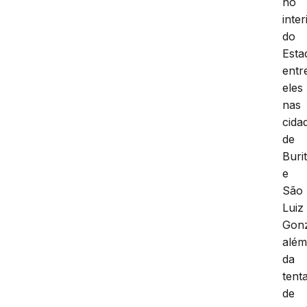
no
inter
do
Esta
entr
eles
nas
cida
de
Buri
e
São
Luiz
Gon
alé
da
tenta
de