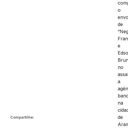
com
o
envo
de
“Ne
Fran
e
Eds
Bru
no
assa
a
agên
banc
na
cida
de
Compartilhe:
Ara