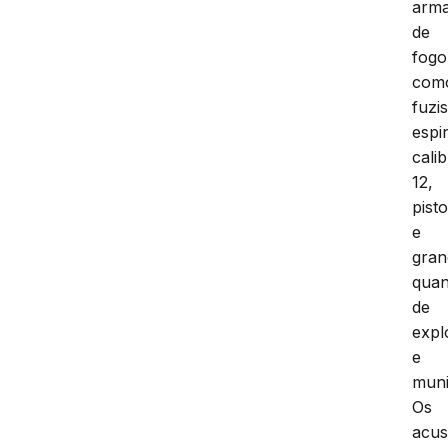
arm
de
fogo
com
fuzis
espi
cali
12,
pisto
e
gran
quan
de
expl
e
muni
Os
acu