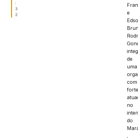
:
Fran
3
e
2
Eds
Bru
Rodr
Gonç
inte
de
uma
orga
com
fort
atua
no
inter
do
Mar
.