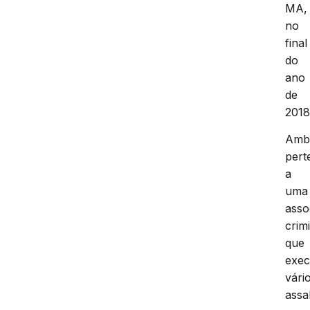
MA,
no
final
do
ano
de
2018
Amb
per
a
uma
asso
crim
que
exec
vári
assa