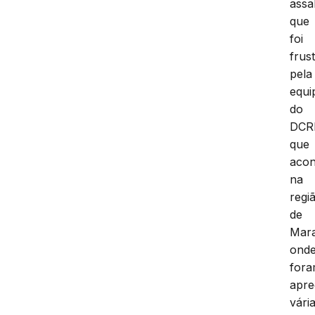
assa
que
foi
frus
pela
equi
do
DCRI
que
acon
na
regi
de
Mar
ond
for
apre
vári