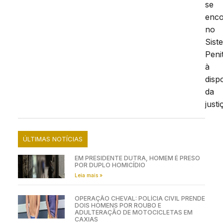
se
enc
no
Sist
Peni
à
disp
da
justi
ÚLTIMAS NOTÍCIAS
EM PRESIDENTE DUTRA, HOMEM É PRESO
POR DUPLO HOMICÍDIO
Leia mais »
OPERAÇÃO CHEVAL: POLÍCIA CIVIL PRENDE
DOIS HOMENS POR ROUBO E
ADULTERAÇÃO DE MOTOCICLETAS EM
CAXIAS