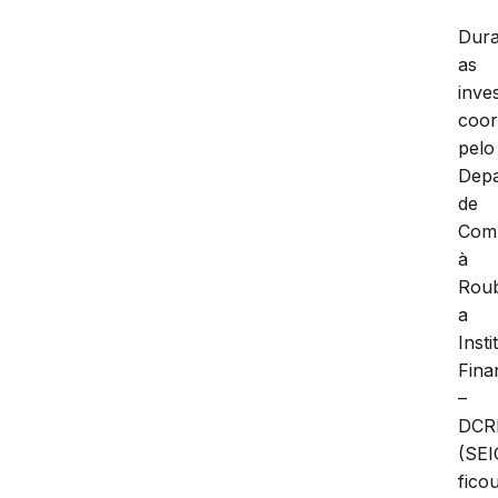
Dura
as
inve
coo
pelo
Dep
de
Com
à
Rou
a
Insti
Fina
–
DCR
(SEI
fico