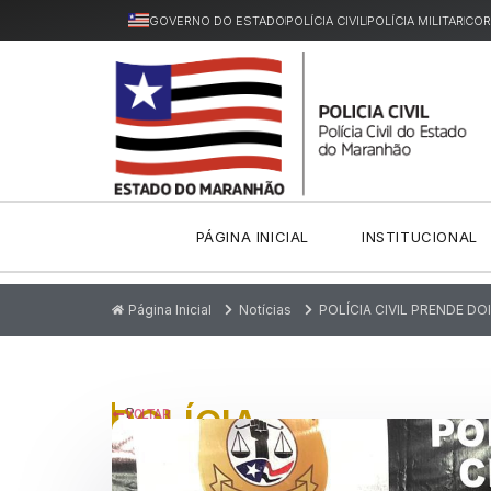
GOVERNO DO ESTADO
POLÍCIA CIVIL
POLÍCIA MILITAR
COR
PÁGINA INICIAL
INSTITUCIONAL
Página Inicial
Notícias
POLÍCIA CIVIL PRENDE D
POLÍCIA
P
VOLTAR
u
CIVIL
bl
ic