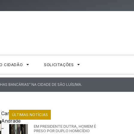
AO CIDADÃO
SOLICITAÇÕES
HAS BANCÁRIAS” NA CIDADE DE SÃO LUÍS/MA.
Carla
ÚLTIMAS NOTÍCIAS
Andrade
EM PRESIDENTE DUTRA, HOMEM É
–
PRESO POR DUPLO HOMICÍDIO