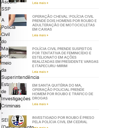
Ascom
Leia mais »
SSP
OPERAÇÃO CHEVAL: POLÍCIA CIVIL
A
PRENDE DOIS HOMENS POR ROUBO E
ADULTERAÇÃO DE MOTOCICLETAS
Polícia
EM CAXIAS
Civil
Leia mais »
do
Maranhão,
POLÍCIA CIVIL PRENDE SUSPEITOS
POR TENTATIVA DE FEMINICÍDIO E
por
ESTELIONATO EM AÇÕES
REALIZADAS EM PRESIDENTE VARGAS
meio
E ITAPECURU-MIRIM
da
Leia mais »
Superintendência
Estadual
EM SANTA QUITÉRIA DO MA,
OPERAÇÃO POLICIAL PRENDE
de
HOMEM POR ROUBO E TRÁFICO DE
DROGAS
Investigações
Leia mais »
Criminais
-
INVESTIGADO POR ROUBO É PRESO
SEIC
PELA POLÍCIA CIVIL EM CEDRAL
(Departamento
Leia mais »