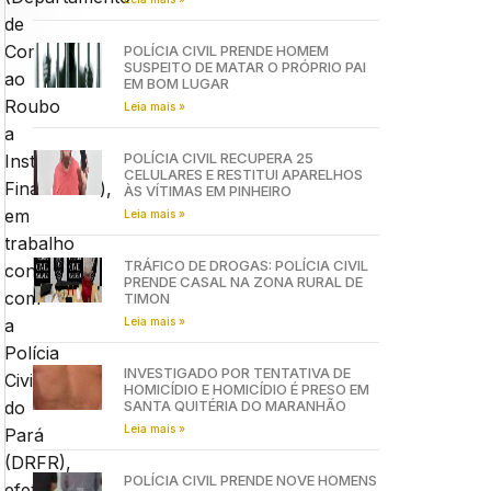
de
Combate
POLÍCIA CIVIL PRENDE HOMEM
SUSPEITO DE MATAR O PRÓPRIO PAI
ao
EM BOM LUGAR
Roubo
Leia mais »
a
POLÍCIA CIVIL RECUPERA 25
Instituições
CELULARES E RESTITUI APARELHOS
Financeiras),
ÀS VÍTIMAS EM PINHEIRO
em
Leia mais »
trabalho
TRÁFICO DE DROGAS: POLÍCIA CIVIL
conjunto
PRENDE CASAL NA ZONA RURAL DE
com
TIMON
Leia mais »
a
Polícia
INVESTIGADO POR TENTATIVA DE
Civil
HOMICÍDIO E HOMICÍDIO É PRESO EM
SANTA QUITÉRIA DO MARANHÃO
do
Leia mais »
Pará
(DRFR),
POLÍCIA CIVIL PRENDE NOVE HOMENS
efetuaram