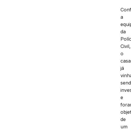
Con
a
equi
da
Políc
Civil,
o
casa
já
vinh
sen
inve
e
for
obje
de
um