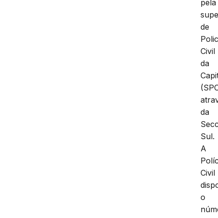
pela
supe
de
Polic
Civil
da
Capi
(SPC
atra
da
Secc
Sul.
A
Políc
Civil
dispo
o
núm