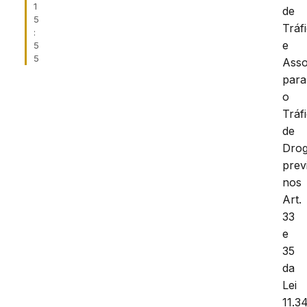
1
de
5
Tráf
:
e
5
5
Asso
para
o
Tráf
de
Drog
prev
nos
Art.
33
e
35
da
Lei
11.3