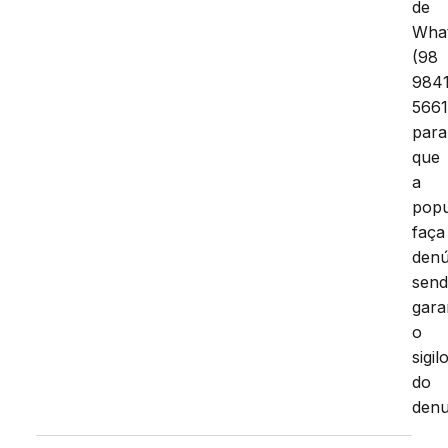
de
Wha
(98
984
5661
para
que
a
pop
faça
denú
sen
gara
o
sigil
do
denu