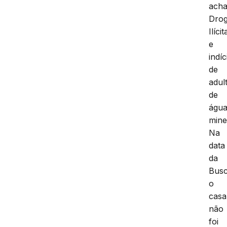
ach
Dro
Ilícit
e
indíc
de
adul
de
águ
mine
Na
data
da
Busc
o
casa
não
foi