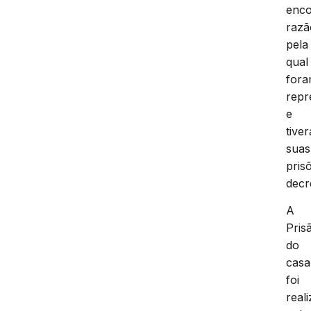
enco
razã
pela
qual
for
repr
e
tive
suas
pris
decr
A
Pris
do
casa
foi
real