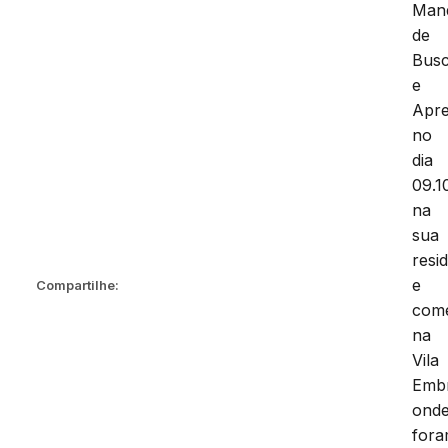
Man
de
Bus
e
Apre
no
dia
09.1
na
sua
resi
e
Compartilhe:
comé
na
Vila
Embr
ond
for