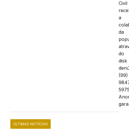
Civil
rece
a
cola
da
pop
atra
do
disk
denú
(99)
984
5975
Ano
gara
ÚLTIMAS NOTÍCIAS