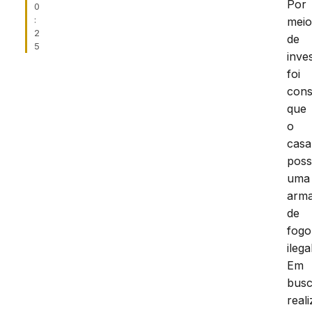
Por
0
:
mei
2
de
5
inve
foi
cons
que
o
casa
poss
uma
arm
de
fogo
ileg
Em
bus
real