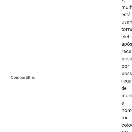
mul
está
usa
torn
elet
apó
rece
pris
por
pos
Compartilhe:
ilega
de
mun
e
hom
foi
colo