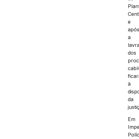
Plan
Cent
e
apó
a
lavr
dos
proc
cabí
fica
à
disp
da
justi
Em
Impe
Políc