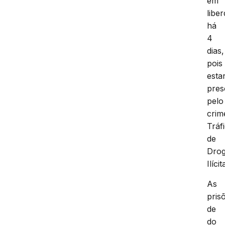
em
libe
há
4
dias,
pois
estar
pres
pelo
crim
Tráf
de
Dro
Ilícit
As
pris
de
do