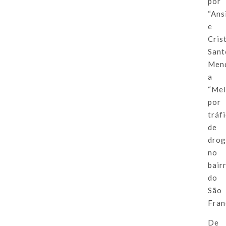
por
“Ans
e
Cris
Sant
Men
a
“Mel
por
tráf
de
drog
no
bair
do
São
Fran
De