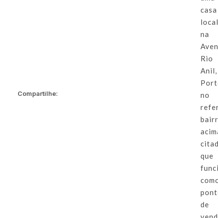
casa
loca
na
Aven
Rio
Anil,
Port
Compartilhe:
no
refe
bair
acim
cita
que
func
com
pon
de
ven