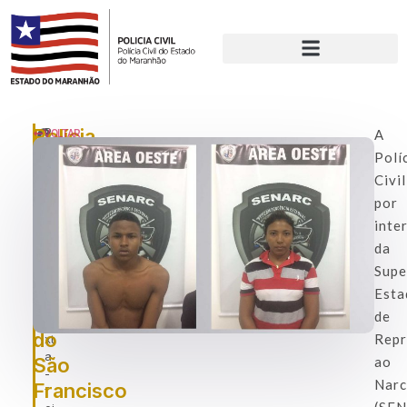
Polícia
P
A
VOLTAR
u
Polí
Civil
bl
Civil
prende
ic
a
por
casal
d
inte
do
o
da
e
tráfico
m
Supe
no
:
Esta
s
bairro
de
e
do
Repr
xt
a
São
ao
-
Narc
Francisco
f