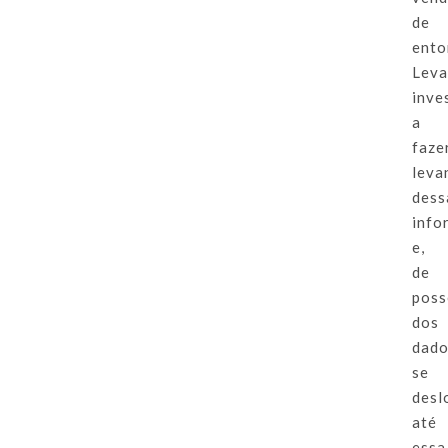
de
ento
Lev
inve
a
faze
leva
dess
info
e,
de
poss
dos
dad
se
desl
até
essa