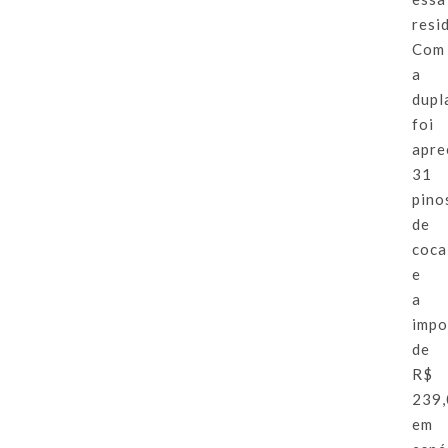
resi
Com
a
dupl
foi
apre
31
pino
de
coca
e
a
impo
de
R$
239
em