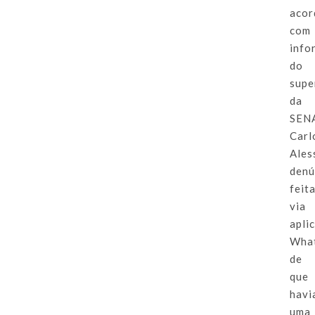
acor
com
info
do
supe
da
SEN
Carl
Ales
denú
feit
via
apli
Wha
de
que
havi
uma