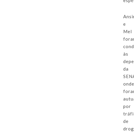
espé
Ansi
e
Mel
for
cond
às
depe
da
SEN
ond
for
autu
por
tráf
de
drog