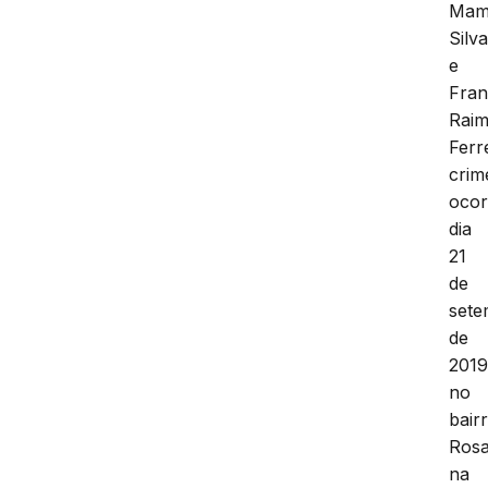
Mam
Silv
e
Fran
Rai
Ferr
crim
ocor
dia
21
de
set
de
2019
no
bair
Rosa
na