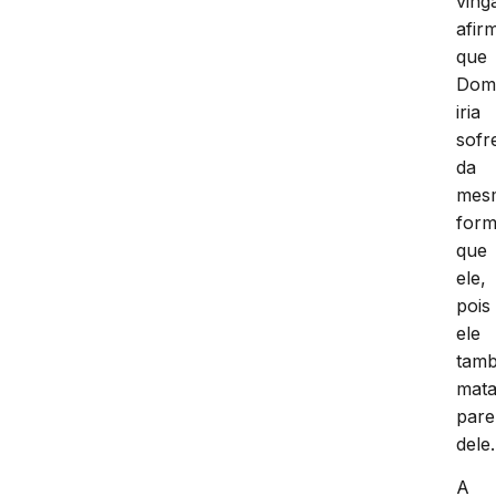
ving
afir
que
Dom
iria
sofr
da
mes
for
que
ele,
pois
ele
tam
mata
pare
dele.
A