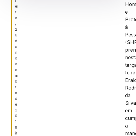
f
Homi
ei
e
r
a
Prot
,
à
2
Pes
6
d
(SH
e
pren
n
nest
o
v
terç
e
feira
m
Eral
b
r
Rodr
o
da
d
Silva
e
2
em
0
cum
1
a
9
man
à