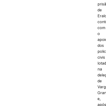
pris
de
Eral
con
com
o
apoi
dos
polic
civis
lota
na
dele
de
Var
Gra
e,
apó