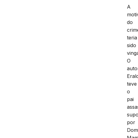
A
moti
do
crim
teria
sido
ving
O
auto
Eral
teve
o
pai
assa
supo
por
Dom
Mam