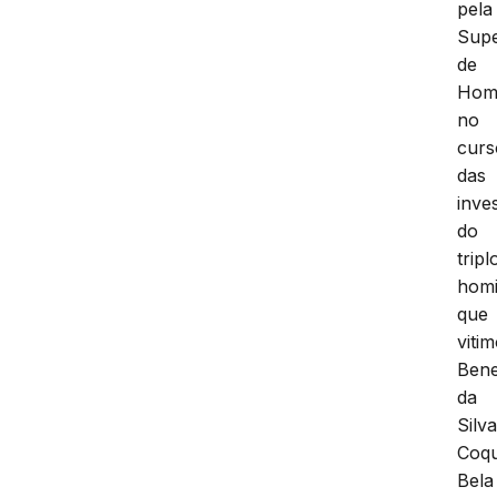
pela
Supe
de
Homi
no
curs
das
inve
do
tripl
homi
que
viti
Bene
da
Silv
Coqu
Bela