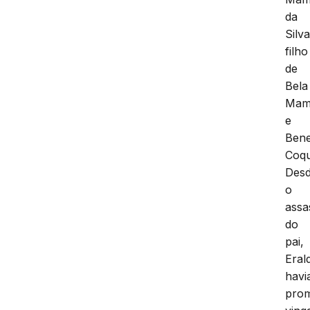
da
Silva
filho
de
Bela
Mam
e
Bene
Coqu
Des
o
assa
do
pai,
Eral
havi
prom