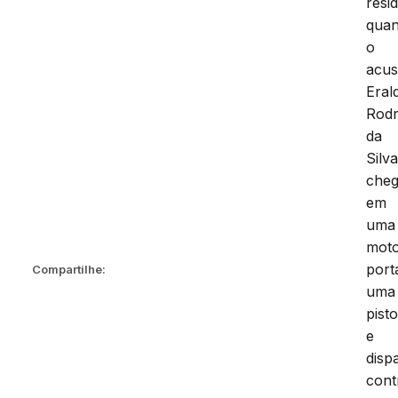
resi
qua
o
acu
Eral
Rodr
da
Silva
che
em
uma
moto
port
Compartilhe:
uma
pisto
e
disp
cont