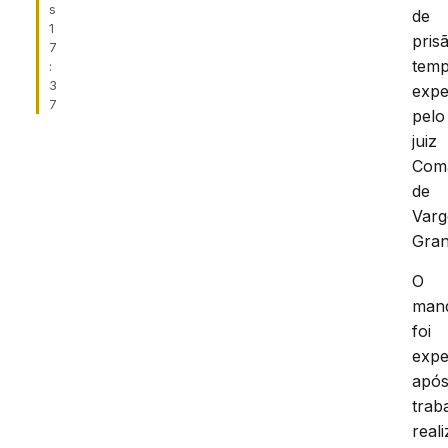
s
de
1
pris
7
temp
:
3
expe
7
pelo
juiz
Com
de
Var
Gra
O
man
foi
expe
apó
trab
real