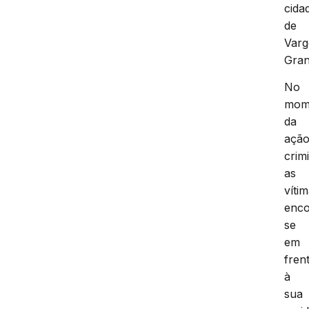
cida
de
Var
Gra
No
mom
da
açã
crim
as
víti
enc
se
em
fren
à
sua