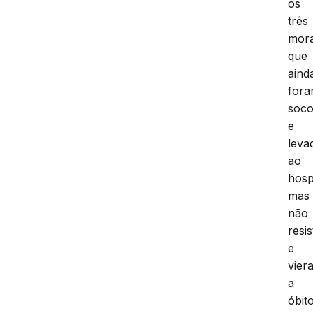
os
três
mor
que
aind
for
soco
e
leva
ao
hospi
mas
não
resi
e
vier
a
óbito