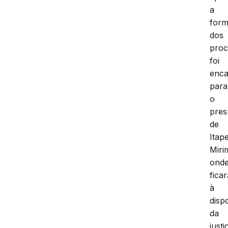
a
form
dos
proc
foi
enc
para
o
pres
de
Itap
Mir
ond
ficar
à
disp
da
justi