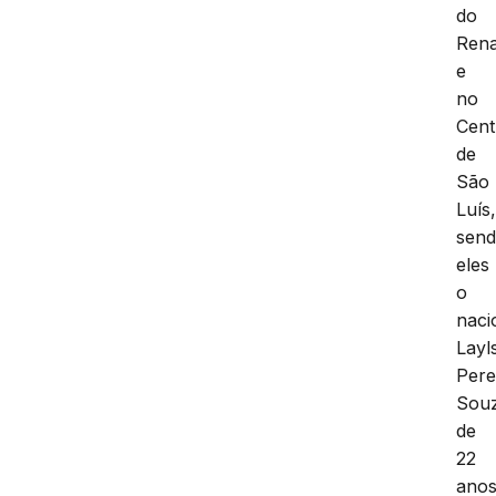
do
Ren
e
no
Cent
de
São
Luís
sen
eles
o
naci
Layl
Pere
Sou
de
22
ano