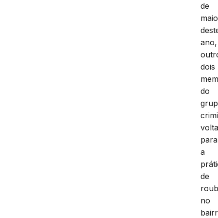
de
mai
dest
ano,
outr
dois
mem
do
gru
crim
volt
para
a
prát
de
rou
no
bair