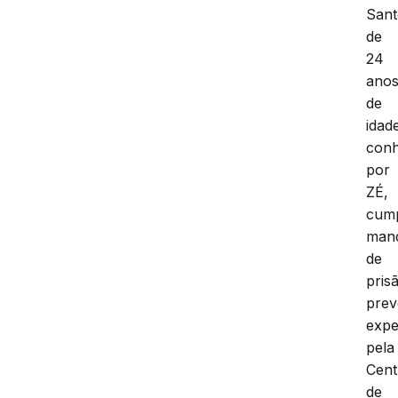
Sant
de
24
ano
de
idad
conh
por
ZÉ,
cum
man
de
pris
prev
expe
pela
Cent
de