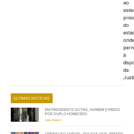
ao
sist
prisi
do
esta
ond
per
à
disp
da
Just
ÚLTIMAS NOTÍCIAS
EM PRESIDENTE DUTRA, HOMEM É PRESO
POR DUPLO HOMICÍDIO
Leia mais »
OPERAÇÃO CHEVAL: POLÍCIA CIVIL PRENDE