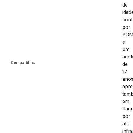
de
idad
conh
por
BOM
e
um
adol
Compartilhe:
de
17
anos
apre
tam
em
flag
por
ato
infr