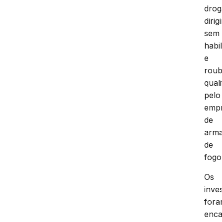
drog
dirigi
sem
habi
e
rou
qual
pelo
emp
de
arm
de
fogo
Os
inve
for
enc