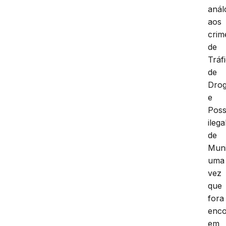
anál
aos
crim
de
Tráf
de
Dro
e
Pos
ilega
de
Muni
uma
vez
que
fora
enco
em