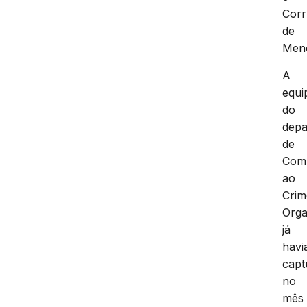
Cor
de
Men
A
equi
do
depa
de
Com
ao
Crim
Orga
já
havi
capt
no
mês