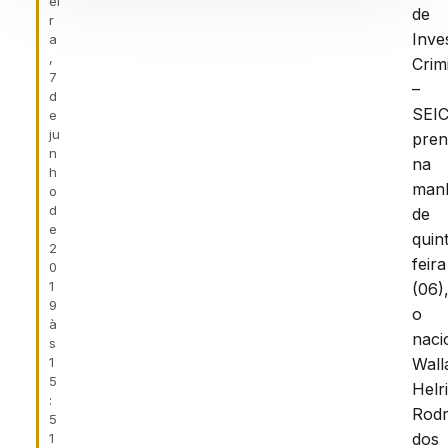
ei
de
r
Inve
a
,
Crim
7
–
d
SEIC
e
ju
pre
n
na
h
man
o
d
de
e
quin
2
feira
0
1
(06)
9
o
à
naci
s
1
Wall
5
Helr
:
Rodr
5
dos
1