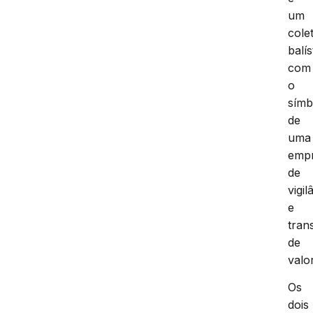
um
cole
balís
com
o
símb
de
uma
emp
de
vigil
e
tran
de
valo
Os
dois