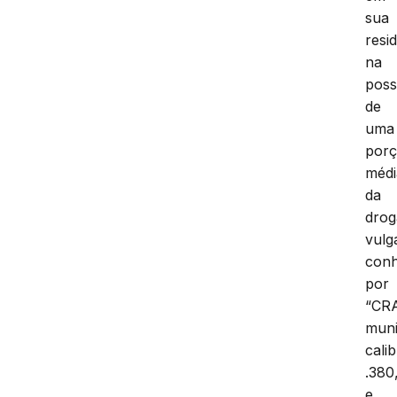
sua
resi
na
pos
de
uma
por
médi
da
drog
vulg
conh
por
“CR
mun
cali
.380
e