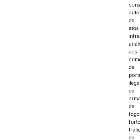
cons
auto
de
atos
infr
anál
aos
crim
de
port
ilega
de
arm
de
fogo
furto
tráfi
de