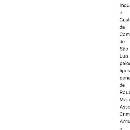
Inqu
e
Cust
da
Com
de
São
Luís
pelo
tipo
pena
de
Rou
Majo
Asso
Crim
Arm
e