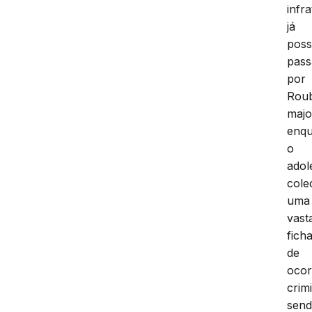
infr
já
pos
pas
por
Rou
majo
enq
o
adol
cole
uma
vast
fich
de
ocor
crimi
sen