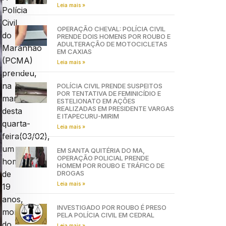
Leia mais »
Polícia
Civil
OPERAÇÃO CHEVAL: POLÍCIA CIVIL
do
PRENDE DOIS HOMENS POR ROUBO E
ADULTERAÇÃO DE MOTOCICLETAS
Maranhão
EM CAXIAS
(PCMA)
Leia mais »
prendeu,
na
POLÍCIA CIVIL PRENDE SUSPEITOS
POR TENTATIVA DE FEMINICÍDIO E
manhã
ESTELIONATO EM AÇÕES
REALIZADAS EM PRESIDENTE VARGAS
desta
E ITAPECURU-MIRIM
quarta-
Leia mais »
feira(03/02),
um
EM SANTA QUITÉRIA DO MA,
OPERAÇÃO POLICIAL PRENDE
homem
HOMEM POR ROUBO E TRÁFICO DE
DROGAS
de
Leia mais »
19
anos,
INVESTIGADO POR ROUBO É PRESO
morador
PELA POLÍCIA CIVIL EM CEDRAL
do
Leia mais »