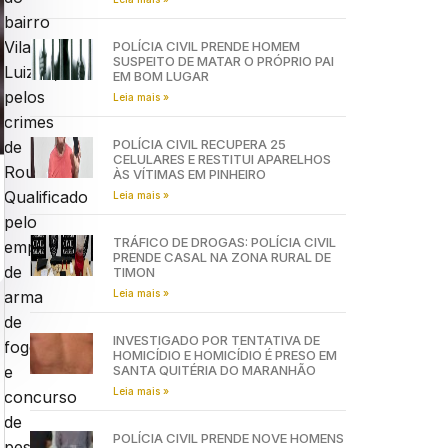
bairro
Vila
POLÍCIA CIVIL PRENDE HOMEM
SUSPEITO DE MATAR O PRÓPRIO PAI
Luizão,
EM BOM LUGAR
pelos
Leia mais »
crimes
POLÍCIA CIVIL RECUPERA 25
de
CELULARES E RESTITUI APARELHOS
Roubo
ÀS VÍTIMAS EM PINHEIRO
Qualificado
Leia mais »
pelo
TRÁFICO DE DROGAS: POLÍCIA CIVIL
emprego
PRENDE CASAL NA ZONA RURAL DE
de
TIMON
Leia mais »
arma
de
INVESTIGADO POR TENTATIVA DE
fogo
HOMICÍDIO E HOMICÍDIO É PRESO EM
SANTA QUITÉRIA DO MARANHÃO
e
Leia mais »
concurso
de
POLÍCIA CIVIL PRENDE NOVE HOMENS
pessoas