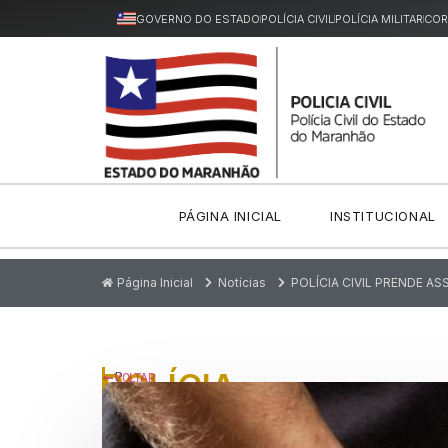
GOVERNO DO ESTADO
POLÍCIA CIVIL
POLÍCIA MILITAR
COR
PÁGINA INICIAL
INSTITUCIONAL
Página Inicial
Notícias
POLÍCIA CIVIL PRENDE AS
POLÍCIA
P
VOLTAR
u
CIVIL
bl
ic