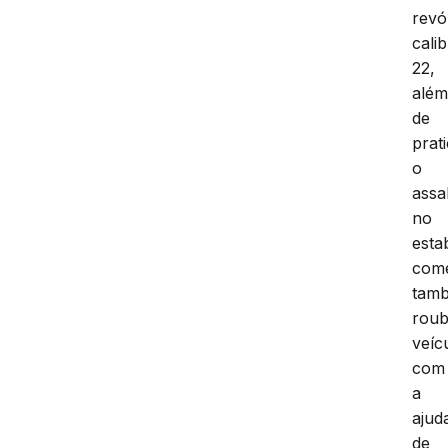
revó
cali
22,
alé
de
prat
o
assa
no
esta
come
tam
rou
veíc
com
a
ajud
de