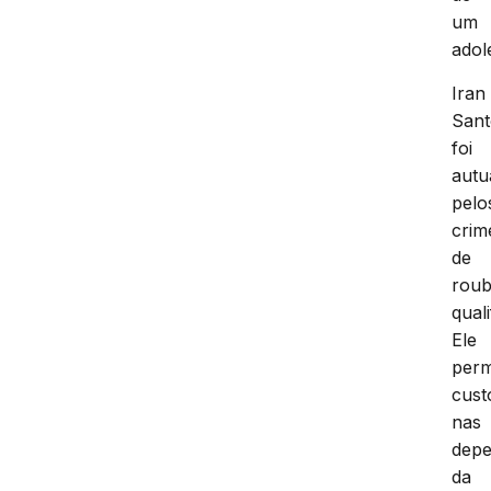
um
adol
Iran
Sant
foi
autu
pelo
crim
de
rou
quali
Ele
per
cust
nas
depe
da