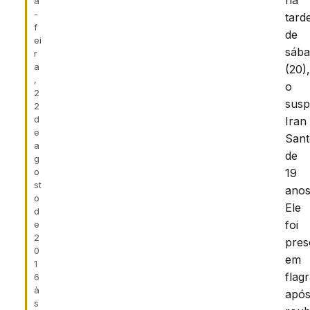
na
a
-
tard
f
de
ei
sáb
r
a
(20)
,
o
2
susp
2
d
Iran
e
Sant
a
de
g
o
19
st
anos
o
Ele
d
foi
e
2
pres
0
em
1
flag
6
à
apó
s