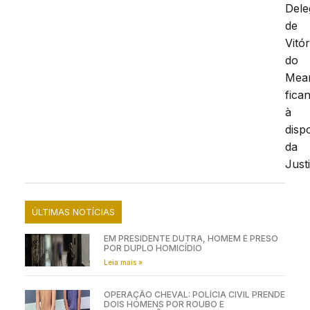
Dele
de
Vitór
do
Mear
fica
à
disp
da
Just
ÚLTIMAS NOTÍCIAS
EM PRESIDENTE DUTRA, HOMEM É PRESO
POR DUPLO HOMICÍDIO
Leia mais »
OPERAÇÃO CHEVAL: POLÍCIA CIVIL PRENDE
DOIS HOMENS POR ROUBO E