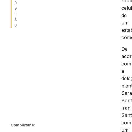
roub
0
celu
9
:
de
3
um
0
esta
come
De
aco
com
a
dele
plan
Sar
Bonf
Iran
Sant
com
Compartilhe:
um