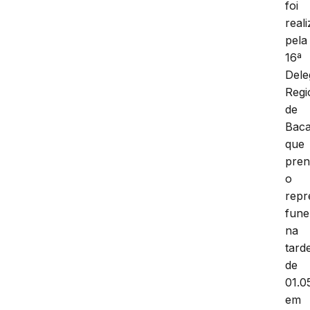
foi
real
pela
16ª
Dele
Regi
de
Baca
que
pre
o
repr
fune
na
tard
de
01.0
em