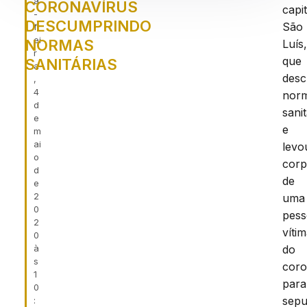
a
CORONAVÍRUS
capit
-
DESCUMPRINDO
São
f
ei
NORMAS
Luís
r
que
SANITÁRIAS
a
desc
,
4
nor
d
sanit
e
e
m
ai
levo
o
cor
d
de
e
2
uma
0
pes
2
víti
0
à
do
s
coro
1
para
0
sepu
: