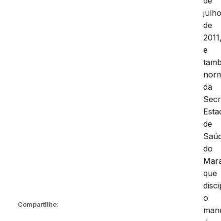
de
julh
de
2011
e
tam
nor
da
Secr
Esta
de
Saú
do
Mar
que
disc
o
Compartilhe:
man