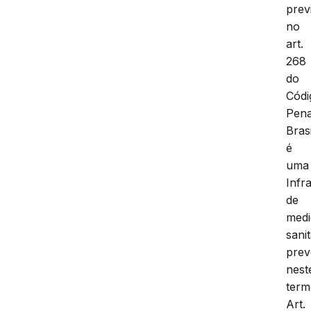
prev
no
art.
268
do
Códi
Pena
Brasi
é
uma
Infr
de
medi
sanit
prev
nest
term
Art.