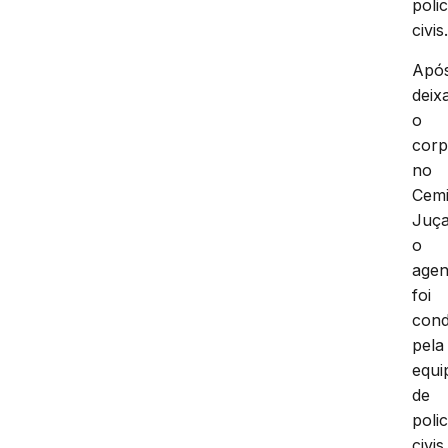
polic
civis
Apó
deix
o
cor
no
Cemi
Juça
o
agen
foi
cond
pela
equi
de
polic
civis