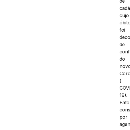
de
cadá
cujo
óbit
foi
deco
de
conf
do
nov
Coro
(
COV
19).
Fato
cons
por
agen