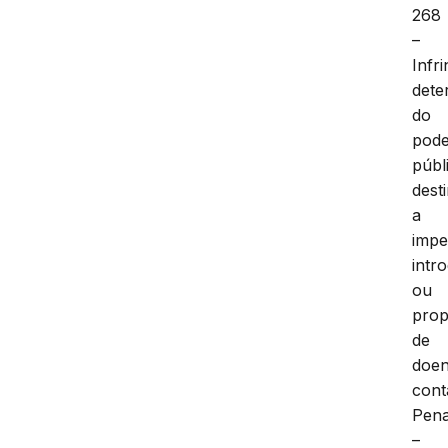
268
–
Infri
dete
do
pod
públ
dest
a
impe
intr
ou
pro
de
doe
cont
Pen
–