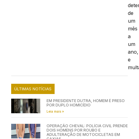
dete
de
um
mês
a
um
ano,
e
mult
ÚLTIMAS NOTÍCIAS
EM PRESIDENTE DUTRA, HOMEM É PRESO
POR DUPLO HOMICÍDIO
Leia mais »
OPERAÇÃO CHEVAL: POLÍCIA CIVIL PRENDE
DOIS HOMENS POR ROUBO E
ADULTERAÇÃO DE MOTOCICLETAS EM
CAXIAS