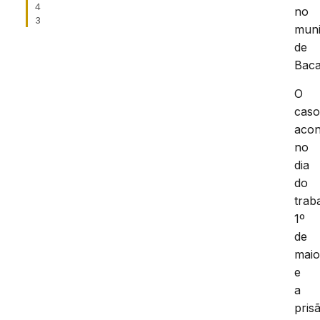
4
no
3
muni
de
Baca
O
cas
acon
no
dia
do
trab
1º
de
maio
e
a
pris