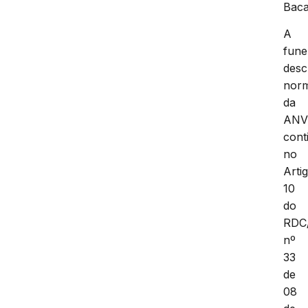
Baca
A
fune
desc
nor
da
ANV
cont
no
Arti
10
do
RDC
nº
33
de
08