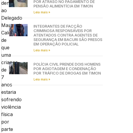
POR ATRASO NO PAGAMENTO DE
denúncia
PENSÃO ALIMENTÍCIA EM TIMON
ao
Leia mais »
Delegado
Marconi
INTEGRANTES DE FACÇÃO
CRIMINOSA RESPONSÁVEIS POR
Caldas
ATENTADOS CONTRA AGENTES DE
de
SEGURANÇA EM BACURI SÃO PRESOS
EM OPERAÇÃO POLICIAL
que
Leia mais »
uma
criança
POLÍCIA CIVIL PRENDE DOIS HOMENS
POR AGIOTAGEM E CONDENAÇÃO
de
POR TRÁFICO DE DROGAS EM TIMON
7
Leia mais »
anos
estaria
sofrendo
violência
física
por
parte