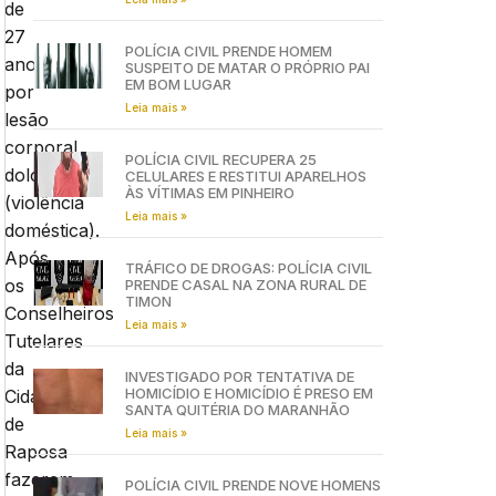
de
27
POLÍCIA CIVIL PRENDE HOMEM
anos,
SUSPEITO DE MATAR O PRÓPRIO PAI
EM BOM LUGAR
por
Leia mais »
lesão
corporal
POLÍCIA CIVIL RECUPERA 25
dolosa
CELULARES E RESTITUI APARELHOS
ÀS VÍTIMAS EM PINHEIRO
(violência
Leia mais »
doméstica).
Após
TRÁFICO DE DROGAS: POLÍCIA CIVIL
os
PRENDE CASAL NA ZONA RURAL DE
TIMON
Conselheiros
Leia mais »
Tutelares
da
INVESTIGADO POR TENTATIVA DE
HOMICÍDIO E HOMICÍDIO É PRESO EM
Cidade
SANTA QUITÉRIA DO MARANHÃO
de
Leia mais »
Raposa
fazerem
POLÍCIA CIVIL PRENDE NOVE HOMENS