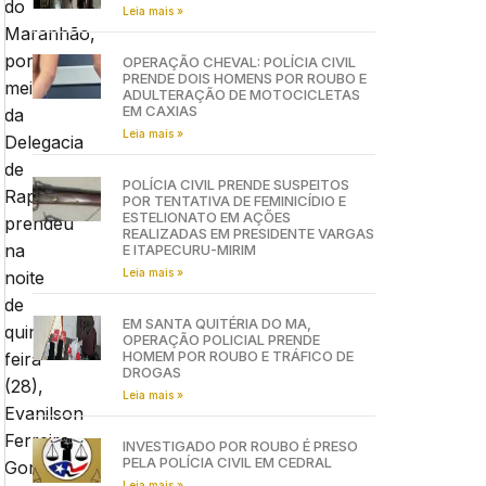
do
Leia mais »
Maranhão,
por
OPERAÇÃO CHEVAL: POLÍCIA CIVIL
PRENDE DOIS HOMENS POR ROUBO E
meio
ADULTERAÇÃO DE MOTOCICLETAS
EM CAXIAS
da
Leia mais »
Delegacia
de
POLÍCIA CIVIL PRENDE SUSPEITOS
Raposa,
POR TENTATIVA DE FEMINICÍDIO E
ESTELIONATO EM AÇÕES
prendeu
REALIZADAS EM PRESIDENTE VARGAS
na
E ITAPECURU-MIRIM
Leia mais »
noite
de
EM SANTA QUITÉRIA DO MA,
quinta-
OPERAÇÃO POLICIAL PRENDE
HOMEM POR ROUBO E TRÁFICO DE
feira
DROGAS
(28),
Leia mais »
Evanilson
Ferreira
INVESTIGADO POR ROUBO É PRESO
PELA POLÍCIA CIVIL EM CEDRAL
Gonçalves,
Leia mais »