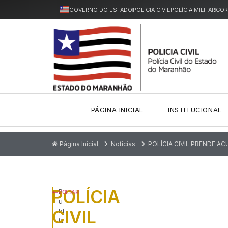
GOVERNO DO ESTADO
POLÍCIA CIVIL
POLÍCIA MILITAR
COR
PÁGINA INICIAL
INSTITUCIONAL
Página Inicial
Notícias
POLÍCIA CIVIL PRENDE A
POLÍCIA
P
VOLTAR
u
CIVIL
bl
ic