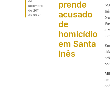
de
prende
Seg
setembro
de 2011
Inê
acusado
às
00:26
Nen
de
Pre
a v
homicídio
tom
em Santa
Em 
Inês
cid
pró
pol
Mil
em 
ond