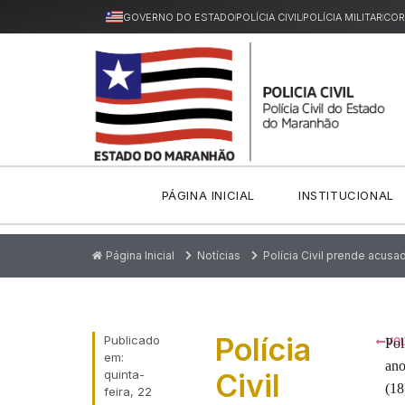
GOVERNO DO ESTADO
POLÍCIA CIVIL
POLÍCIA MILITAR
COR
PÁGINA INICIAL
INSTITUCIONAL
Página Inicial
Notícias
Polícia Civil prende acus
Polícia
Publicado
Pol
VOL
em:
ano
quinta-
Civil
(18
feira, 22