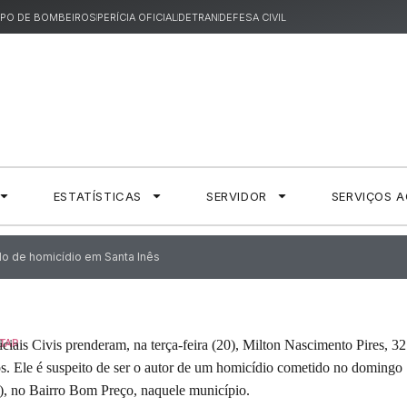
PO DE BOMBEIROS
PERÍCIA OFICIAL
DETRAN
DEFESA CIVIL
ESTATÍSTICAS
SERVIDOR
SERVIÇOS 
ado de homicídio em Santa Inês
iciais Civis prenderam, na terça-feira (20), Milton Nascimento Pires, 32
TAR
s. Ele é suspeito de ser o autor de um homicídio cometido no domingo
), no Bairro Bom Preço, naquele município.