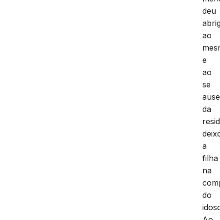
deu
abri
ao
mes
e
ao
se
ause
da
resi
deix
a
filha
na
com
do
idos
Ao