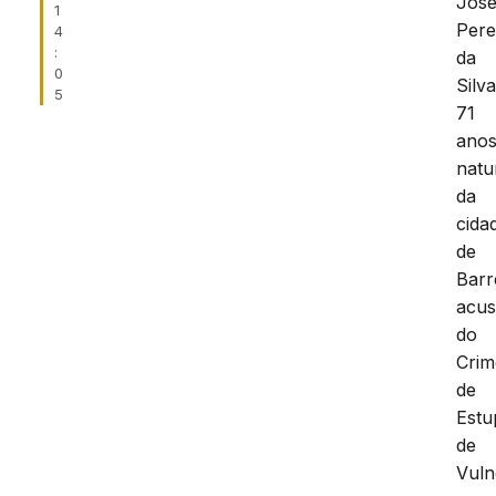
Jos
1
Pere
4
:
da
0
Silva
5
71
anos
natu
da
cida
de
Barr
acu
do
Crim
de
Estu
de
Vuln