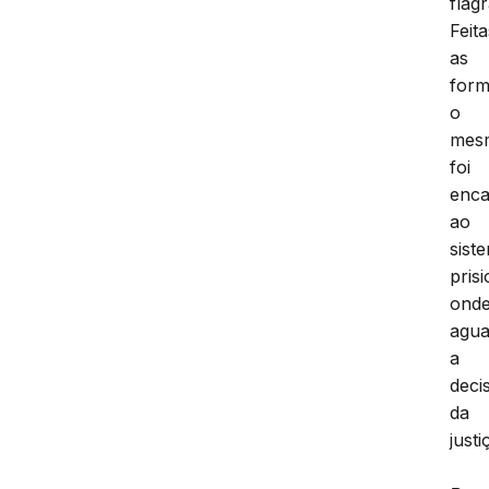
flag
Feita
as
form
o
mes
foi
enc
ao
sist
prisi
ond
agua
a
deci
da
justi