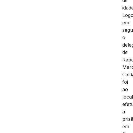
de
idade
Log
em
segu
o
dele
de
Rap
Mar
Cald
foi
ao
loca
efet
a
pris
em