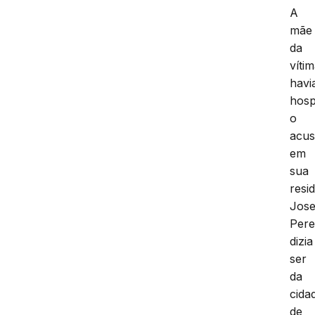
A
mãe
da
víti
havi
hos
o
acu
em
sua
resi
Jos
Pere
dizia
ser
da
cida
de