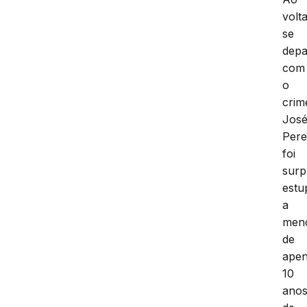
volt
se
dep
com
o
crim
Jos
Pere
foi
surp
estu
a
men
de
ape
10
ano