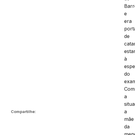
Barr
e
era
port
de
cata
esta
à
espe
do
exa
Com
a
situ
a
Compartilhe:
mãe
da
men