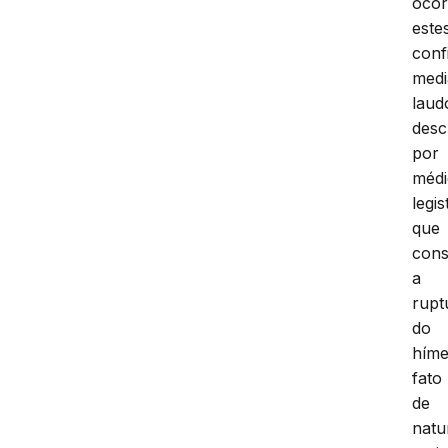
ocor
este
conf
medi
laud
desc
por
méd
legis
que
cons
a
rupt
do
híme
fato
de
natu