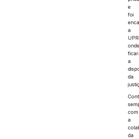
e
foi
enc
a
UPR
ond
ficar
a
disp
da
justi
Con
sem
com
a
cola
da