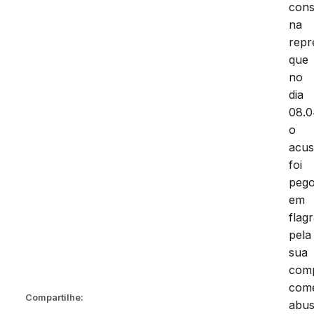
cons
na
repr
que
no
dia
08.0
o
acu
foi
peg
em
flag
pela
sua
com
com
Compartilhe:
abu