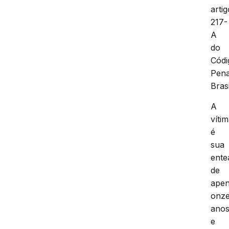
artig
217-
A
do
Códi
Pena
Brasi
A
víti
é
sua
ente
de
ape
onz
ano
e