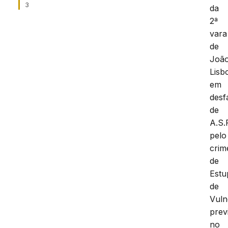
3
da
2ª
vara
de
Joã
Lisb
em
desf
de
A.S.
pelo
crim
de
Estu
de
Vuln
prev
no