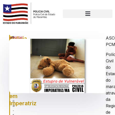
Polícia
P
AS
VOLTAR
u
PC
Civil
bl
prende
ic
Políc
a
acusado
Civil
d
de
o
do
e
Estupro
Esta
m
do
de
:
t
mar
Vulnerável
e
atra
em
r
da
ç
Imperatriz
Regi
a
-
de