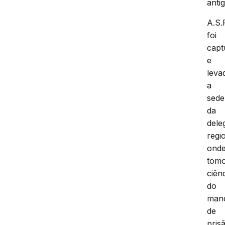
antig
A.S.
foi
capt
e
leva
a
sede
da
dele
regi
ond
tom
ciên
do
man
de
pris