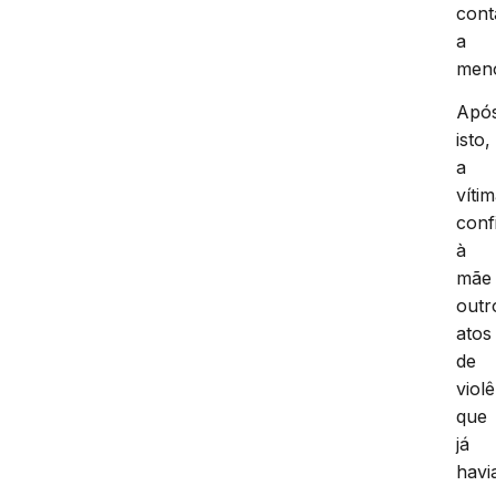
cont
a
meno
Apó
isto,
a
víti
conf
à
mãe
outr
atos
de
viol
que
já
hav