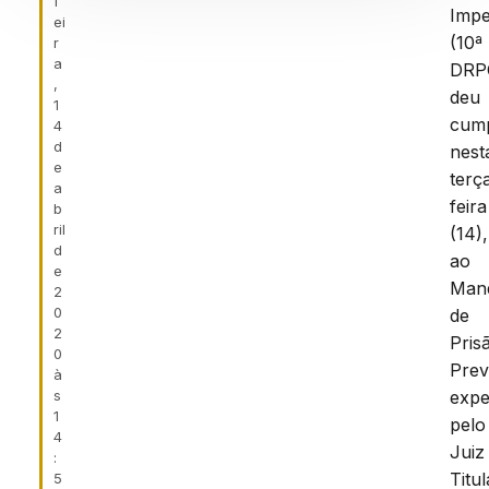
f
Impe
ei
(10ª
r
a
DRP
,
deu
1
cump
4
d
nest
e
terç
a
feira
b
ril
(14),
d
ao
e
Man
2
0
de
2
Pris
0
Prev
à
s
expe
1
pelo
4
Juiz
:
Titul
5