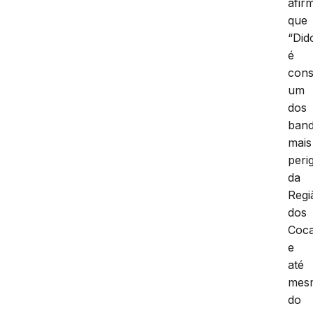
afir
que
“Did
é
cons
um
dos
band
mais
peri
da
Regi
dos
Coca
e
até
mes
do