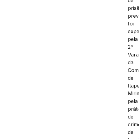
de
pris
prev
foi
expe
pela
2ª
Vara
da
Com
de
Itap
Miri
pela
prát
de
crim
de