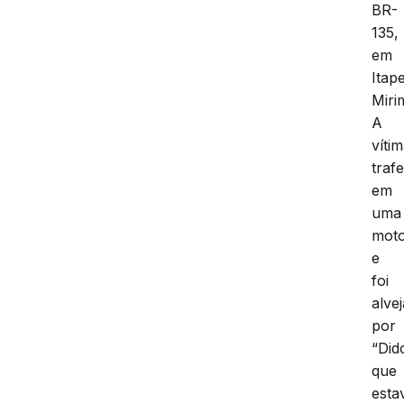
BR-
135,
em
Itap
Miri
A
víti
traf
em
uma
moto
e
foi
alve
por
“Did
que
esta