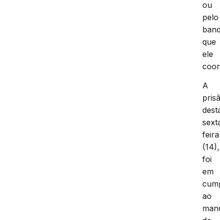
ou
pelo
ban
que
ele
coor
A
pris
dest
sext
feira
(14),
foi
em
cum
ao
man