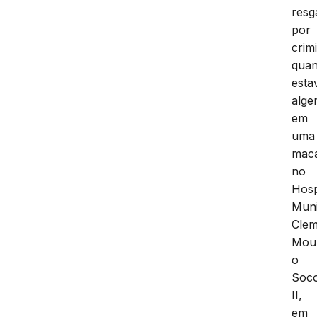
resg
por
crim
qua
esta
alg
em
uma
mac
no
Hosp
Muni
Clem
Mou
o
Soc
II,
em