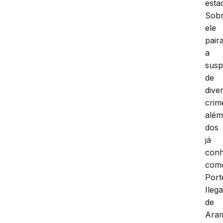
esta
Sob
ele
pair
a
susp
de
dive
crim
alé
dos
já
conh
com
Port
Ilega
de
Ara