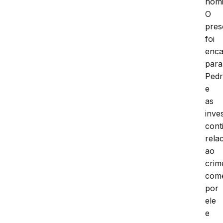
homi
O
pres
foi
enc
para
Pedr
e
as
inve
cont
rela
ao
crim
come
por
ele
e