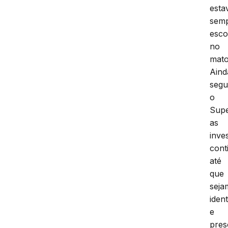
esta
sem
esco
no
mato
Aind
seg
o
Supe
as
inve
cont
até
que
seja
ident
e
pres