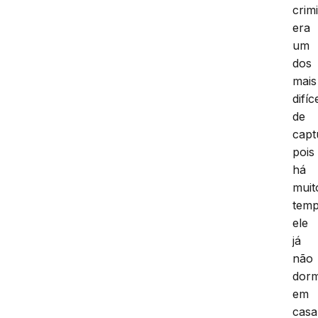
crim
era
um
dos
mais
difíc
de
capt
pois
há
muit
tem
ele
já
não
dorm
em
casa