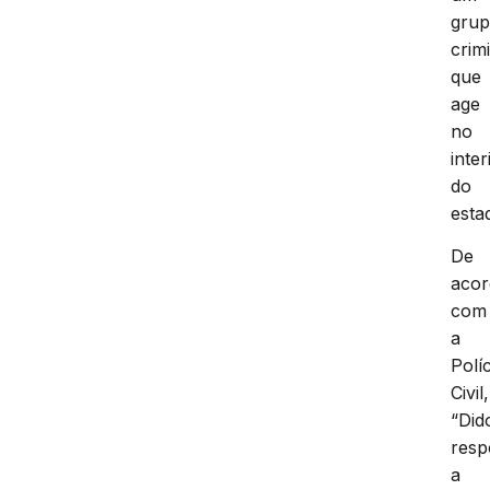
gru
crim
que
age
no
inter
do
esta
De
aco
com
a
Políc
Civil,
“Did
res
a