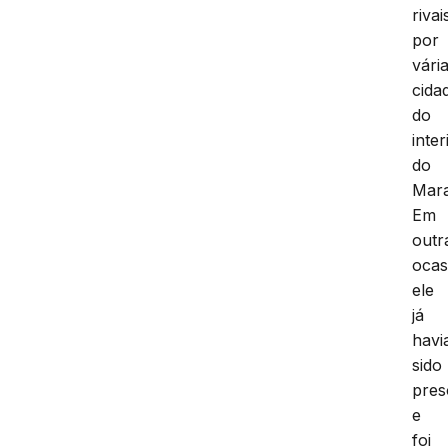
rivai
por
vári
cida
do
inter
do
Mar
Em
outr
ocas
ele
já
havi
sido
pres
e
foi