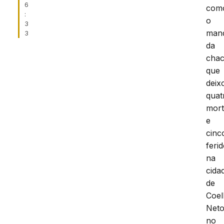
6
com
:
o
3
man
3
da
chac
que
deix
quat
mor
e
cinc
feri
na
cida
de
Coe
Neto
no