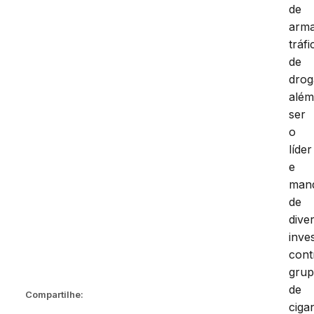
de
arma
tráfi
de
drog
alé
ser
o
líder
e
man
de
dive
inve
cont
gru
de
Compartilhe:
ciga