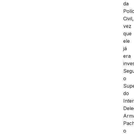
da
Políc
Civil,
vez
que
ele
já
era
inve
Seg
o
Supe
do
Inter
Dele
Arm
Pac
o