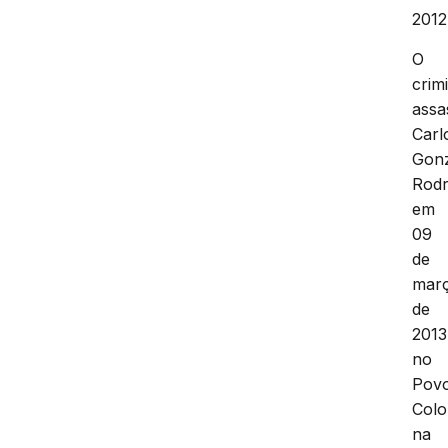
2012
O
crim
assa
Carl
Gon
Rodr
em
09
de
mar
de
2013
no
Pov
Col
na