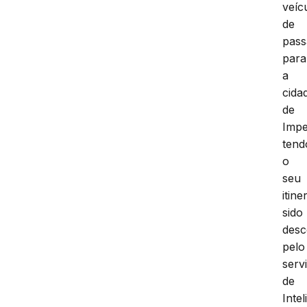
veíc
de
pass
para
a
cida
de
Impe
tend
o
seu
itine
sido
desc
pelo
serv
de
Intel