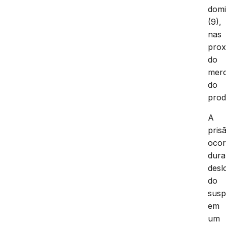
dom
(9),
nas
prox
do
mer
do
prod
A
pris
ocor
dura
desl
do
susp
em
um