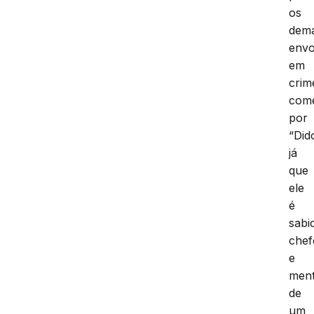
os
dema
envo
em
crim
come
por
“Did
já
que
ele
é
sabi
chef
e
men
de
um