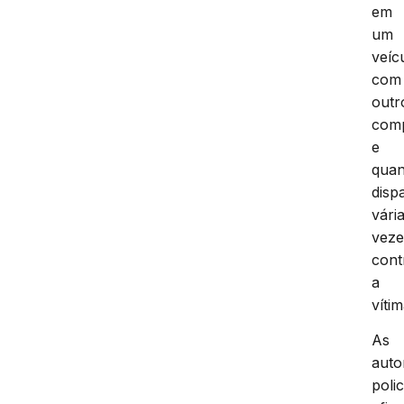
em
um
veíc
com
outr
com
e
qua
disp
vári
veze
cont
a
vítim
As
auto
polic