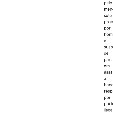
pelo
men
sete
proc
por
homi
é
susp
de
part
em
assa
a
banc
res
por
port
ilega