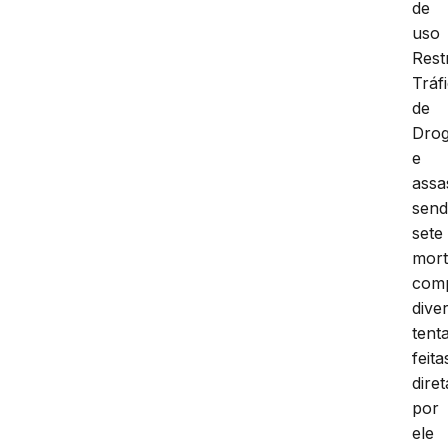
de
uso
Restr
Tráf
de
Dro
e
assa
sen
sete
mort
com
dive
tenta
feita
dire
por
ele