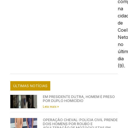
comp
na
cida
de
Coe
Neto
no
últi
dia
(9).
ÚLTIMAS NOTÍCIAS
EM PRESIDENTE DUTRA, HOMEM É PRESO
POR DUPLO HOMICÍDIO
Leia mais »
OPERAÇÃO CHEVAL: POLÍCIA CIVIL PRENDE
DOIS HOMENS POR ROUBO E
ADULTERAÇÃO DE MOTOCICLETAS EM