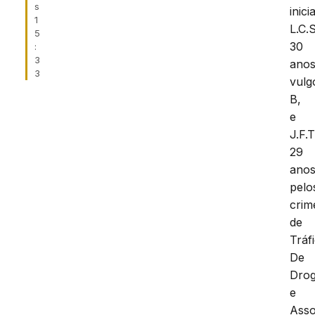
s
inici
1
L.C.
5
30
:
3
anos
3
vulg
B,
e
J.F.T
29
anos
pelo
crim
de
Tráf
De
Dro
e
Asso