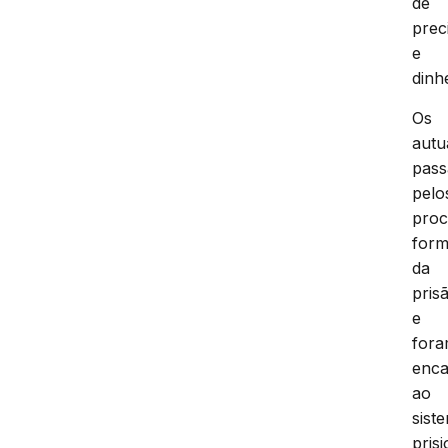
de
prec
e
dinh
Os
autu
pas
pelo
proc
form
da
pris
e
for
enc
ao
sist
prisi