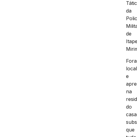
Táti
da
Polic
Milit
de
Itap
Miri
For
loca
e
apre
na
resi
do
casa
subs
que