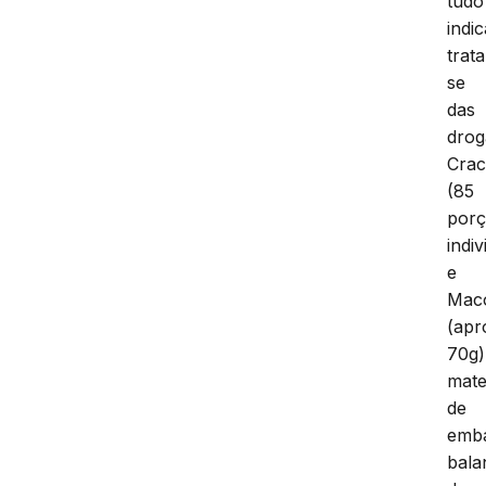
tudo
indic
trata
se
das
drog
Cra
(85
por
indiv
e
Mac
(apr
70g)
mate
de
emb
bala