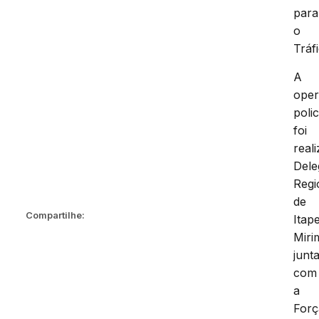
para
o
Tráf
A
ope
polic
foi
real
Dele
Regi
de
Compartilhe:
Itap
Miri
junt
com
a
Forç