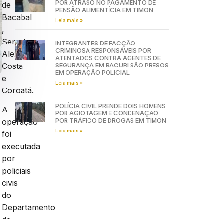
POR ATRASO NO PAGAMENTO DE
de
PENSÃO ALIMENTÍCIA EM TIMON
Bacabal
Leia mais »
,
Senador
INTEGRANTES DE FACÇÃO
CRIMINOSA RESPONSÁVEIS POR
Alexandre
ATENTADOS CONTRA AGENTES DE
Costa
SEGURANÇA EM BACURI SÃO PRESOS
EM OPERAÇÃO POLICIAL
e
Leia mais »
Coroatá.
POLÍCIA CIVIL PRENDE DOIS HOMENS
A
POR AGIOTAGEM E CONDENAÇÃO
POR TRÁFICO DE DROGAS EM TIMON
operação
Leia mais »
foi
executada
por
policiais
civis
do
Departamento