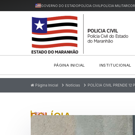
GOVERNO DO ESTADO
POLÍCIA CIVIL
POLÍCIA MILITAR
COR
PÁGINA INICIAL
INSTITUCIONAL
Página Inicial
Notícias
POLÍCIA CIVIL PRENDE 1
POLÍCIA
P
VOLTAR
u
CIVIL
bl
ic