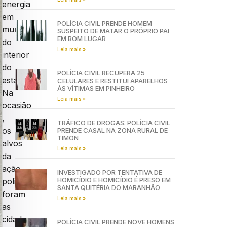
energia
em
POLÍCIA CIVIL PRENDE HOMEM
municípios
SUSPEITO DE MATAR O PRÓPRIO PAI
EM BOM LUGAR
do
Leia mais »
interior
do
POLÍCIA CIVIL RECUPERA 25
estado.
CELULARES E RESTITUI APARELHOS
ÀS VÍTIMAS EM PINHEIRO
Na
Leia mais »
ocasião
,
TRÁFICO DE DROGAS: POLÍCIA CIVIL
os
PRENDE CASAL NA ZONA RURAL DE
TIMON
alvos
Leia mais »
da
ação
INVESTIGADO POR TENTATIVA DE
HOMICÍDIO E HOMICÍDIO É PRESO EM
policial
SANTA QUITÉRIA DO MARANHÃO
foram
Leia mais »
as
cidades
POLÍCIA CIVIL PRENDE NOVE HOMENS