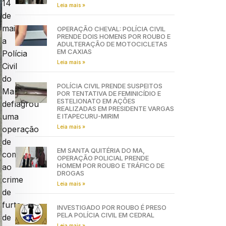
14
Leia mais »
de
maio,
OPERAÇÃO CHEVAL: POLÍCIA CIVIL
PRENDE DOIS HOMENS POR ROUBO E
a
ADULTERAÇÃO DE MOTOCICLETAS
EM CAXIAS
Polícia
Leia mais »
Civil
do
POLÍCIA CIVIL PRENDE SUSPEITOS
Maranhão
POR TENTATIVA DE FEMINICÍDIO E
ESTELIONATO EM AÇÕES
deflagrou
REALIZADAS EM PRESIDENTE VARGAS
uma
E ITAPECURU-MIRIM
Leia mais »
operação
de
EM SANTA QUITÉRIA DO MA,
combate
OPERAÇÃO POLICIAL PRENDE
HOMEM POR ROUBO E TRÁFICO DE
ao
DROGAS
crime
Leia mais »
de
furto
INVESTIGADO POR ROUBO É PRESO
PELA POLÍCIA CIVIL EM CEDRAL
de
Leia mais »