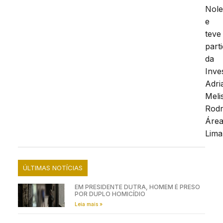
Nole
e
teve
part
da
Inve
Adri
Meli
Rodr
Áre
Lima
ÚLTIMAS NOTÍCIAS
EM PRESIDENTE DUTRA, HOMEM É PRESO
POR DUPLO HOMICÍDIO
Leia mais »