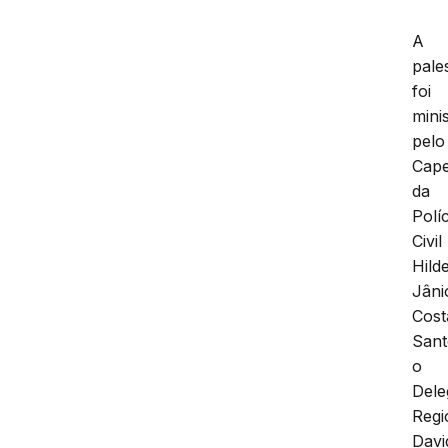
A
pale
foi
mini
pelo
Cape
da
Políc
Civil
Hild
Jâni
Cost
Sant
o
Dele
Regi
Davi