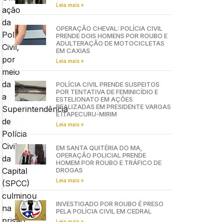
Leia mais »
ação
da
OPERAÇÃO CHEVAL: POLÍCIA CIVIL
Polícia
PRENDE DOIS HOMENS POR ROUBO E
ADULTERAÇÃO DE MOTOCICLETAS
Civil,
EM CAXIAS
por
Leia mais »
meio
da
POLÍCIA CIVIL PRENDE SUSPEITOS
POR TENTATIVA DE FEMINICÍDIO E
a
ESTELIONATO EM AÇÕES
REALIZADAS EM PRESIDENTE VARGAS
Superintendência
E ITAPECURU-MIRIM
de
Leia mais »
Polícia
Civil
EM SANTA QUITÉRIA DO MA,
OPERAÇÃO POLICIAL PRENDE
da
HOMEM POR ROUBO E TRÁFICO DE
DROGAS
Capital
Leia mais »
(SPCC)
culminou
INVESTIGADO POR ROUBO É PRESO
na
PELA POLÍCIA CIVIL EM CEDRAL
prisão
Leia mais »