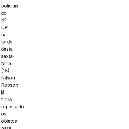
policiais
do
4º
DP,
na
tarde
desta
sexta-
feira
(18),
Nilson
Robson
já
tinha
repassado
os
objetos
para