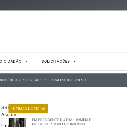
AO CIDADÃO
SOLICITAÇÕES
DILIGÊNCIAS, RECEPTADOR É LOCALIZADO E PRESO
SSP-
ÚLTIMAS NOTÍCIAS
Ascom
EM PRESIDENTE DUTRA, HOMEM É
PRESO POR DUPLO HOMICÍDIO
Uma