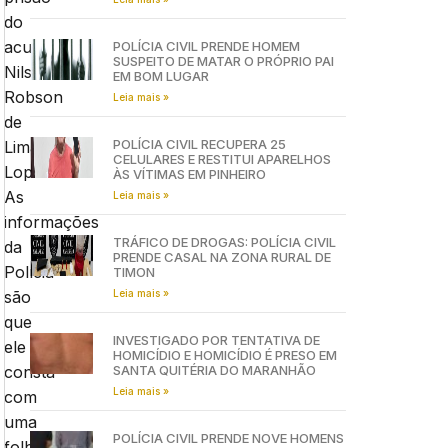
do
acusado
POLÍCIA CIVIL PRENDE HOMEM
SUSPEITO DE MATAR O PRÓPRIO PAI
Nilson
EM BOM LUGAR
Robson
Leia mais »
de
POLÍCIA CIVIL RECUPERA 25
Lima
CELULARES E RESTITUI APARELHOS
Lopes.
ÀS VÍTIMAS EM PINHEIRO
As
Leia mais »
informações
TRÁFICO DE DROGAS: POLÍCIA CIVIL
da
PRENDE CASAL NA ZONA RURAL DE
Polícia
TIMON
Leia mais »
são
que
INVESTIGADO POR TENTATIVA DE
ele
HOMICÍDIO E HOMICÍDIO É PRESO EM
SANTA QUITÉRIA DO MARANHÃO
consta
Leia mais »
com
uma
POLÍCIA CIVIL PRENDE NOVE HOMENS
folha