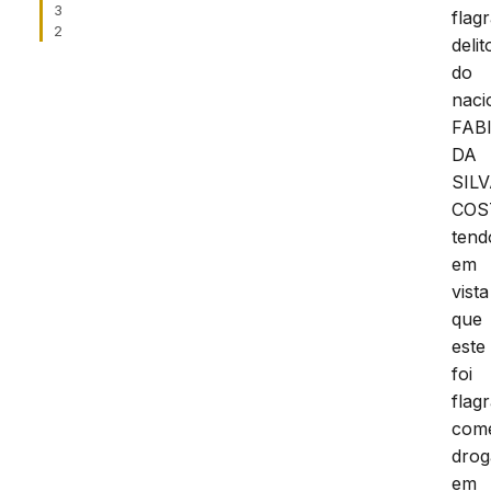
3
flag
2
delit
do
naci
FAB
DA
SIL
COS
tend
em
vista
que
este
foi
flag
come
drog
em