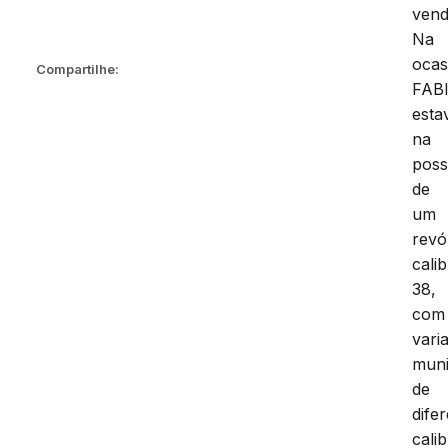
vend
Na
ocas
Compartilhe:
FAB
esta
na
pos
de
um
revó
cali
38,
com
vari
muni
de
dife
calib