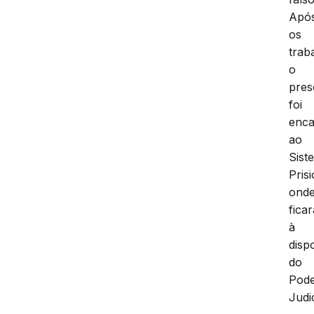
Apó
os
trab
o
pres
foi
enc
ao
Sist
Pris
ond
ficar
à
disp
do
Pod
Judic