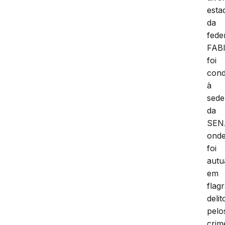
esta
da
fede
FAB
foi
cond
à
sede
da
SEN
ond
foi
autu
em
flag
delit
pelo
crim