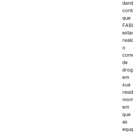
dan
cont
que
FAB
esta
real
o
comé
de
drog
em
sua
resi
mom
em
que
as
equi