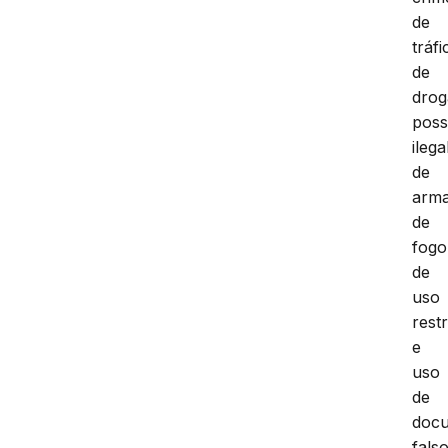
de
tráfi
de
drog
pos
ilega
de
arm
de
fogo
de
uso
restr
e
uso
de
doc
falso