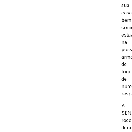
sua
casa
bem
com
esta
na
pos
arm
de
fogo
de
num
rasp
A
SEN
rec
denú