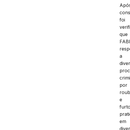
Apó
cons
foi
veri
que
FAB
res
a
dive
proc
crim
por
rou
e
furt
prat
em
dive