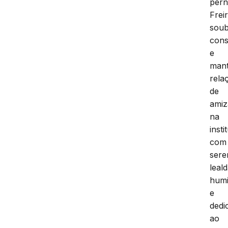
pern
Frei
sou
cons
e
man
rela
de
amiz
na
insti
com
sere
leal
humi
e
dedi
ao