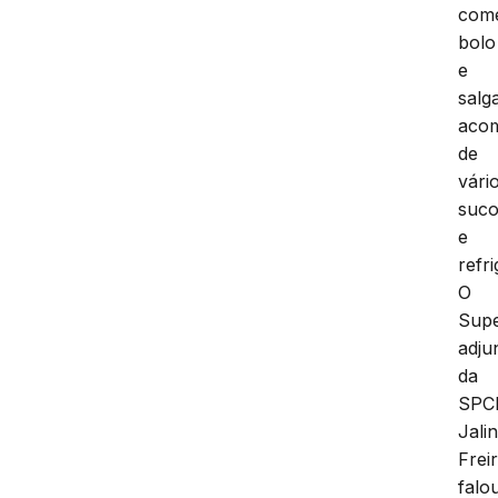
com
bolo
e
salg
aco
de
vári
suc
e
refr
O
Supe
adju
da
SPCI
Jali
Freir
falo