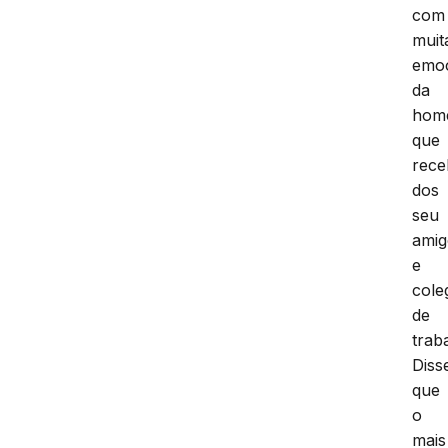
com
muit
emo
da
hom
que
rec
dos
seu
amig
e
cole
de
trab
Diss
que
o
mais