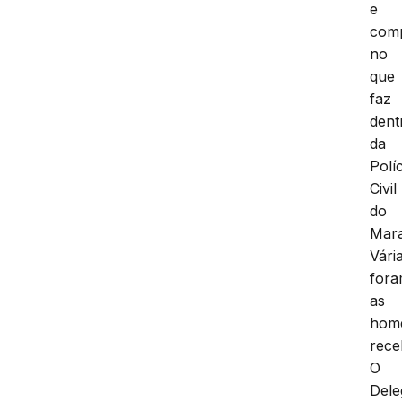
e
com
no
que
faz
dent
da
Políc
Civil
do
Mar
Vári
for
as
hom
rece
O
Dele