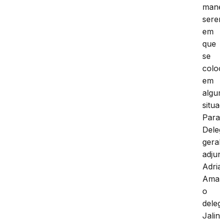
mane
sere
em
que
se
colo
em
alg
situ
Par
Dele
gera
adju
Adri
Amar
o
dele
Jali