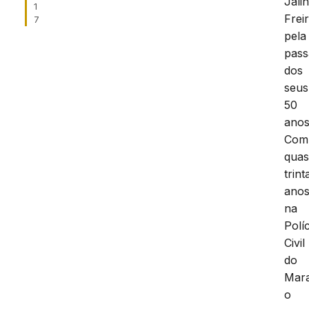
Jali
1
Frei
7
pela
pas
dos
seus
50
anos
Com
qua
trint
ano
na
Políc
Civil
do
Mar
o