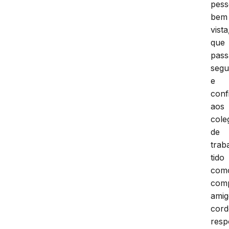
pes
bem
vista
que
pass
segu
e
conf
aos
cole
de
trab
tido
com
comp
amig
cord
resp