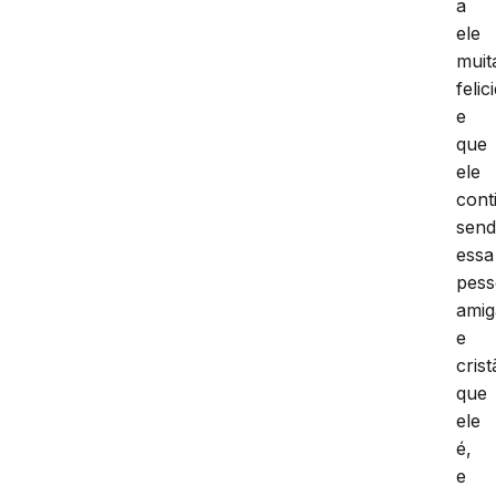
a
ele
muit
felic
e
que
ele
cont
sen
essa
pes
amig
e
crist
que
ele
é,
e