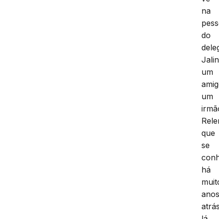
na
pes
do
dele
Jali
um
amig
um
irmã
Rel
que
se
con
há
muit
ano
atrá
lá