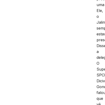
uma 
Ele,
o
Jali
sem
esta
pres
Diss
a
dele
O
Supe
SPCI
Diciv
Gonç
falo
que
vê