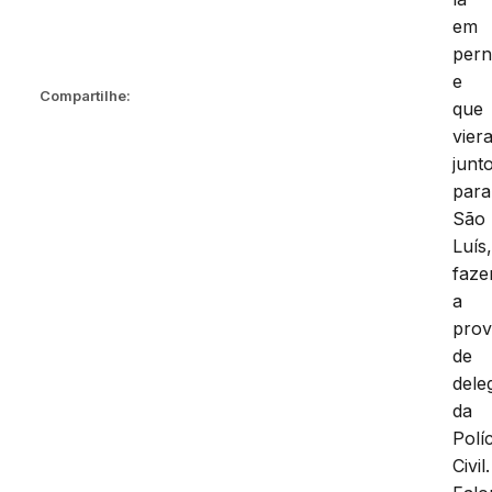
em
per
e
Compartilhe:
que
vier
junt
para
São
Luís
faze
a
pro
de
dele
da
Políc
Civil.