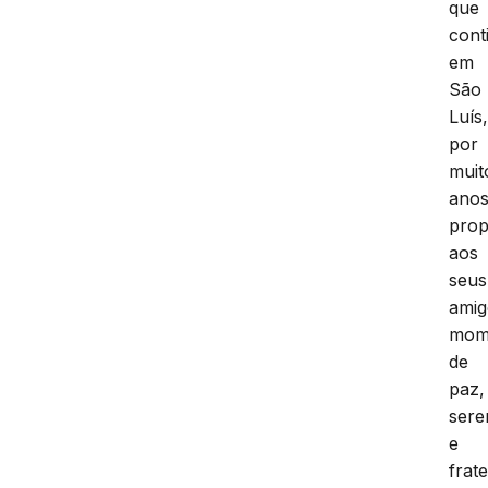
que
cont
em
São
Luís
por
muit
anos
prop
aos
seus
amig
mom
de
paz,
sere
e
frat