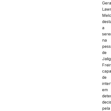
Gera
Law
Mel
dest
a
sere
na
pes
de
Jali
Freir
cap
de
inter
em
dete
deci
pela