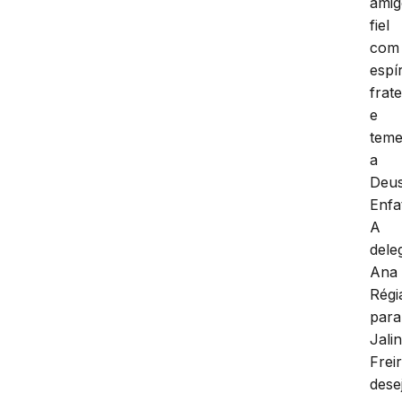
ami
fiel
com
espír
frat
e
teme
a
Deus
Enfa
A
dele
Ana
Régi
para
Jali
Frei
dese