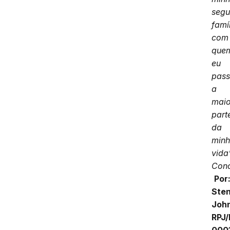
seg
famíl
com
que
eu
pas
a
maio
part
da
min
vida
Conc
Por
Sten
Joh
RPJ