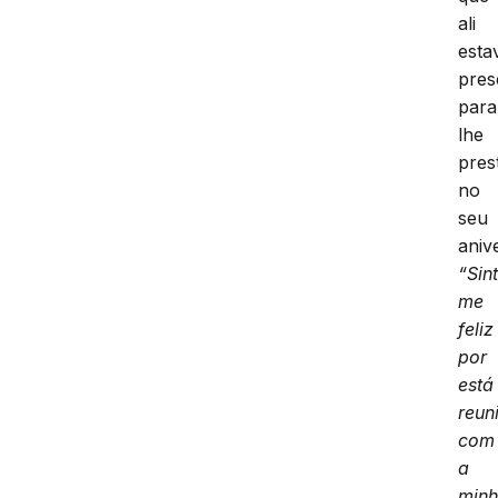
ali
est
pres
para
lhe
prest
no
seu
aniv
“Sin
me
feliz
por
está
reun
com
a
min