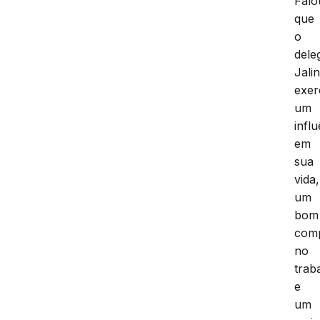
Falo
que
o
dele
Jali
exer
um
influ
em
sua
vida,
um
bom
com
no
trab
e
um