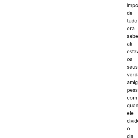
impo
de
tudo
era
sabe
ali
est
os
seus
verd
amig
pess
com
que
ele
divid
o
dia