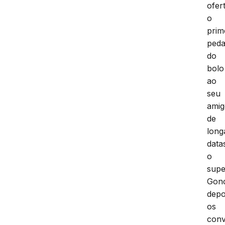
ofer
o
prim
ped
do
bolo
ao
seu
ami
de
long
data
o
supe
Gonç
depo
os
conv