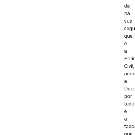
dia
na
sua
segu
que
é
a
Políc
Civil,
agra
a
Deu
por
tudo
e
a
todo
que