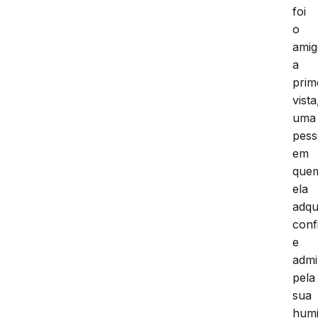
foi
o
ami
a
prim
vista
uma
pes
em
que
ela
adqu
conf
e
admi
pela
sua
humi