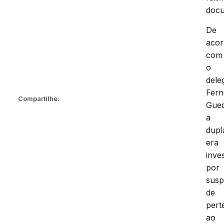
docu
De
aco
com
o
dele
Fer
Compartilhe:
Gued
a
dupl
era
inve
por
susp
de
pert
ao