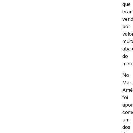
que
era
vend
por
valo
muit
abai
do
merc
No
Mar
Amé
foi
apo
com
um
dos