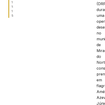
1
(DRF
1:
dura
1
uma
5
ope
dese
no
muni
de
Mira
do
Nort
cons
pren
em
flag
Amé
Aze
Júni