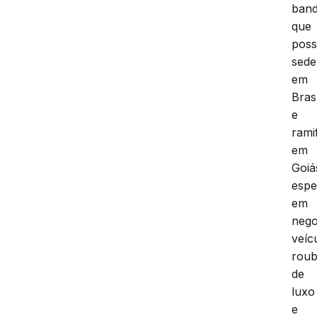
ban
que
poss
sede
em
Brasí
e
rami
em
Goiá
espe
em
nego
veíc
rou
de
luxo
e