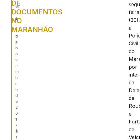
f
DE
segu
ei
DOCUMENTOS
feira
r
a
NO
(30)
,
a
MARANHÃO
1
Políc
d
e
Civil
n
do
o
Mar
v
e
por
m
inte
b
da
r
o
Dele
d
de
e
Rou
2
0
e
1
Furt
7
de
à
Veíc
s