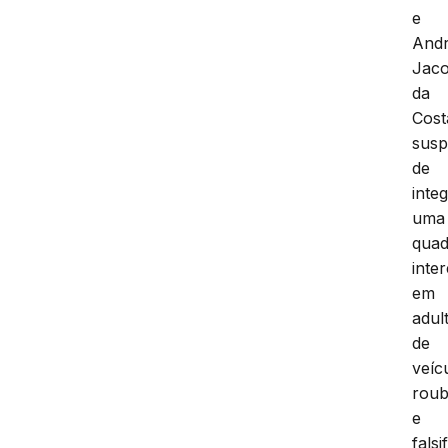
e
Andr
Jac
da
Cost
susp
de
inte
uma
quad
inte
em
adul
de
veíc
rou
e
falsi