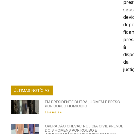
pres
seus
devi
depo
fica
pres
à
disp
da
justi
ÚLTIMAS NOTÍCIAS
EM PRESIDENTE DUTRA, HOMEM É PRESO
POR DUPLO HOMICÍDIO
Leia mais »
OPERAÇÃO CHEVAL: POLÍCIA CIVIL PRENDE
DOIS HOMENS POR ROUBO E