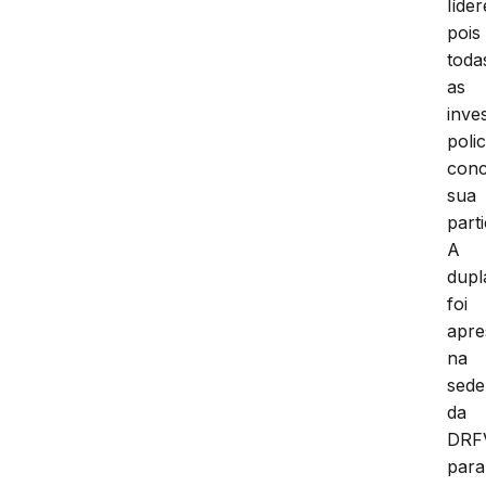
líder
pois
toda
as
inve
polic
conc
sua
part
A
dupl
foi
apre
na
sede
da
DRF
para