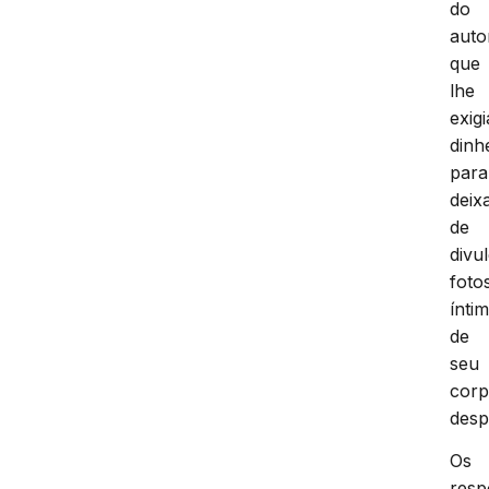
do
auto
que
lhe
exigi
dinh
para
deix
de
divu
foto
ínti
de
seu
cor
desp
Os
resp