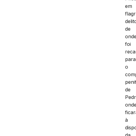
em
flag
delit
de
ond
foi
reca
para
o
com
peni
de
Pedr
ond
ficar
à
disp
da