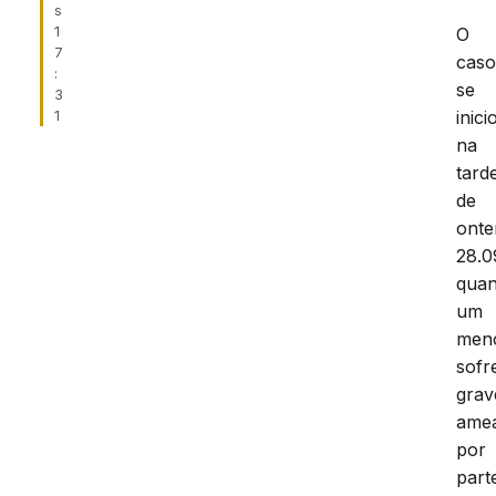
s
1
O
7
cas
:
se
3
inici
1
na
tard
de
onte
28.0
qua
um
men
sofr
grav
ame
por
part