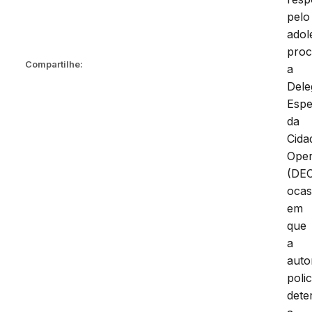
pelo
adol
pro
Compartilhe:
a
Dele
Espe
da
Cida
Oper
(DE
ocas
em
que
a
auto
polic
dete