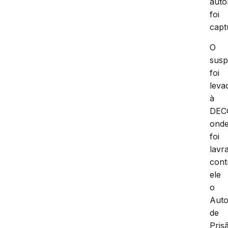
auto
foi
capt
O
susp
foi
leva
à
DEC
ond
foi
lavr
cont
ele
o
Aut
de
Pris