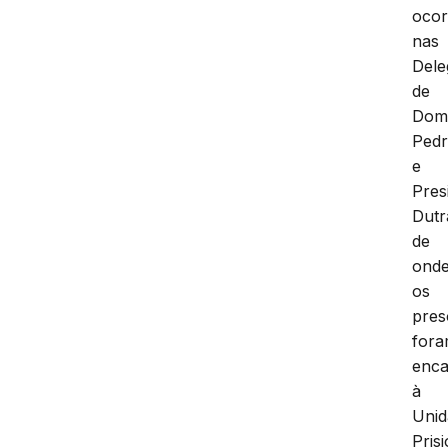
oco
nas
Dele
de
Do
Ped
e
Pres
Dutr
de
ond
os
pres
for
enc
à
Unid
Pris