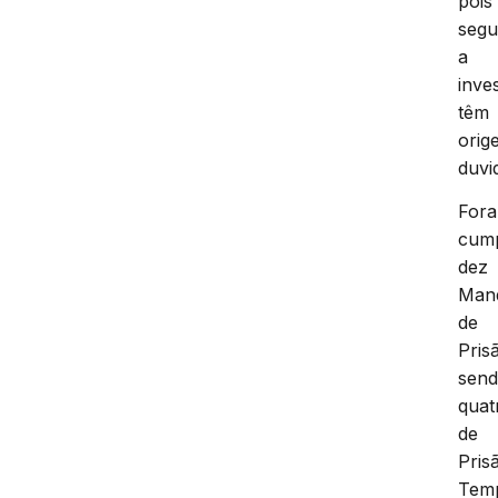
pois
seg
a
inve
têm
orig
duvi
For
cump
dez
Man
de
Pris
sen
quat
de
Pris
Temp