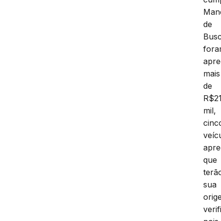
Man
de
Busc
for
apre
mais
de
R$2
mil,
cinc
veíc
apre
que
terã
sua
orig
verif