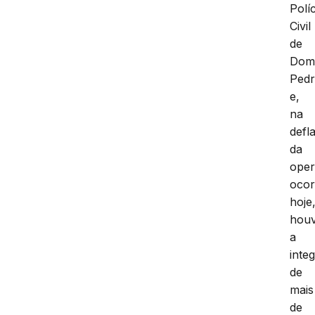
Políc
Civil
de
Do
Ped
e,
na
defl
da
oper
ocor
hoje
hou
a
inte
de
mais
de