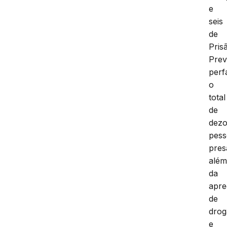
e
seis
de
Pris
Prev
perf
o
total
de
dezo
pess
pres
alé
da
apr
de
drog
e