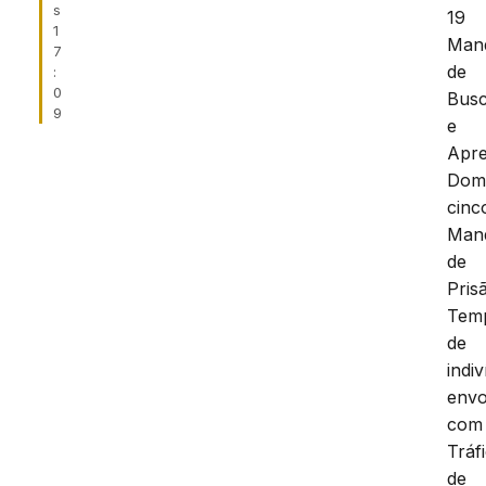
s
19
1
Man
7
de
:
0
Bus
9
e
Apr
Domic
cinc
Man
de
Pris
Temp
de
indi
envo
com
Tráf
de