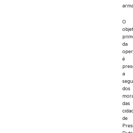
arma
O
obje
prim
da
ope
é
pres
a
segu
dos
mor
das
cida
de
Pres
Dutr