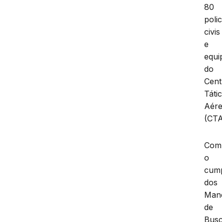
80
polic
civis
e
equi
do
Cent
Táti
Aér
(CTA
Com
o
cum
dos
Man
de
Bus