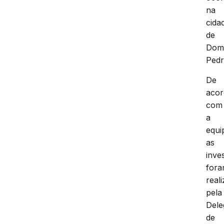
na
cida
de
Do
Pedr
De
aco
com
a
equi
as
inve
for
real
pela
Dele
de