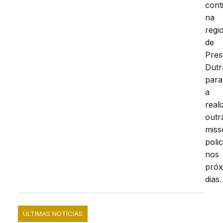
cont
na
regi
de
Pres
Dutr
para
a
real
outr
miss
polic
nos
próx
dias.
ÚLTIMAS NOTÍCIAS