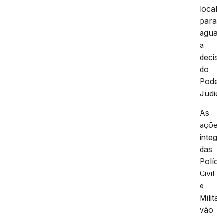
local
para
agua
a
deci
do
Pod
Judic
As
açõ
inte
das
Polí
Civil
e
Milit
vão