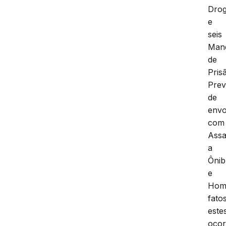
Dro
e
seis
Man
de
Pris
Prev
de
envo
com
Assa
a
Ônib
e
Homi
fato
este
ocor