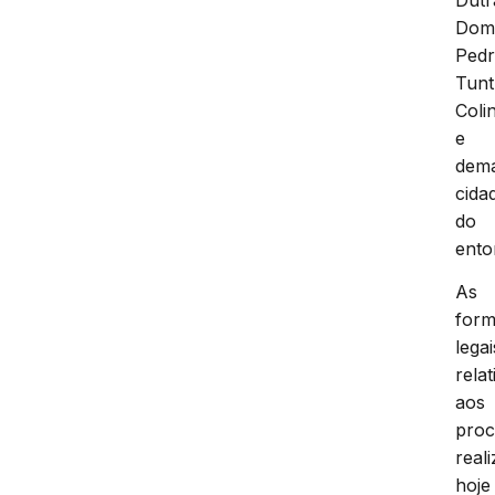
Do
Pedr
Tun
Coli
e
dema
cida
do
ento
As
form
legai
relat
aos
proc
real
hoje