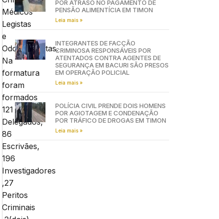
POR ATRASO NO PAGAMENTO DE
PENSÃO ALIMENTÍCIA EM TIMON
Médicos
Leia mais »
Legistas
e
INTEGRANTES DE FACÇÃO
Odontolegistas.
CRIMINOSA RESPONSÁVEIS POR
ATENTADOS CONTRA AGENTES DE
Na
SEGURANÇA EM BACURI SÃO PRESOS
formatura
EM OPERAÇÃO POLICIAL
Leia mais »
foram
formados
POLÍCIA CIVIL PRENDE DOIS HOMENS
121
POR AGIOTAGEM E CONDENAÇÃO
POR TRÁFICO DE DROGAS EM TIMON
Delegados,
Leia mais »
86
Escrivães,
196
Investigadores
,27
Peritos
Criminais