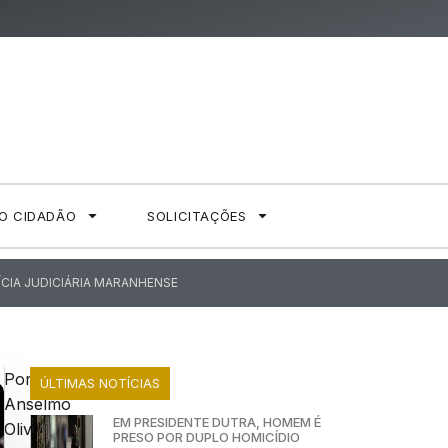
AO CIDADÃO
SOLICITAÇÕES
ÍCIA JUDICIÁRIA MARANHENSE
Por:
ÚLTIMAS NOTÍCIAS
Anselmo
EM PRESIDENTE DUTRA, HOMEM É
Oliveira
PRESO POR DUPLO HOMICÍDIO