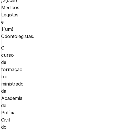
,2(dois)
Médicos
Legistas
e
1(um)
Odontolegistas.
O
curso
de
formação
foi
ministrado
da
Academia
de
Polícia
Civil
do