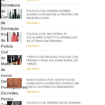
Formatura
do
POLÍCIA CIVIL PRENDE HOMEM
SUSPEITO DE MATAR O PRÓPRIO PAI
Curso
EM BOM LUGAR
de
Leia mais »
Formação
POLÍCIA CIVIL RECUPERA 25
Profissional
CELULARES E RESTITUI APARELHOS
da
ÀS VÍTIMAS EM PINHEIRO
Polícia
Leia mais »
Civil
TRÁFICO DE DROGAS: POLÍCIA CIVIL
do
PRENDE CASAL NA ZONA RURAL DE
Maranhão
TIMON
Leia mais »
de
novos
INVESTIGADO POR TENTATIVA DE
Delegados,
HOMICÍDIO E HOMICÍDIO É PRESO EM
SANTA QUITÉRIA DO MARANHÃO
Investigadores,
Leia mais »
Escrivães,
Peritos
POLÍCIA CIVIL PRENDE NOVE HOMENS
Criminais,