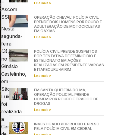
–
Leia mais »
Ascom
SSP
OPERAÇÃO CHEVAL: POLÍCIA CIVIL
PRENDE DOIS HOMENS POR ROUBO E
ADULTERAÇÃO DE MOTOCICLETAS
Nesta
EM CAXIAS
segunda-
Leia mais »
feira
(3),
POLÍCIA CIVIL PRENDE SUSPEITOS
POR TENTATIVA DE FEMINICÍDIO E
no
ESTELIONATO EM AÇÕES
REALIZADAS EM PRESIDENTE VARGAS
Ginásio
E ITAPECURU-MIRIM
Castelinho,
Leia mais »
em
São
EM SANTA QUITÉRIA DO MA,
OPERAÇÃO POLICIAL PRENDE
Luís,
HOMEM POR ROUBO E TRÁFICO DE
DROGAS
foi
Leia mais »
realizada
a
INVESTIGADO POR ROUBO É PRESO
Cerimônia
PELA POLÍCIA CIVIL EM CEDRAL
de
Leia mais »