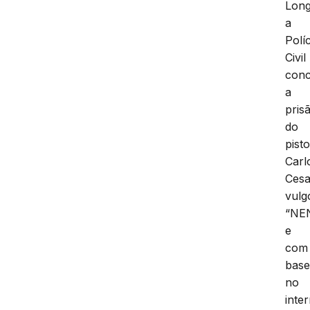
Lon
a
Políc
Civil
conc
a
pris
do
pisto
Carl
Cesa
vulg
“NE
e
com
bas
no
inte