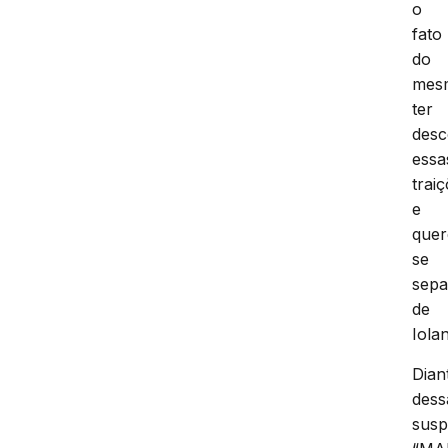
o
fato
do
mes
ter
desc
essa
trai
e
quer
se
sepa
de
Iola
Dian
dess
susp