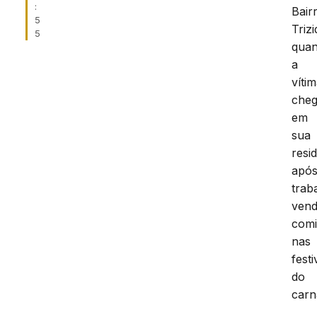
:
Bair
5
Trizi
5
qua
a
víti
che
em
sua
resi
apó
trab
ven
com
nas
fest
do
carn