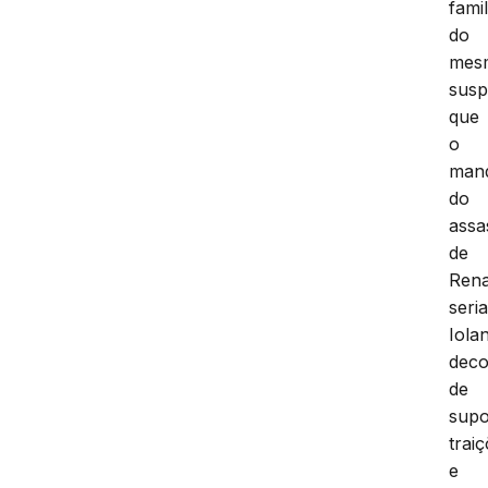
fami
do
mes
susp
que
o
man
do
assa
de
Ren
seri
Iola
deco
de
supo
trai
e