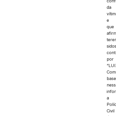
conf
da
víti
e
que
afir
tere
sido
cont
por
“LUI
Com
bas
ness
info
a
Políc
Civil