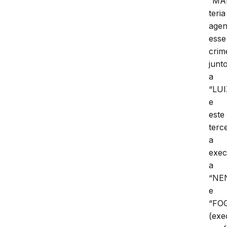
“MA
teria
agen
esse
crim
junt
a
“LU
e
este
terc
a
exe
a
“NE
e
“FO
(exe