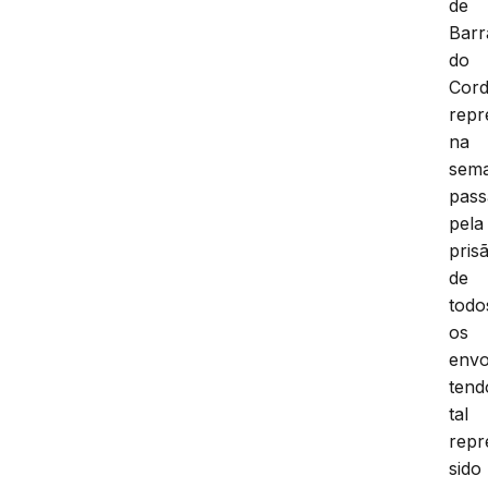
de
Barr
do
Cor
repr
na
sem
pass
pela
pris
de
todo
os
envo
tend
tal
repr
sido