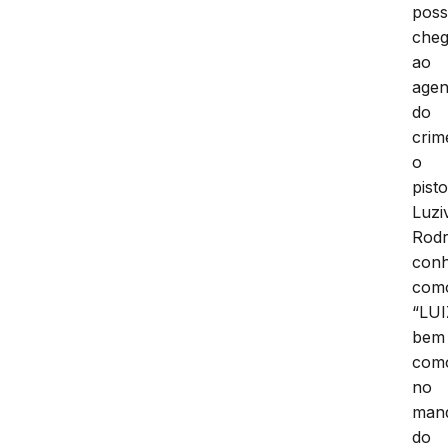
poss
cheg
ao
agen
do
crim
o
pisto
Luzi
Rodr
conh
com
“LUI
bem
com
no
man
do