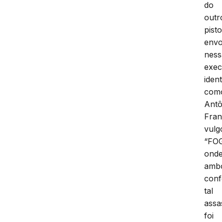
do
outr
pisto
envo
ness
exec
ident
com
Antô
Fran
vulg
“FOG
ond
amb
con
tal
assa
foi