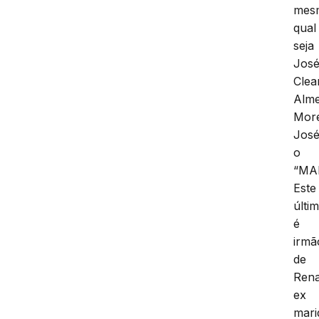
mes
qual
seja
Jos
Clea
Alme
More
José
o
“MA
Este
últi
é
irmã
de
Rena
ex
mari