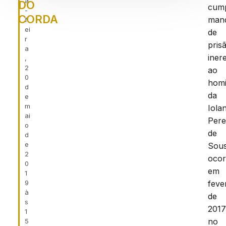
a
DO
cum
-
CORDA
man
f
ei
de
r
pris
a
iner
,
2
ao
0
homi
d
da
e
m
Iola
ai
Pere
o
de
d
e
Sous
2
ocor
0
em
1
9
feve
à
de
s
201
1
no
5