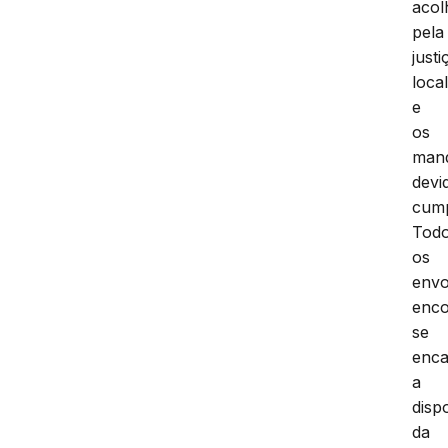
acol
pela
justi
loca
e
os
man
devi
cump
Tod
os
envo
enc
se
enca
a
disp
da