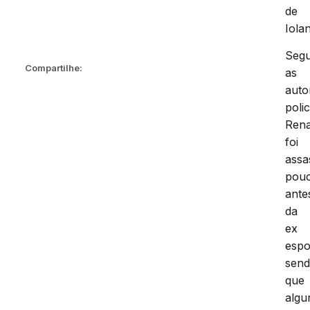
de
Iola
Seg
Compartilhe:
as
auto
polic
Ren
foi
assa
pou
ante
da
ex
espo
sen
que
algu