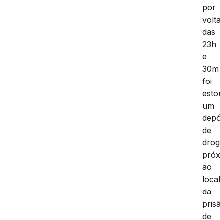
por
volt
das
23h
e
30m
foi
esto
um
depó
de
drog
pró
ao
loca
da
pris
de