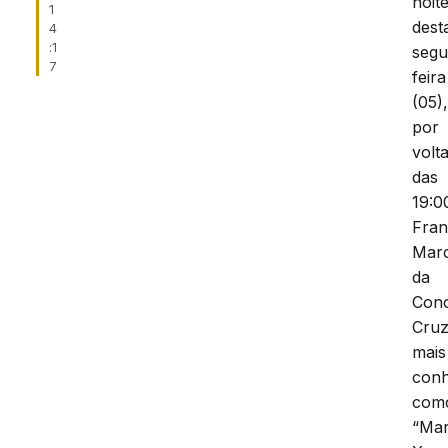
noit
1
dest
4
:1
segu
7
feira
(05)
por
volt
das
19:0
Fran
Mar
da
Conc
Cruz
mais
conh
com
“Mar