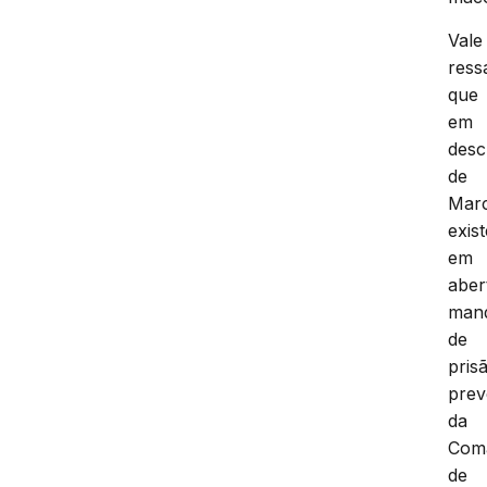
Vale
ress
que
em
desc
de
Mar
exis
em
aber
man
de
pris
prev
da
Com
de