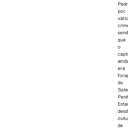
Pedr
por
vári
crim
sen
que
o
capt
aind
era
fora
do
Sist
Peni
Esta
desd
outu
de