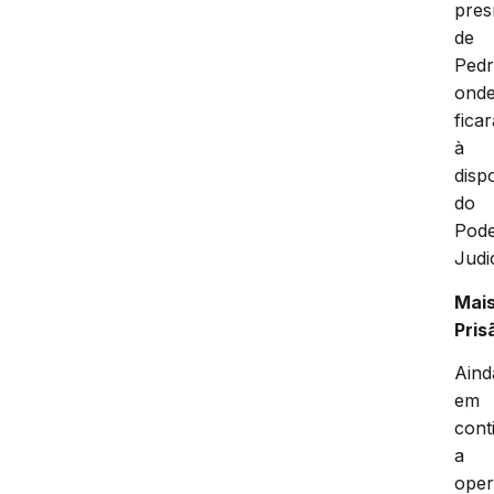
pres
de
Pedr
ond
ficar
à
disp
do
Pod
Judic
Mai
Pris
Aind
em
cont
a
ope