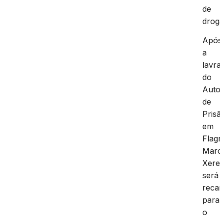
de
drog
Apó
a
lavr
do
Aut
de
Pris
em
Flag
Mar
Xere
será
reca
para
o