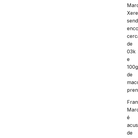
Mar
Xere
sen
enco
cerc
de
03k
e
100
de
mac
pren
Fran
Mar
é
acu
de