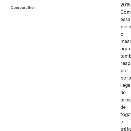
2015
Compartilhe:
Com
essa
pris
o
mes
agor
tam
resp
por
port
ilega
de
arm
de
fogo
e
tráfi