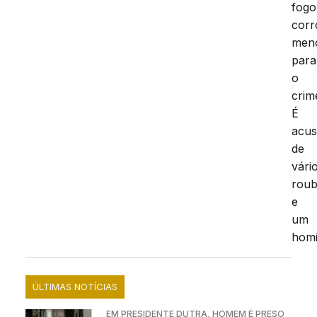
fogo
cor
men
para
o
crim
É
acu
de
vári
rou
e
um
homi
ÚLTIMAS NOTÍCIAS
EM PRESIDENTE DUTRA, HOMEM É PRESO