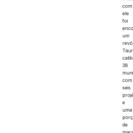
com
ele
foi
enco
um
revó
Taur
cali
38
muni
com
seis
projé
e
uma
por
de
mac