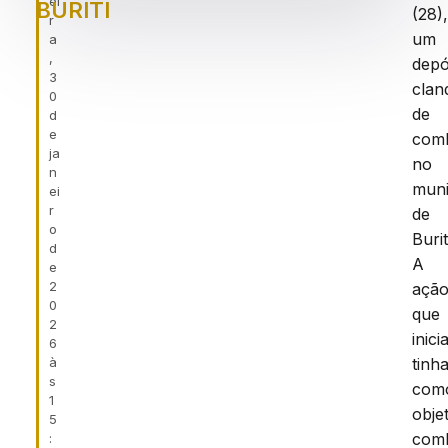
ei
BURITI
(28)
r
um
a
,
depó
3
clan
0
de
d
e
comb
ja
no
n
muni
ei
r
de
o
Burit
d
A
e
2
ação
0
que
2
inic
6
à
tinh
s
com
1
obje
5
com
: