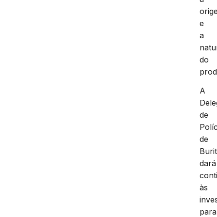
orig
e
a
natu
do
prod
A
Dele
de
Políc
de
Burit
dará
cont
às
inve
para