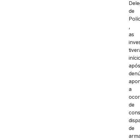
Dele
de
Políc
,
as
inve
tive
iníci
apó
denú
apo
a
ocor
de
cons
disp
de
arm