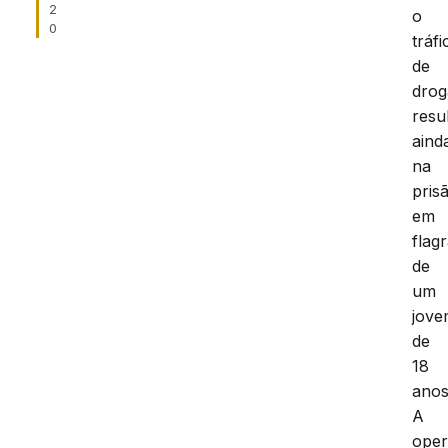
2
o
0
tráfi
de
drog
resu
aind
na
pris
em
flag
de
um
jov
de
18
anos
A
ope