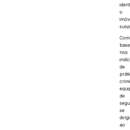
iden
o
imóv
susp
Com
bas
nos
indíc
de
prát
crim
equi
de
segu
se
dirig
ao