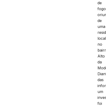
de
fogo
oriu
de
uma
resi
loca
no
bair
Alto
da
Mod
Dian
das
info
um
inve
foi