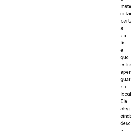
mate
infl
pert
a
um
tio
e
que
estar
ape
gua
no
local
Ele
aleg
aind
des
a