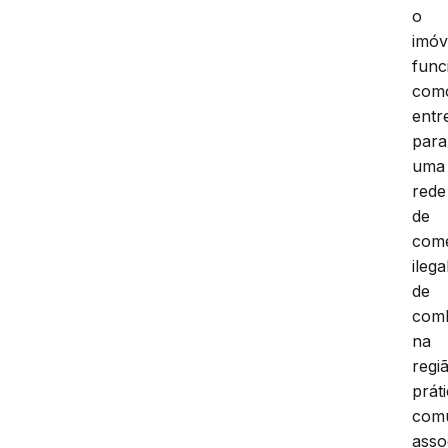
o
imóv
func
com
entr
para
uma
rede
de
come
ilega
de
comb
na
regi
prát
com
asso