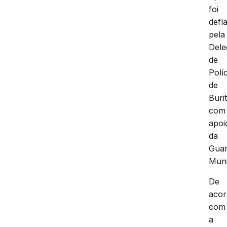
foi
defl
pela
Dele
de
Políc
de
Burit
com
apoi
da
Gua
Muni
De
aco
com
a