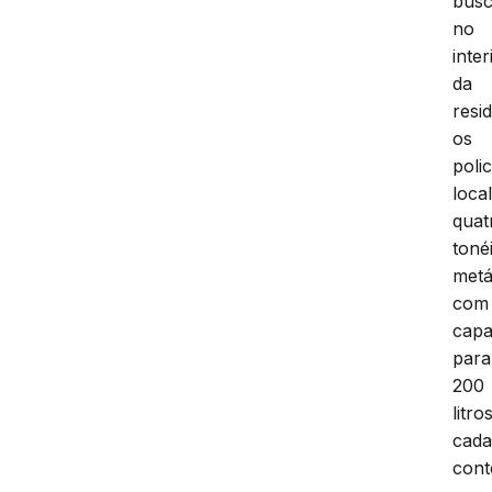
bus
no
inter
da
resi
os
polic
loca
quat
toné
metá
com
capa
para
200
litro
cada
con