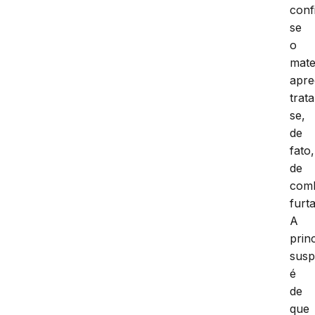
conf
se
o
mate
apre
trata
se,
de
fato,
de
comb
furt
A
prin
susp
é
de
que