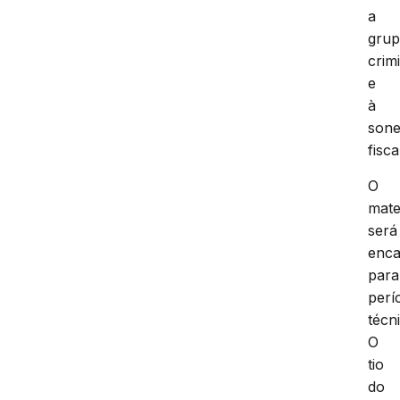
a
gru
crim
e
à
son
fisca
O
mate
será
enc
para
perí
técn
O
tio
do