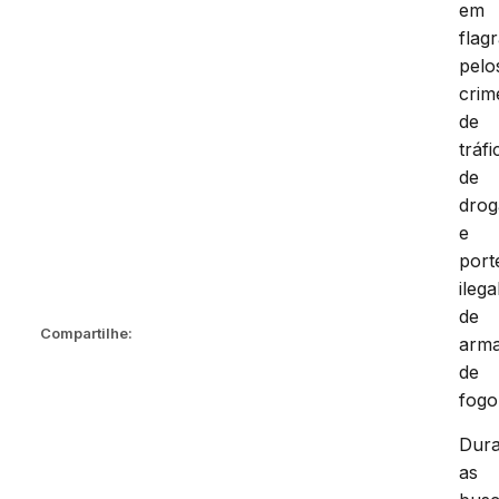
em
flag
pelo
crim
de
tráfi
de
drog
e
port
ilega
de
Compartilhe:
arm
de
fogo
Dura
as