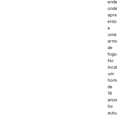
ende
ond
apr
ento
e
uma
arm
de
fogo
No
local
um
hom
de
18
ano
foi
autu