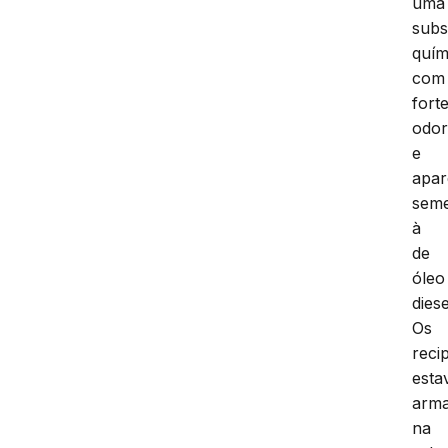
uma
subs
quím
com
fort
odo
e
apar
seme
à
de
óleo
diese
Os
reci
est
arm
na