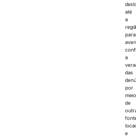
desl
até
a
regi
para
aver
conf
a
vera
das
denú
por
mei
de
outr
font
locai
e