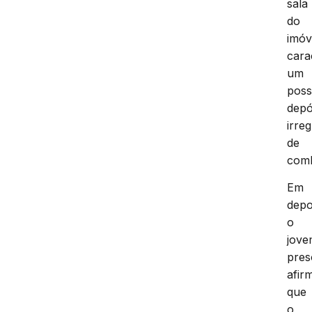
sala
do
imóv
cara
um
poss
depó
irre
de
comb
Em
depo
o
jov
pres
afir
que
o