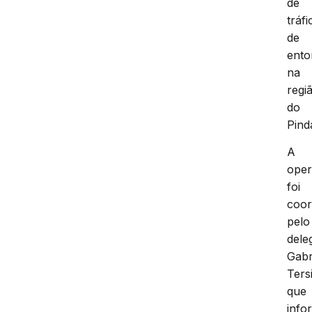
de
tráfi
de
ento
na
regi
do
Pind
A
ope
foi
coo
pelo
dele
Gabr
Tersi
que
info