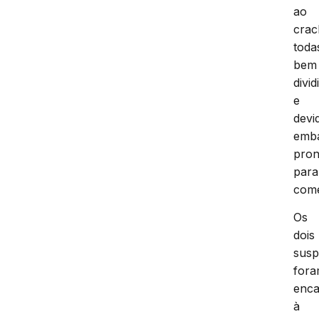
ao
crac
toda
bem
divid
e
devi
emba
pron
para
come
Os
dois
susp
for
enc
à