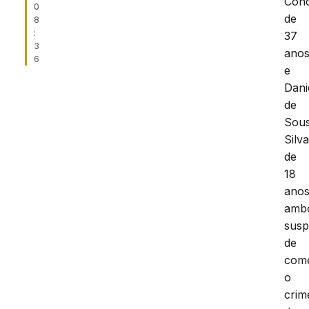
Conc
0
de
8
:
37
3
ano
6
e
Dani
de
Sou
Silva
de
18
anos
amb
susp
de
com
o
crim