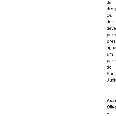
de
drog
Os
dois
dev
per
pres
agu
um
pare
do
Pod
Judic
Ans
Oliv
–