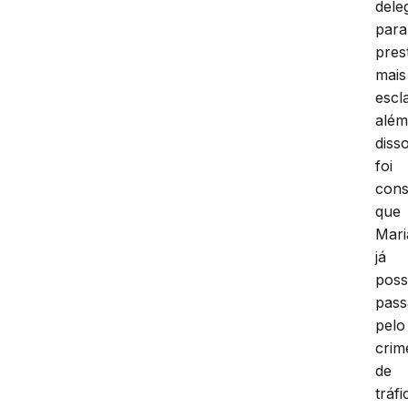
dele
para
pres
mais
escl
alé
disso
foi
cons
que
Mari
já
poss
pas
pelo
crim
de
tráfi