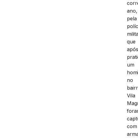
corr
ano,
pela
políc
milit
que
apó
prat
um
homi
no
bair
Vila
Magr
for
capt
com
arm