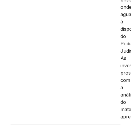
ond
agua
à
disp
do
Pod
Judic
As
inve
pro
com
a
anál
do
mate
apre