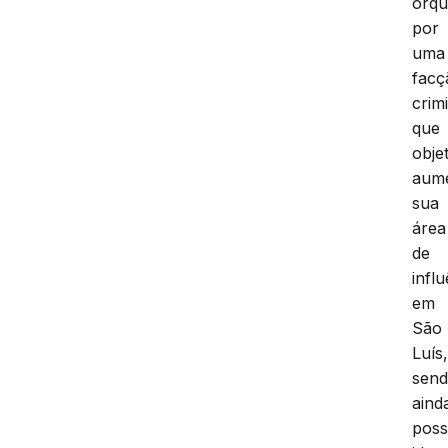
orqu
por
uma
facç
crim
que
obje
aum
sua
área
de
infl
em
São
Luís
sen
aind
poss