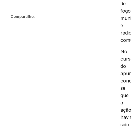
de
fogo
Compartilhe:
mun
e
rádi
comu
No
curs
do
apur
conc
se
que
a
açã
havi
sido