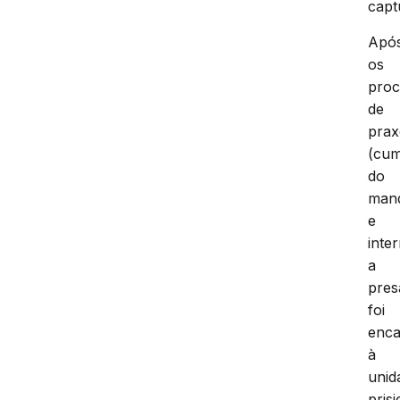
capt
Apó
os
proc
de
prax
(cum
do
man
e
inte
a
pres
foi
enc
à
unid
prisi