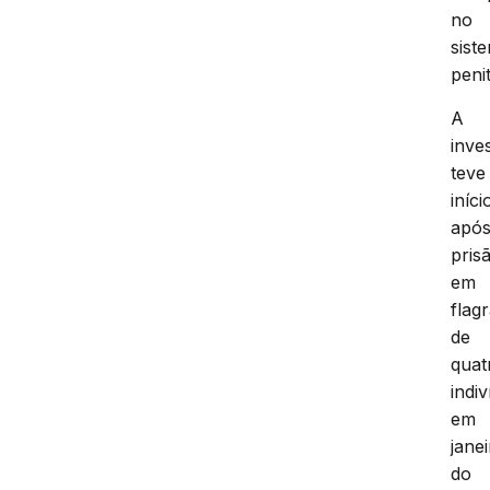
no
sist
peni
A
inve
teve
iníci
apó
pris
em
flag
de
quat
indi
em
jane
do