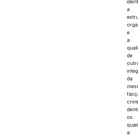
ident
a
estr
orga
e
a
qual
de
outr
inte
da
mes
facç
crim
dent
os
quai
a