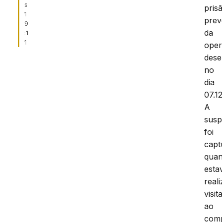
s
pris
1
prev
9
da
:1
1
ope
des
no
dia
07.1
A
susp
foi
capt
qua
esta
real
visit
ao
com