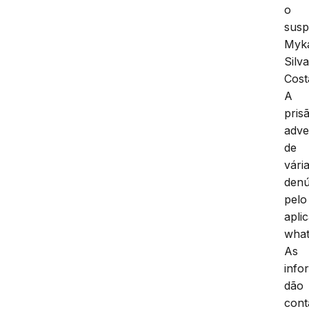
o
susp
Myk
Silv
Cost
A
pris
adve
de
vári
denú
pelo
aplic
what
As
info
dão
cont