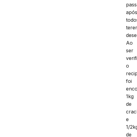
pass
apó
todo
tere
dese
Ao
ser
veri
o
reci
foi
enco
1kg
de
crac
e
1/2k
de