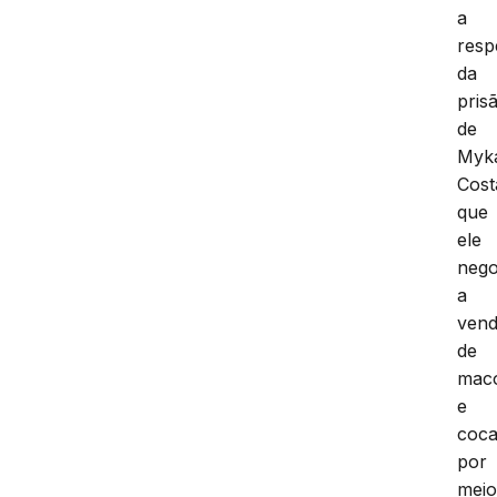
a
resp
da
pris
de
Myk
Cost
que
ele
nego
a
ven
de
mac
e
coca
por
mei