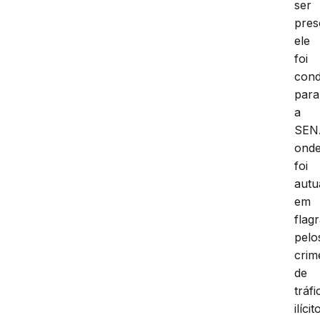
ser
pres
ele
foi
cond
para
a
SEN
ond
foi
autu
em
flag
pelo
crim
de
tráfi
ilícit