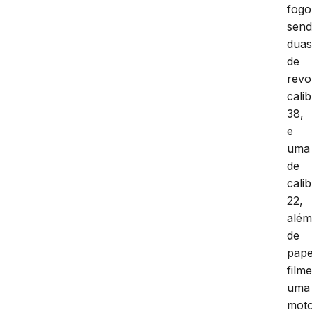
fogo
sen
dua
de
revo
cali
38,
e
uma
de
cali
22,
alé
de
pape
filme
uma
moto