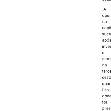
A
ope
na
capit
suc
apó
inve
e
moni
na
tard
dest
quar
feira
ond
foi
pres