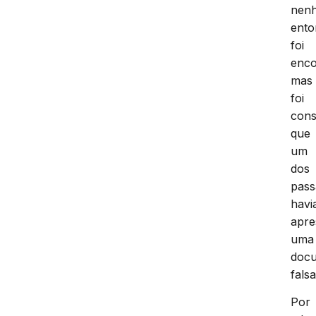
nen
ento
foi
enco
mas
foi
cons
que
um
dos
pass
havi
apre
uma
doc
falsa
Por