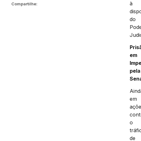
à
Compartilhe:
disp
do
Pod
Judic
Pris
em
Impe
pela
Sen
Aind
em
açõ
cont
o
tráfi
de