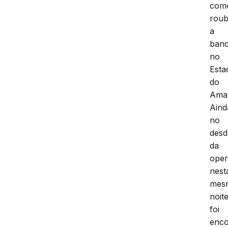
com
rou
a
ban
no
Esta
do
Ama
Aind
no
des
da
oper
nest
mes
noit
foi
enco