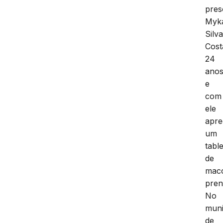
pres
Myk
Silv
Cost
24
anos
e
com
ele
apre
um
tabl
de
mac
pren
No
muni
de