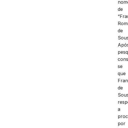
nom
de
“Fra
Rom
de
Sous
Apó
pesq
cons
se
que
Fran
de
Sou
res
a
proc
por