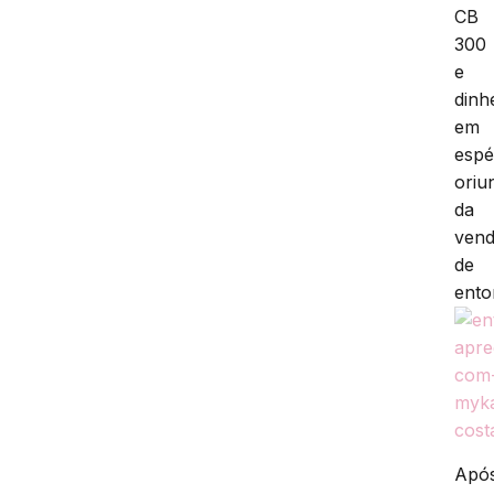
CB
300
e
dinh
em
espé
oriu
da
ven
de
ento
Apó