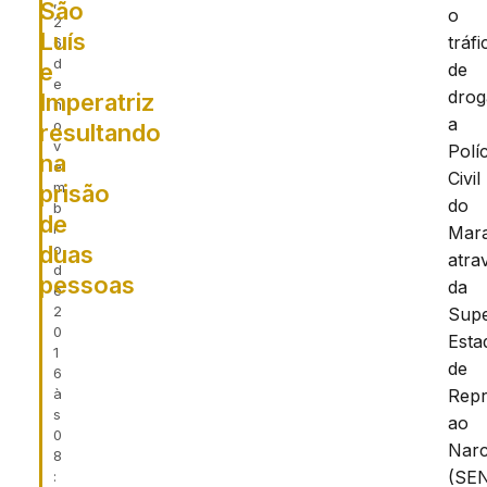
,
São
o
2
Luís
tráfi
6
d
e
de
e
drog
Imperatriz
n
a
o
resultando
v
Políc
na
e
Civil
m
prisão
do
b
de
r
Mar
duas
o
atra
d
pessoas
da
e
2
Supe
0
Esta
1
de
6
à
Rep
s
ao
0
Narc
8
(SE
: