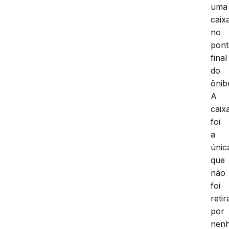
uma
caix
no
pon
final
do
ônib
A
caix
foi
a
únic
que
não
foi
reti
por
nen