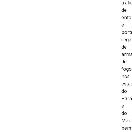
tráfi
de
ento
e
port
ilega
de
arm
de
fogo
nos
esta
do
Par
e
do
Mar
bem