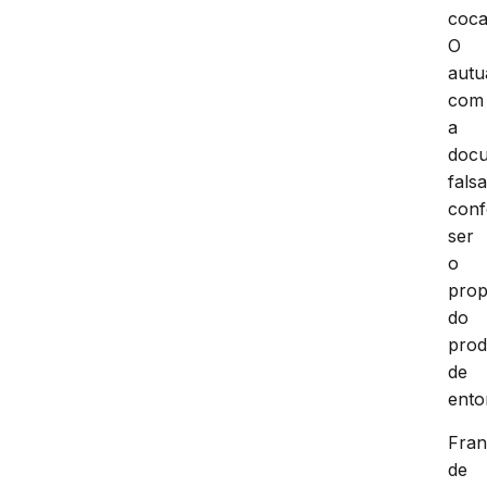
coca
O
autu
com
a
doc
fals
conf
ser
o
prop
do
prod
de
ento
Fran
de