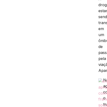
drog
estar
sen
tran
em
um
ônib
de
pass
pela
viaç
Apar
N
a
c
o
su