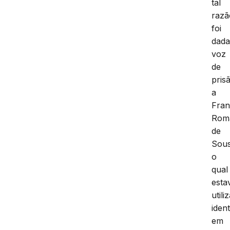
tal
razã
foi
dad
voz
de
pris
a
Fran
Rom
de
Sous
o
qual
esta
util
iden
em