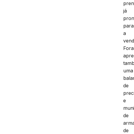
pren
já
pron
para
a
vend
For
apre
tam
uma
bala
de
prec
e
mun
de
arm
de