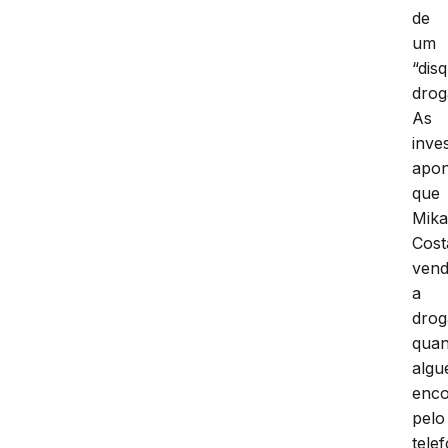
de
um
“dis
drog
As
inve
apo
que
Mika
Cost
vend
a
drog
qua
alg
enc
pelo
tele