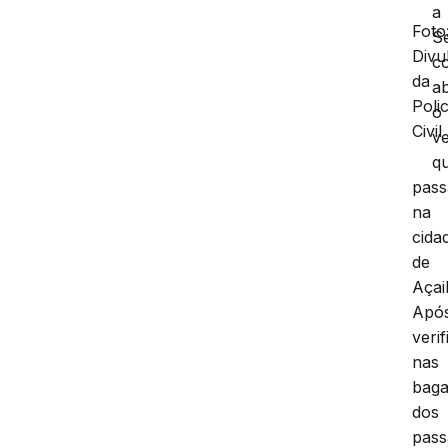
a
Foto
S
Divu
c
da
a
Polic
o
Civil
ve
q
pass
na
cida
de
Açai
Apó
veri
nas
bag
dos
pass