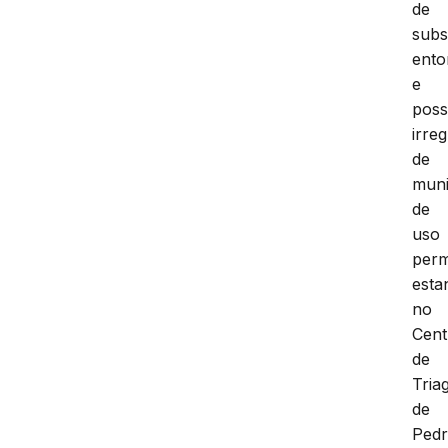
de
subs
ento
e
pos
irre
de
mun
de
uso
perm
esta
no
Cent
de
Tria
de
Pedr