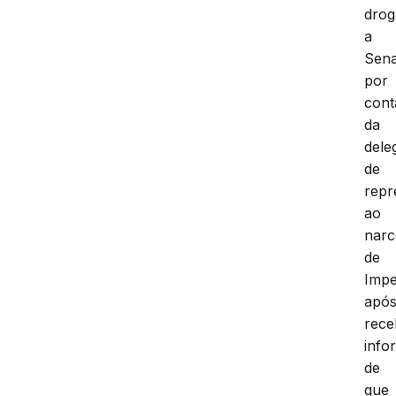
drog
a
Sen
por
cont
da
dele
de
repr
ao
narc
de
Impe
apó
rece
info
de
que