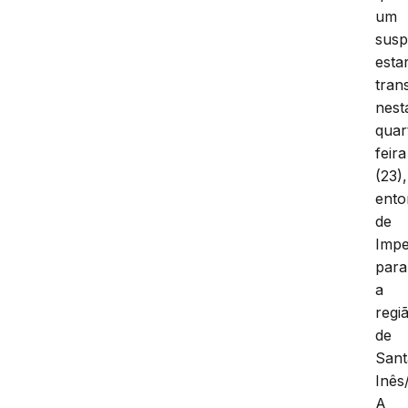
um
susp
estar
tran
nest
quar
feira
(23),
ento
de
Impe
para
a
regi
de
Sant
Inês
A