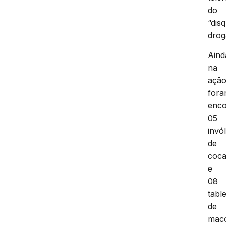
do
“dis
drog
Aind
na
açã
for
enco
05
invó
de
coca
e
08
tabl
de
mac