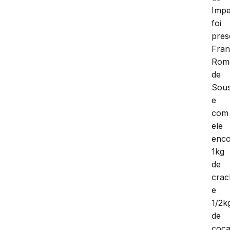
Impe
foi
pres
Fran
Rom
de
Sou
e
com
ele
enco
1kg
de
crac
e
1/2k
de
coca