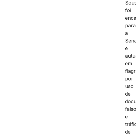
Sou
foi
enc
para
a
Sen
e
autu
em
flag
por
uso
de
doc
fals
e
tráfi
de