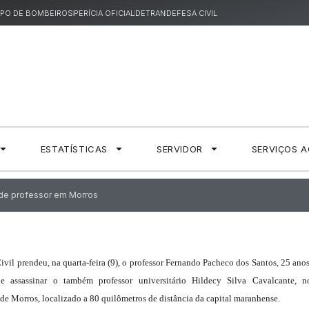
PO DE BOMBEIROS
PERÍCIA OFICIAL
DETRAN
DEFESA CIVIL
ESTATÍSTICAS
SERVIDOR
SERVIÇOS 
e de professor em Morros
Civil prendeu, na quarta-feira (9), o professor Fernando Pacheco dos Santos, 25 anos
de assassinar o também professor universitário Hildecy Silva Cavalcante, n
de Morros, localizado a 80 quilômetros de distância da capital maranhense.