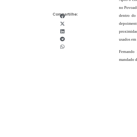
no Povoado
Compartilhe:
dentro do
depoiment
proximidad
usados em 
Fernando 
mandado de