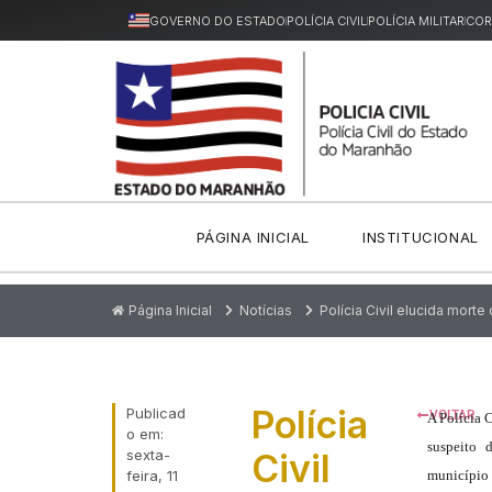
GOVERNO DO ESTADO
POLÍCIA CIVIL
POLÍCIA MILITAR
COR
PÁGINA INICIAL
INSTITUCIONAL
Página Inicial
Notícias
Polícia Civil elucida mort
Polícia
Publicad
VOLTAR
A Polícia 
o em:
suspeito 
sexta-
Civil
feira, 11
município 