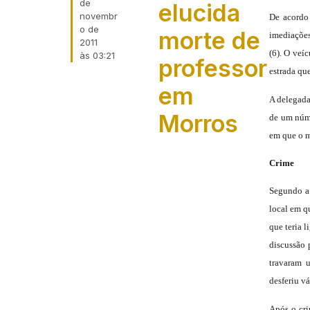
de
elucida
novembr
De acordo 
o de
morte de
imediações
2011
(6). O veí
às
03:21
professor
estrada qu
em
A delegada
Morros
de um núme
em que o 
Crime
Segundo a 
local em q
que teria 
discussão 
travaram 
desferiu vá
Após o cri