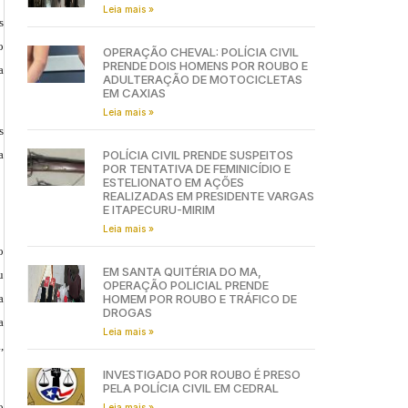
Leia mais »
s
o
OPERAÇÃO CHEVAL: POLÍCIA CIVIL
PRENDE DOIS HOMENS POR ROUBO E
a
ADULTERAÇÃO DE MOTOCICLETAS
EM CAXIAS
Leia mais »
s
a
POLÍCIA CIVIL PRENDE SUSPEITOS
POR TENTATIVA DE FEMINICÍDIO E
ESTELIONATO EM AÇÕES
REALIZADAS EM PRESIDENTE VARGAS
E ITAPECURU-MIRIM
Leia mais »
o
EM SANTA QUITÉRIA DO MA,
u
OPERAÇÃO POLICIAL PRENDE
HOMEM POR ROUBO E TRÁFICO DE
a
DROGAS
a
Leia mais »
,
INVESTIGADO POR ROUBO É PRESO
PELA POLÍCIA CIVIL EM CEDRAL
o
Leia mais »