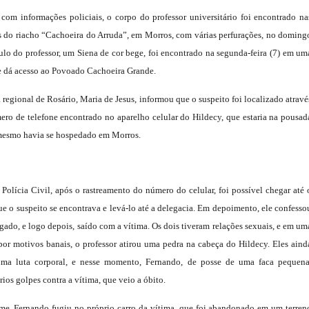
com informações policiais, o corpo do professor universitário foi encontrado na
 do riacho “Cachoeira do Arruda”, em Morros, com várias perfurações, no doming
culo do professor, um Siena de cor bege, foi encontrado na segunda-feira (7) em um
e dá acesso ao Povoado Cachoeira Grande.
 regional de Rosário, Maria de Jesus, informou que o suspeito foi localizado atravé
ro de telefone encontrado no aparelho celular do Hildecy, que estaria na pousad
mesmo havia se hospedado em Morros.
Polícia Civil, após o rastreamento do número do celular, foi possível chegar até 
ue o suspeito se encontrava e levá-lo até a delegacia. Em depoimento, ele confesso
ligado, e logo depois, saído com a vítima. Os dois tiveram relações sexuais, e em um
por motivos banais, o professor atirou uma pedra na cabeça do Hildecy. Eles aind
uma luta corporal, e nesse momento, Fernando, de posse de uma faca pequena
rios golpes contra a vítima, que veio a óbito.
me, Fernando fugiu no próprio carro da vítima, que foi abandonado em um terren