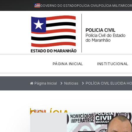
GOVERNO DO ESTADO
POLÍCIA CIVIL
POLÍCIA MILITAR
COR
PÁGINA INICIAL
INSTITUCIONAL
Página Inicial
Notícias
POLÍCIA CIVIL ELUCIDA H
POLÍCIA
P
VOLTAR
u
CIVIL
bl
ic