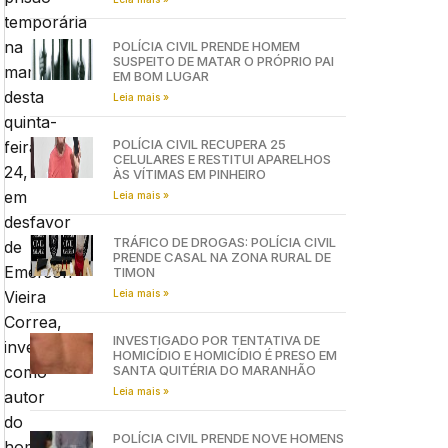
temporária
na
POLÍCIA CIVIL PRENDE HOMEM
SUSPEITO DE MATAR O PRÓPRIO PAI
manhã
EM BOM LUGAR
desta
Leia mais »
quinta-
POLÍCIA CIVIL RECUPERA 25
feira,
CELULARES E RESTITUI APARELHOS
24,
ÀS VÍTIMAS EM PINHEIRO
em
Leia mais »
desfavor
TRÁFICO DE DROGAS: POLÍCIA CIVIL
de
PRENDE CASAL NA ZONA RURAL DE
Emerson
TIMON
Leia mais »
Vieira
Correa,
INVESTIGADO POR TENTATIVA DE
investigado
HOMICÍDIO E HOMICÍDIO É PRESO EM
SANTA QUITÉRIA DO MARANHÃO
como
Leia mais »
autor
do
POLÍCIA CIVIL PRENDE NOVE HOMENS
homicídio