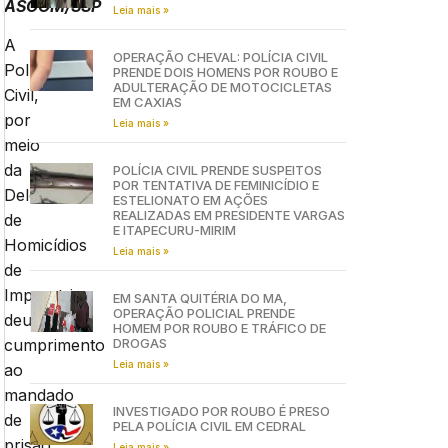
ASCOM/SSP
Leia mais »
A
OPERAÇÃO CHEVAL: POLÍCIA CIVIL
Polícia
PRENDE DOIS HOMENS POR ROUBO E
ADULTERAÇÃO DE MOTOCICLETAS
Civil,
EM CAXIAS
por
Leia mais »
meio
da
POLÍCIA CIVIL PRENDE SUSPEITOS
POR TENTATIVA DE FEMINICÍDIO E
Delegacia
ESTELIONATO EM AÇÕES
REALIZADAS EM PRESIDENTE VARGAS
de
E ITAPECURU-MIRIM
Homicídios
Leia mais »
de
Imperatriz,
EM SANTA QUITÉRIA DO MA,
OPERAÇÃO POLICIAL PRENDE
deu
HOMEM POR ROUBO E TRÁFICO DE
DROGAS
cumprimento
Leia mais »
ao
mandado
INVESTIGADO POR ROUBO É PRESO
de
PELA POLÍCIA CIVIL EM CEDRAL
prisão
Leia mais »