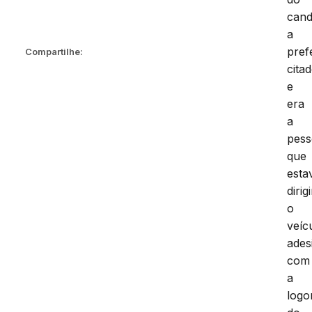
cand
a
pref
Compartilhe:
cita
e
era
a
pes
que
esta
dirig
o
veíc
ades
com
a
log