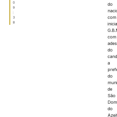
0
do
9
naci
:
com
3
8
inici
G.B.
com
ades
do
cand
a
pref
do
muni
de
São
Dom
do
Azei