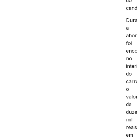
do
cand
Dura
a
abo
foi
enco
no
inter
do
carr
o
valo
de
duze
mil
reai
em