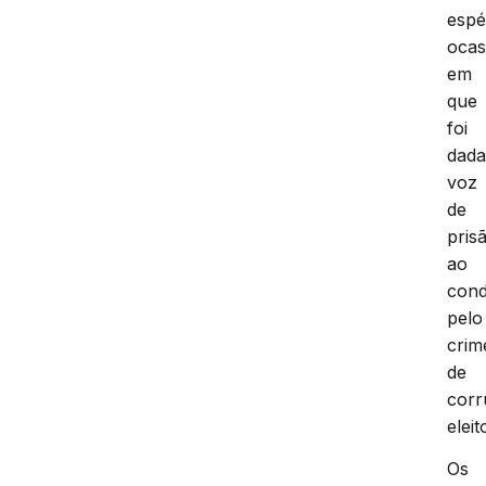
espé
ocas
em
que
foi
dad
voz
de
pris
ao
cond
pelo
crim
de
cor
eleit
Os