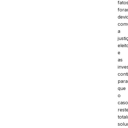
fato
for
devi
com
a
justi
eleit
e
as
inve
cont
para
que
o
cas
rest
tota
solu