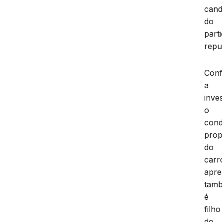
cand
do
part
repu
Con
a
inve
o
cond
prop
do
carr
apre
tam
é
filho
do