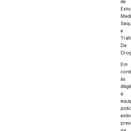
de
Exto
Medi
Sequ
e
Tráf
De
Drog
Em
cont
às
dilig
a
equi
polic
este
pres
na