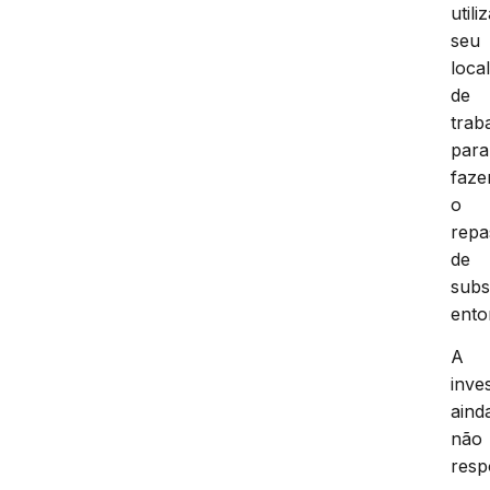
util
seu
loca
de
trab
para
faze
o
repa
de
subs
ento
A
inve
aind
não
res