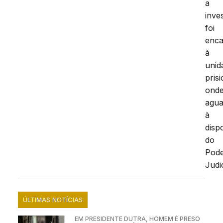
a
inve
foi
enc
à
unid
prisi
ond
agua
à
disp
do
Pod
Judic
ÚLTIMAS NOTÍCIAS
EM PRESIDENTE DUTRA, HOMEM É PRESO