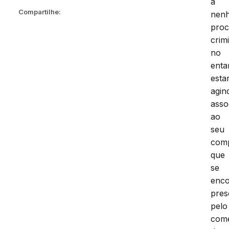
a
Compartilhe:
nen
proc
crimi
no
enta
estar
agin
asso
ao
seu
comp
que
se
enco
pres
pelo
come