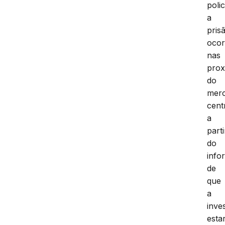
polic
a
pris
ocor
nas
prox
do
mer
cent
a
parti
do
info
de
que
a
inve
estar