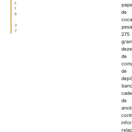
s
pape
1
de
6
coca
:
3
pes
7
275
gram
dez
de
com
de
depó
banc
cad
de
anot
con
info
rela