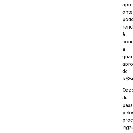
apre
ont
pode
rend
à
cond
a
quan
apro
de
R$8m
Depo
de
pass
pelo
proc
legai