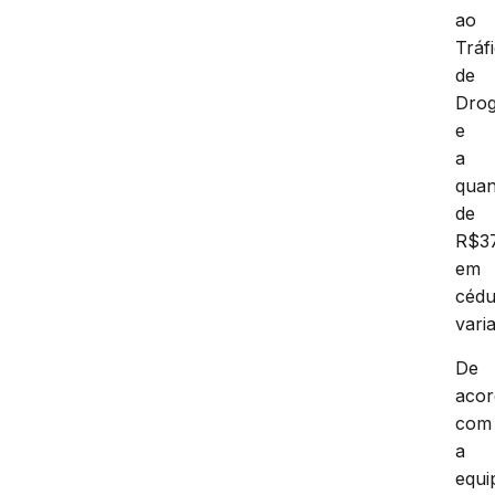
ao
Tráf
de
Dro
e
a
quan
de
R$3
em
cédu
vari
De
aco
com
a
equi