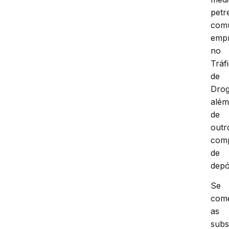
petr
com
emp
no
Tráf
de
Drog
alé
de
outr
com
de
depó
Se
come
as
subs