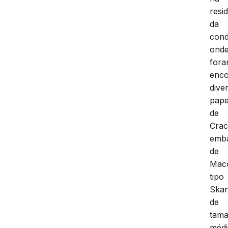
resi
da
cond
ond
for
enco
dive
pape
de
Crac
emb
de
Mac
tipo
Ska
de
tam
médi