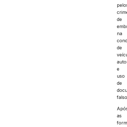
pelo
crim
de
embr
na
con
de
veíc
auto
e
uso
de
doc
falso
Apó
as
form