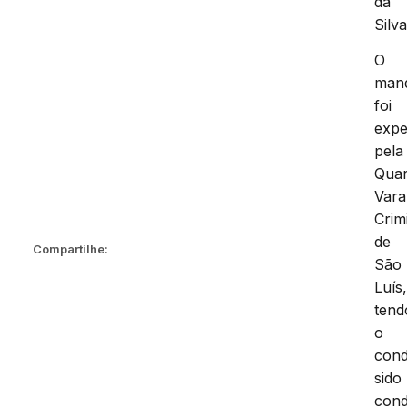
da
Silva
O
man
foi
expe
pela
Quar
Vara
Crim
de
Compartilhe:
São
Luís
tend
o
cond
sido
con