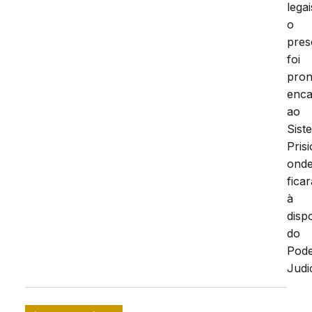
legai
o
pres
foi
pron
enc
ao
Sist
Prisi
ond
ficar
à
disp
do
Pod
Judic