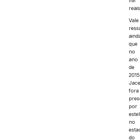
mil
reais
Vale
ress
aind
que
no
ano
de
2015
Jac
fora
pres
por
este
no
esta
do