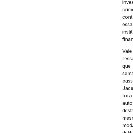
inve
crim
cont
essa
insti
fina
Vale
ress
que
sem
pass
Jac
fora
auto
dest
mes
moda
deli