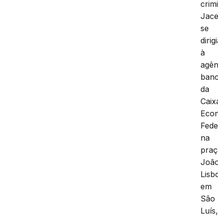
crim
Jac
se
dirig
à
agên
banc
da
Caix
Eco
Fede
na
praç
Joã
Lisb
em
São
Luís