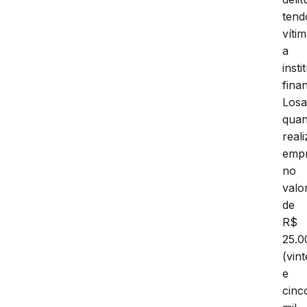
tend
víti
a
insti
fina
Losa
qua
real
empr
no
valo
de
R$
25.0
(vint
e
cinc