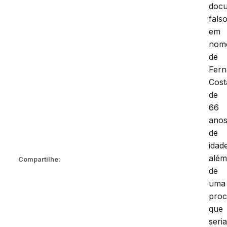
doc
fals
em
nom
de
Fer
Cost
de
66
ano
de
idad
alé
Compartilhe:
de
uma
proc
que
seri