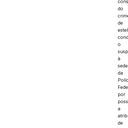
con
do
crim
de
este
cond
o
susp
à
sede
da
Políc
Fede
por
poss
a
atri
de