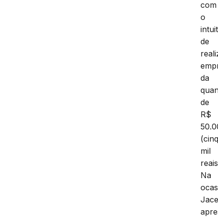
com
o
intui
de
reali
empr
da
quan
de
R$
50.0
(cin
mil
reais
Na
ocas
Jac
apre