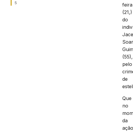
5
feira
(21,)
do
indi
Jac
Soa
Gui
(55),
pelo
crim
de
estel
Que
no
mom
da
açã