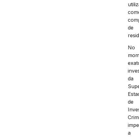
utili
com
com
de
resi
No
mom
exat
inve
da
Supe
Esta
de
Inve
Crim
impe
a