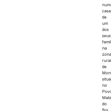
num
casa
de
um
dos
seus
fami
na
zon
rura
de
Mon
situ
no
Pov
Mat
do
Boi.