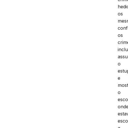
hedi
os
mes
con
os
crim
incl
ass
o
estu
e
mos
o
esco
ond
esta
esco