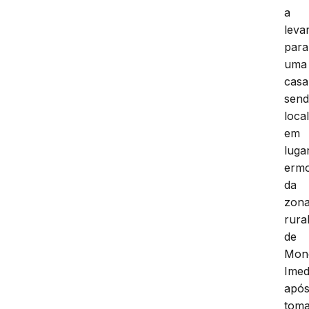
a
leva
para
uma
casa
sen
loca
em
luga
erm
da
zon
rura
de
Mon
Imed
apó
tom