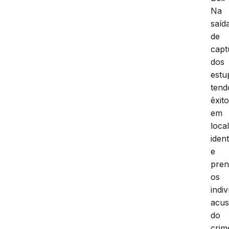
Na
saíd
de
capt
dos
estu
tend
êxit
em
local
ident
e
pren
os
indi
acu
do
crim