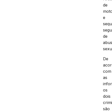
de
moto
e
sequ
segu
de
abu
sexu
De
aco
com
as
info
os
dois
crim
são