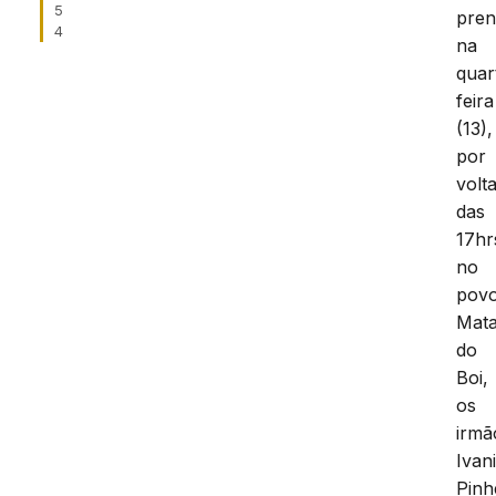
5
pre
4
na
quar
feira
(13),
por
volt
das
17hr
no
pov
Mat
do
Boi,
os
irmã
Ivani
Pinh