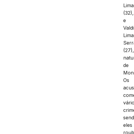
Lima
(32),
e
Vald
Lima
Serr
(27)
natu
de
Mon
Os
acu
com
vári
crim
sen
eles
rou