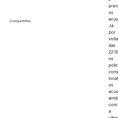
pren
os
acus
Compartilhe:
Já
por
volt
das
22:3
os
polic
cons
local
os
acu
aind
com
a
vítim