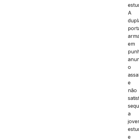
estu
A
dupl
port
arm
em
pun
anu
o
assa
e
não
satis
sequ
a
jov
estu
e