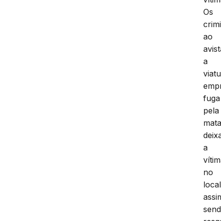
Os
crim
ao
avis
a
viat
emp
fuga
pela
mata
deix
a
víti
no
local
assi
sen