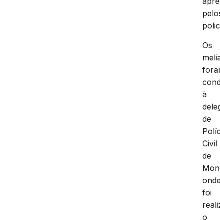
apre
pelo
polic
Os
meli
for
cond
à
dele
de
Políc
Civil
de
Mon
ond
foi
real
o