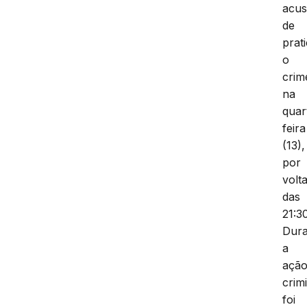
acu
de
prat
o
crim
na
quar
feira
(13),
por
volt
das
21:3
Dura
a
açã
crim
foi