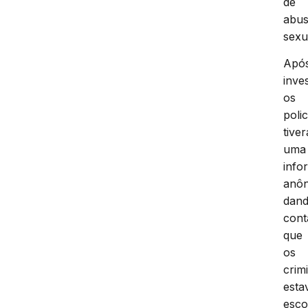
de
abu
sexu
Apó
inve
os
polic
tive
uma
info
anôn
dan
cont
que
os
crim
est
esco