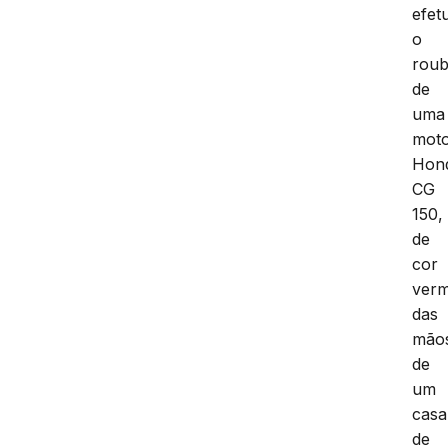
efet
o
rou
de
uma
moto
Hon
CG
150,
de
cor
verm
das
mão
de
um
casa
de