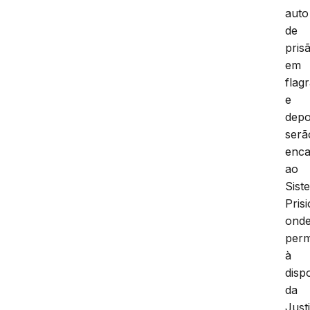
auto
de
pris
em
flag
e
depo
serã
enc
ao
Sist
Prisi
ond
per
à
disp
da
Just