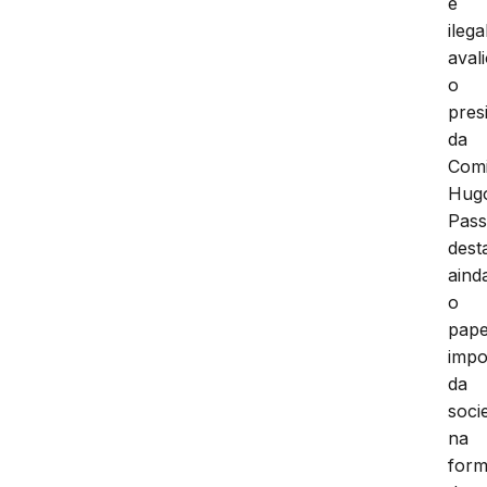
e
ilega
aval
o
pres
da
Comi
Hug
Pass
dest
aind
o
pape
impo
da
soci
na
form