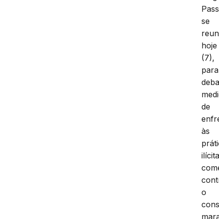
Pass
se
reun
hoje
(7),
para
deba
medi
de
enfr
às
prát
ilícit
come
cont
o
con
mar