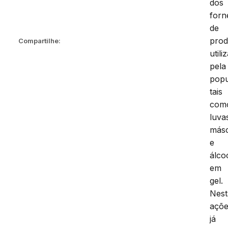
dos
forn
de
prod
Compartilhe:
utili
pela
popu
tais
com
luva
más
e
álco
em
gel.
Nest
açõe
já