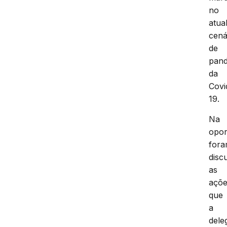
no
atua
cená
de
pan
da
Covi
19.
Na
opor
for
disc
as
açõ
que
a
dele