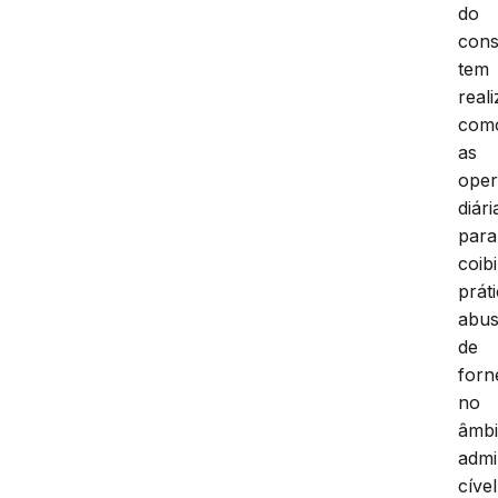
do
con
tem
real
com
as
ope
diári
para
coibi
prát
abus
de
forn
no
âmbi
admi
cível