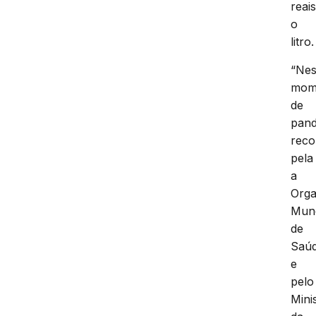
reai
o
litro.
“Ne
mom
de
pand
reco
pela
a
Orga
Mund
de
Saú
e
pelo
Mini