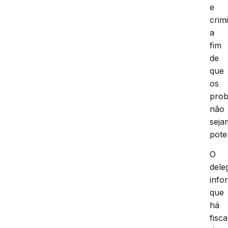
e
crimi
a
fim
de
que
os
pro
não
seja
pote
O
dele
info
que
há
fisc