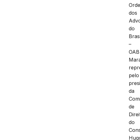
Ord
dos
Adv
do
Brasi
–
OAB
Mar
repr
pelo
pres
da
Com
de
Direi
do
Cons
Hug