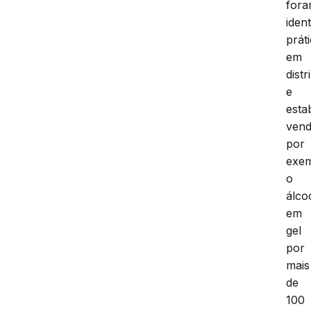
for
ident
prát
em
dist
e
esta
vend
por
exem
o
álco
em
gel
por
mais
de
100