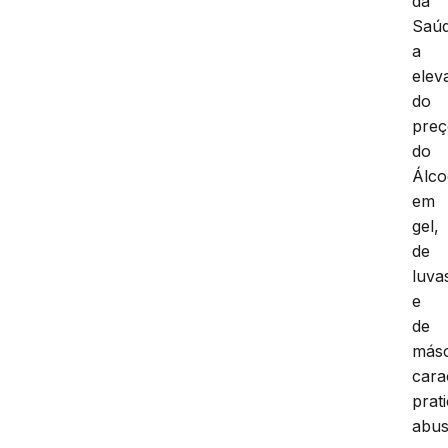
da
Saúd
a
elev
do
pre
do
Álco
em
gel,
de
luva
e
de
más
cara
prat
abus