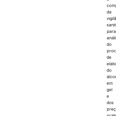
com
da
vigil
sanit
para
anál
do
proc
de
elab
do
álco
em
gel
e
dos
preç
prat