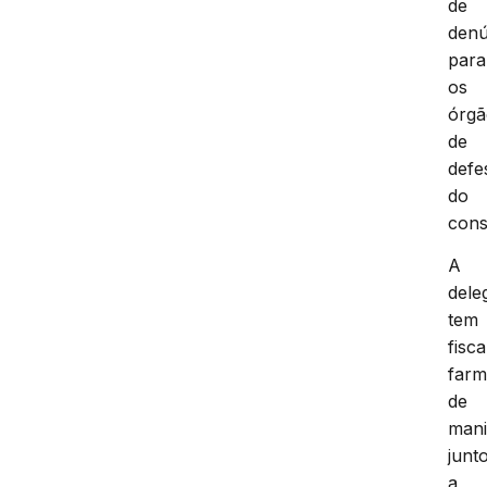
de
denú
para
os
órgã
de
defe
do
cons
A
dele
tem
fisc
farm
de
mani
junt
a