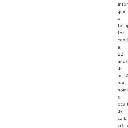
info
que
o
fora
foi
con
a
22
ano
de
pris
por
homi
e
ocul
de
cadá
crim