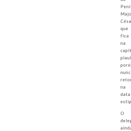
Peni
Maj
Césa
que
fica
na
capi
piau
por
nunc
reto
na
data
esti
O
dele
aind