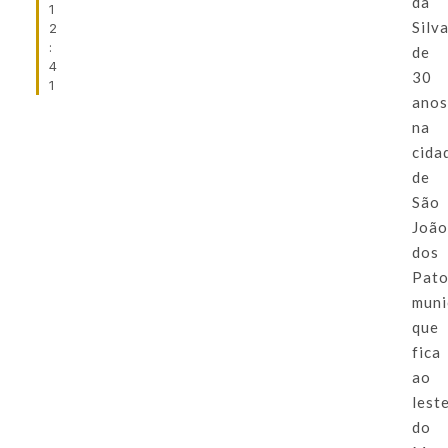
da
1
Silva
2
:
de
4
30
1
anos
na
cida
de
São
Joã
dos
Pato
muni
que
fica
ao
lest
do