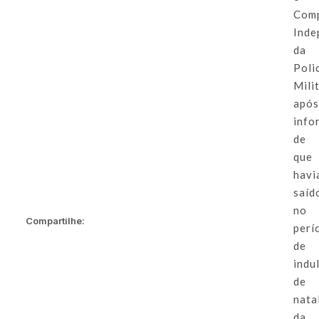
Com
Inde
da
Poli
Milit
apó
info
de
que
havi
saíd
no
Compartilhe:
perí
de
indu
de
nata
da