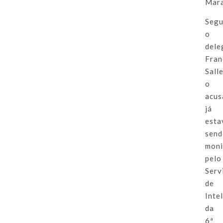
Mar
Seg
o
dele
Fran
Salle
o
acus
já
esta
sen
moni
pelo
Serv
de
Inte
da
6ª