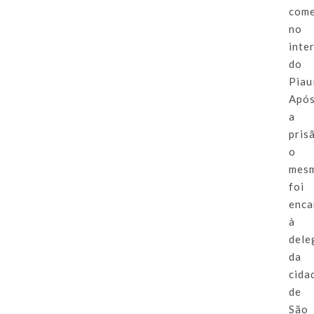
come
no
inte
do
Piauí
Apó
a
pris
o
mes
foi
enca
à
dele
da
cida
de
São