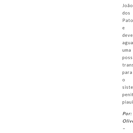
Joã
dos
Pat
e
dev
agua
uma
poss
tran
para
o
sist
peni
piau
Por:
Oliv
–