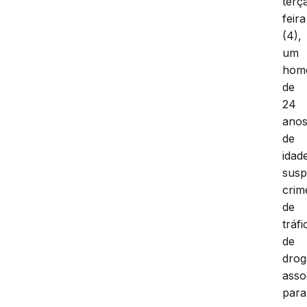
terç
feira
(4),
um
hom
de
24
ano
de
idad
susp
crim
de
tráfi
de
drog
asso
para