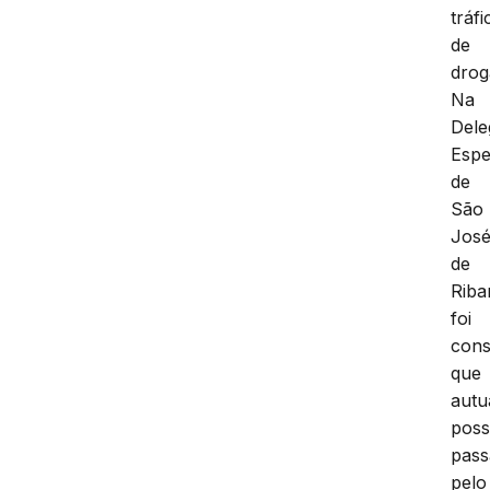
tráfi
de
drog
Na
Dele
Espe
de
São
Jos
de
Riba
foi
cons
que
autu
pos
pass
pelo