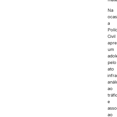
Na
ocas
a
Políc
Civil
apr
um
adol
pelo
ato
infr
anál
ao
tráfi
e
asso
ao