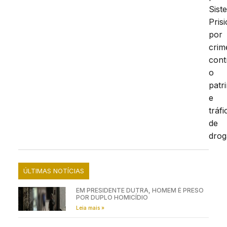
Sist
Prisi
por
crim
cont
o
patr
e
tráfi
de
drog
ÚLTIMAS NOTÍCIAS
EM PRESIDENTE DUTRA, HOMEM É PRESO
POR DUPLO HOMICÍDIO
Leia mais »