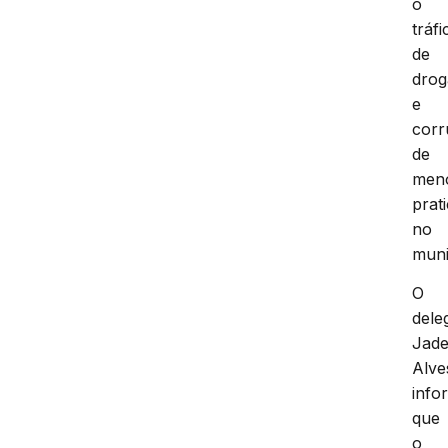
o
tráfi
de
drog
e
cor
de
men
prat
no
muni
O
dele
Jade
Alve
info
que
o