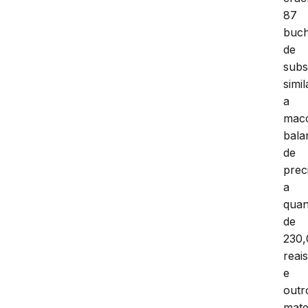
87
buc
de
subs
simil
a
mac
bala
de
prec
a
quan
de
230,
reai
e
outr
mater