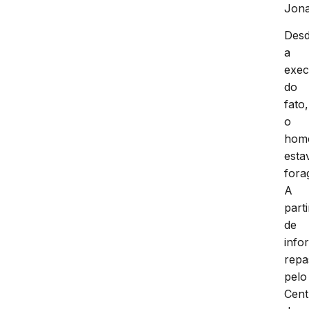
Jona
Des
a
exe
do
fato,
o
hom
esta
fora
A
parti
de
info
repa
pelo
Cent