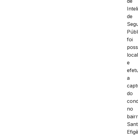
de
Intel
de
Seg
Públ
foi
poss
local
e
efet
a
capt
do
con
no
bair
Sant
Efigê