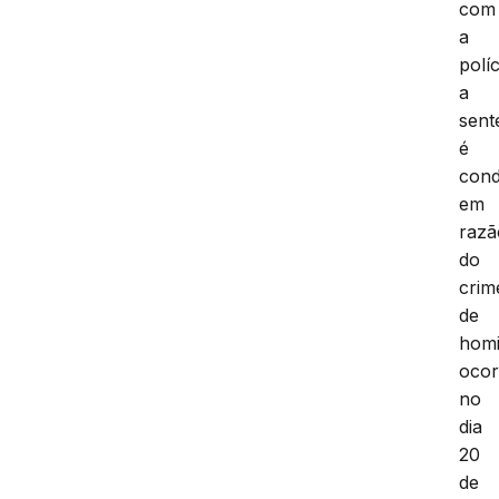
com
a
políc
a
sent
é
cond
em
razã
do
crim
de
homi
ocor
no
dia
20
de