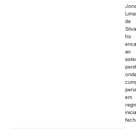
Jon
Lima
da
Silv
foi
enc
ao
sist
peni
ond
cump
pen
em
regi
inic
fech