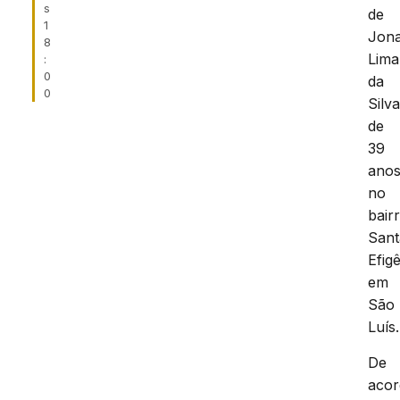
s
de
1
Jon
8
Lima
:
0
da
0
Silva
de
39
anos
no
bair
Sant
Efigê
em
São
Luís.
De
aco