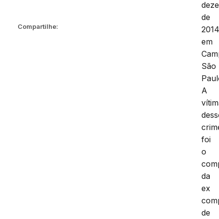
dez
de
Compartilhe:
2014
em
Camp
São
Paul
A
víti
dess
crim
foi
o
com
da
ex
com
de