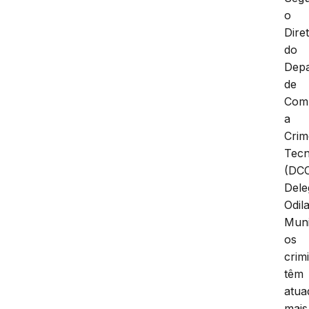
o
Dire
do
Dep
de
Com
a
Crim
Tecn
(DCC
Dele
Odil
Muni
os
crim
têm
atua
mais