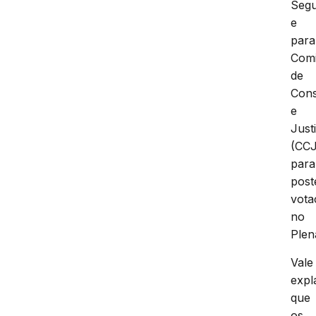
de
Seg
e
para
Com
de
Cons
e
Just
(CCJ
para
post
vota
no
Plen
Vale
expl
que