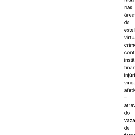
nas
área
de
este
virtu
crim
cont
insti
fina
injúr
ving
afeti
–
atra
do
vaz
de