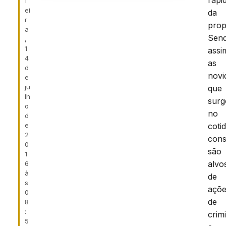
rapi
f
ei
da
r
prop
a
Sen
,
1
assi
4
as
d
novi
e
ju
que
lh
sur
o
no
d
e
coti
2
cons
0
são
1
alvo
6
à
de
s
açõ
0
de
8
:
crim
5