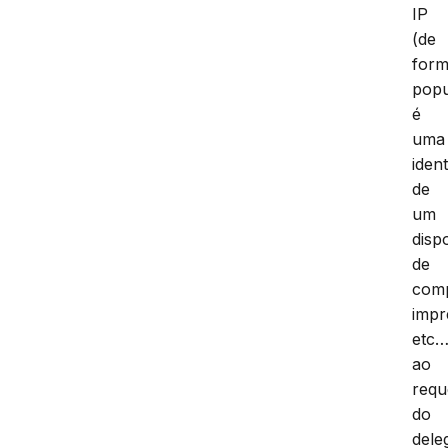
de
IP
(de
for
popu
é
uma
iden
de
um
dispo
de
comp
impr
etc…
ao
requ
do