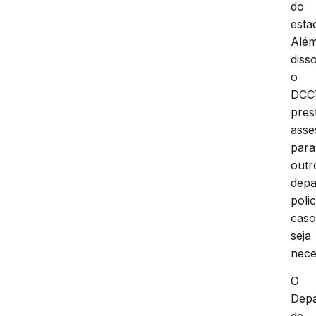
dele
do
esta
Alé
disso
o
DCC
pres
asse
para
outr
depa
polic
cas
seja
nece
O
Dep