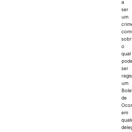
pass
a
ser
um
crim
com
sobr
o
qual
pod
ser
regi
um
Bole
de
Ocor
em
qual