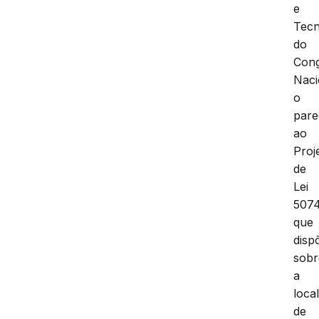
Ciên
e
Tecn
do
Con
Naci
o
pare
ao
Proj
de
Lei
507
que
disp
sobr
a
loca