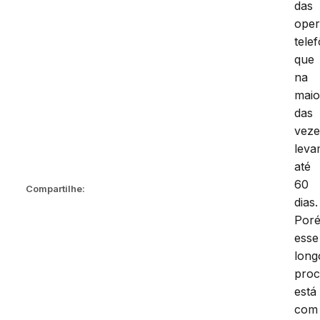
part
das
oper
tele
que
na
maio
das
veze
lev
até
Compartilhe:
60
dias.
Por
esse
long
proc
está