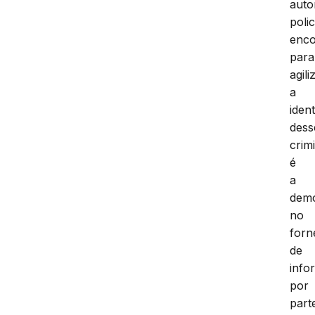
as
auto
polic
enc
para
agili
a
iden
dess
crim
é
a
dem
no
forn
de
info
por