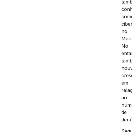
tam
conh
com
cibe
no
Mar
No
enta
tam
hou
cres
em
rela
ao
núm
de
denú
Seg