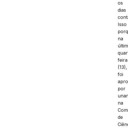
com
os
dias
cont
Isso
porq
na
últi
quar
feira
(13),
foi
apr
por
unan
na
Com
de