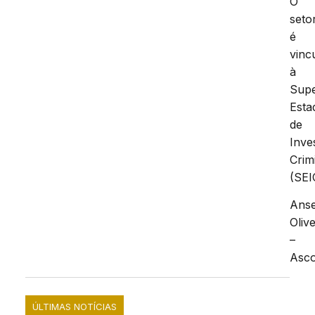
Luís.
O
seto
é
vinc
à
Supe
Esta
de
Inve
Crim
(SEI
Ans
Olive
–
Asc