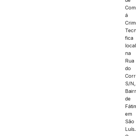
de
Com
á
Crim
Tecn
fica
loca
na
Rua
do
Corr
S/N,
Bair
de
Fáti
em
São