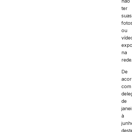
não
ter
suas
foto
ou
víde
expo
na
rede
De
aco
com
dele
de
jane
à
junh
dest