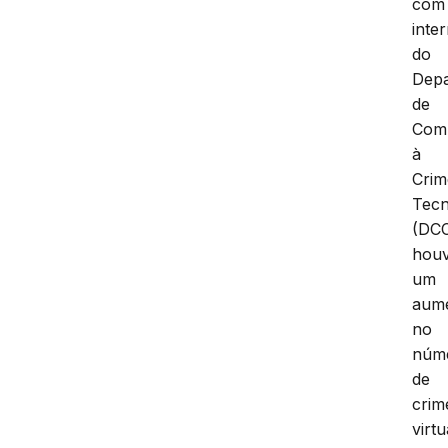
com
inte
do
Dep
de
Com
à
Crim
Tecn
(DCC
hou
um
aum
no
núm
de
crim
virtu