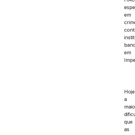
espe
em
crim
cont
insti
banc
em
Impe
Hoje
a
maio
difi
que