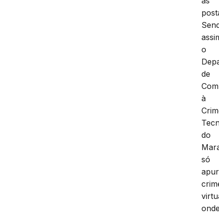
part
as
post
Sen
assi
o
Dep
de
Com
à
Crim
Tecn
do
Mar
só
apu
crim
virtu