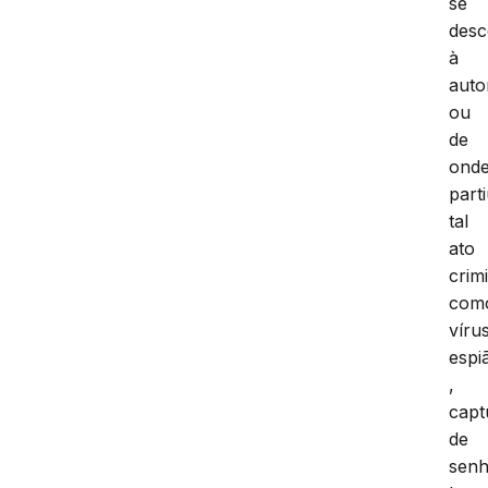
ond
se
des
à
auto
ou
de
ond
part
tal
ato
crim
com
víru
espi
,
capt
de