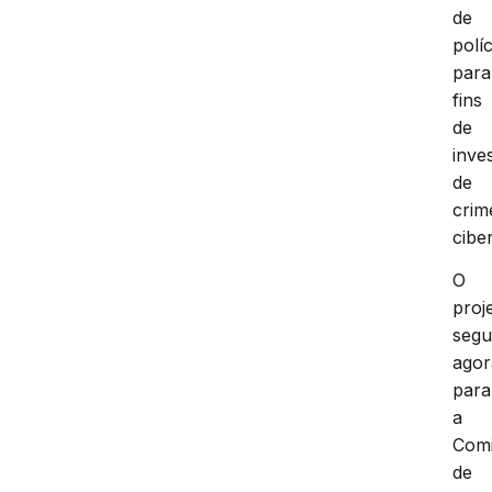
dele
de
políc
para
fins
de
inve
de
crim
cibe
O
proj
seg
agor
para
a
Com