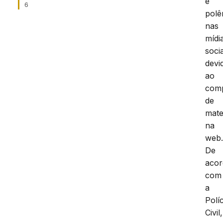
e
6
polê
nas
mídi
socia
devi
ao
comp
de
mate
na
web
De
aco
com
a
Políc
Civil,