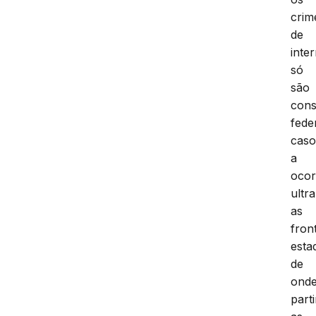
os
crim
de
inte
só
são
cons
fede
cas
a
ocor
ultr
as
fron
esta
de
ond