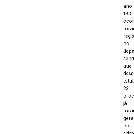
ano
183
ocor
for
regi
no
depa
sen
que
dess
total
22
proc
já
for
gera
por
crim