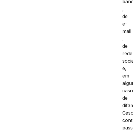
sen
banc
,
de
e-
mail
,
de
rede
socia
e,
em
algu
caso
de
difa
Cas
cont