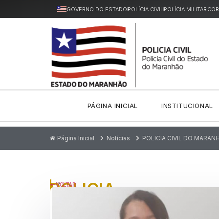
GOVERNO DO ESTADO
POLÍCIA CIVIL
POLÍCIA MILITAR
COR
PÁGINA INICIAL
INSTITUCIONAL
Página Inicial
Notícias
POLICIA CIVIL DO MARA
POLICIA
P
VOLTAR
u
CIVIL
bl
ic