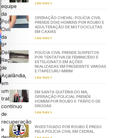
Leia mais »
equipe
da
OPERAÇÃO CHEVAL: POLÍCIA CIVIL
Polícia
PRENDE DOIS HOMENS POR ROUBO E
ADULTERAÇÃO DE MOTOCICLETAS
Civil
EM CAXIAS
da
Leia mais »
9ª
Delegacia
POLÍCIA CIVIL PRENDE SUSPEITOS
POR TENTATIVA DE FEMINICÍDIO E
Regional
ESTELIONATO EM AÇÕES
REALIZADAS EM PRESIDENTE VARGAS
de
E ITAPECURU-MIRIM
Açailândia,
Leia mais »
em
um
EM SANTA QUITÉRIA DO MA,
OPERAÇÃO POLICIAL PRENDE
trabalho
HOMEM POR ROUBO E TRÁFICO DE
DROGAS
contínuo
Leia mais »
de
recuperação
INVESTIGADO POR ROUBO É PRESO
e
PELA POLÍCIA CIVIL EM CEDRAL
devolução
Leia mais »