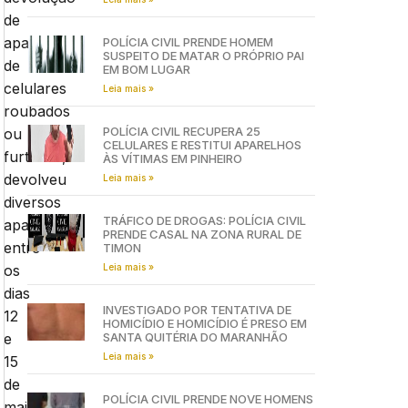
de
aparelhos
POLÍCIA CIVIL PRENDE HOMEM
SUSPEITO DE MATAR O PRÓPRIO PAI
de
EM BOM LUGAR
celulares
Leia mais »
roubados
POLÍCIA CIVIL RECUPERA 25
ou
CELULARES E RESTITUI APARELHOS
furtados,
ÀS VÍTIMAS EM PINHEIRO
devolveu
Leia mais »
diversos
TRÁFICO DE DROGAS: POLÍCIA CIVIL
aparelhos,
PRENDE CASAL NA ZONA RURAL DE
entre
TIMON
Leia mais »
os
dias
INVESTIGADO POR TENTATIVA DE
12
HOMICÍDIO E HOMICÍDIO É PRESO EM
SANTA QUITÉRIA DO MARANHÃO
e
Leia mais »
15
de
POLÍCIA CIVIL PRENDE NOVE HOMENS
maio,