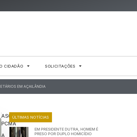
AO CIDADÃO
SOLICITAÇÕES
ETÁRIOS EM AÇAILÂNDIA
ASCOM
ÚLTIMAS NOTÍCIAS
PCMA
EM PRESIDENTE DUTRA, HOMEM É
PRESO POR DUPLO HOMICÍDIO
A