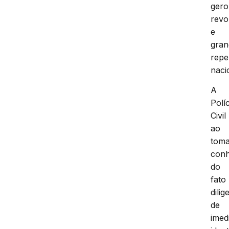
ger
revo
e
gran
repe
naci
A
Políc
Civil
ao
tom
con
do
fato
dili
de
imed