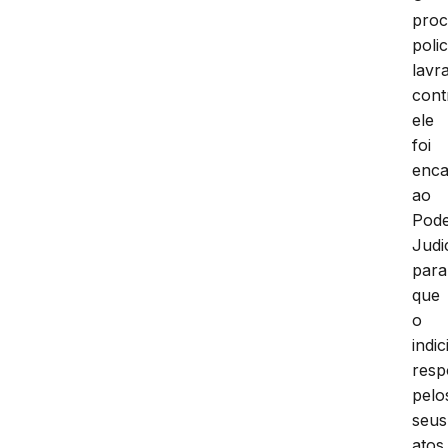
proc
polic
lavr
cont
ele
foi
enc
ao
Pod
Judi
para
que
o
indi
res
pelo
seus
atos