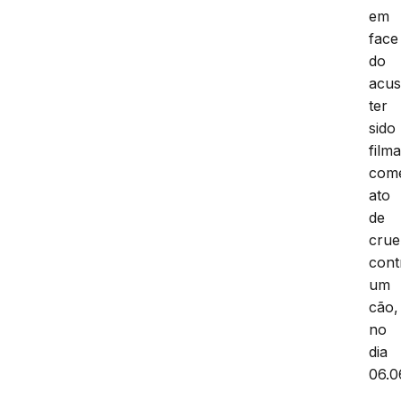
em
face
do
acu
ter
sido
film
com
ato
de
crue
cont
um
cão,
no
dia
06.0