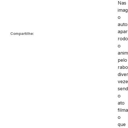
Nas
imag
o
auto
apar
Compartilhe:
rodo
o
anim
pelo
rab
dive
veze
sen
o
ato
film
o
que