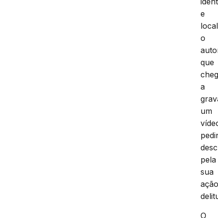
ident
e
loca
o
auto
que
che
a
grav
um
víde
pedi
desc
pela
sua
açã
delit
O