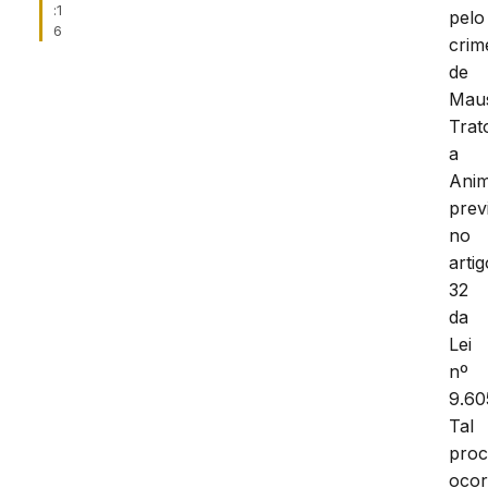
:1
pelo
6
crim
de
Mau
Trat
a
Anim
prev
no
artig
32
da
Lei
nº
9.60
Tal
proc
ocor