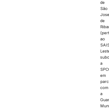
de
São
Jos
de
Rib
(per
ao
SAI
Lest
subo
a
SPC
em
parc
com
a
Gua
Muni