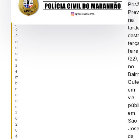
f
JOSE
Pris
ei
DE
Prev
r
a
RIBAMAR/MA
na
,
tard
2
dest
3
d
terç
e
feira
d
(22),
e
z
no
e
Bair
m
Oute
b
r
em
o
via
d
públ
e
2
em
0
São
2
Jos
0
de
à