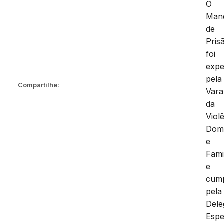
O
Man
de
Pris
foi
expe
pela
Compartilhe:
Vara
da
Viol
Domé
e
Fami
e
cum
pela
Dele
Espe