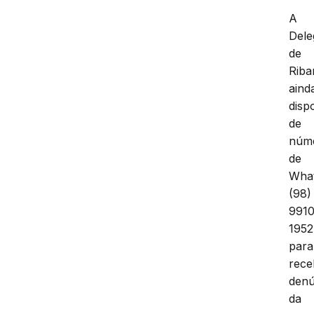
A
Dele
de
Rib
aind
dispo
de
núm
de
Wha
(98)
991
1952
para
rece
denú
da