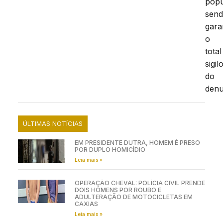
popu
sen
gara
o
total
sigil
do
denu
ÚLTIMAS NOTÍCIAS
EM PRESIDENTE DUTRA, HOMEM É PRESO
POR DUPLO HOMICÍDIO
Leia mais »
OPERAÇÃO CHEVAL: POLÍCIA CIVIL PRENDE
DOIS HOMENS POR ROUBO E
ADULTERAÇÃO DE MOTOCICLETAS EM
CAXIAS
Leia mais »