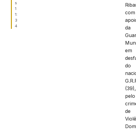
s
Rib
1
com
1:
apoi
3
4
da
Gua
Muni
em
desf
do
naci
G.R.
(39)
pelo
crim
de
Viol
Domé