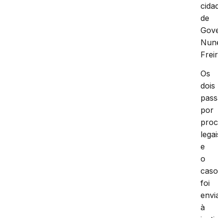
cida
de
Gov
Nun
Freir
Os
dois
pas
por
proc
legai
e
o
cas
foi
envi
à