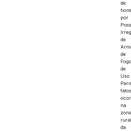
de
homi
por
Pos
Irre
de
Arm
de
Fog
de
Uso
Perm
fato
ocor
na
zon
rura
da