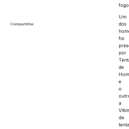
fogo
Um
dos
Compartilhe:
hom
foi
pres
por
Tent
de
Homi
e
o
outr
a
Víti
da
tenta