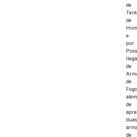
de
Tent
de
Homi
e
por
Pos
Ilega
de
Arm
de
Fogo
alé
de
apre
dua
arm
de