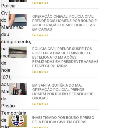
Leia mais »
Polícia
Civil
OPERAÇÃO CHEVAL: POLÍCIA CIVIL
do
PRENDE DOIS HOMENS POR ROUBO E
ADULTERAÇÃO DE MOTOCICLETAS
Maranhão
EM CAXIAS
deu
Leia mais »
cumprimento,
na
POLÍCIA CIVIL PRENDE SUSPEITOS
POR TENTATIVA DE FEMINICÍDIO E
manhã
ESTELIONATO EM AÇÕES
REALIZADAS EM PRESIDENTE VARGAS
de
E ITAPECURU-MIRIM
hoje
Leia mais »
(07),
aos
EM SANTA QUITÉRIA DO MA,
OPERAÇÃO POLICIAL PRENDE
Mandados
HOMEM POR ROUBO E TRÁFICO DE
DROGAS
de
Leia mais »
Prisão
Temporária
INVESTIGADO POR ROUBO É PRESO
de
PELA POLÍCIA CIVIL EM CEDRAL
três
Leia mais »