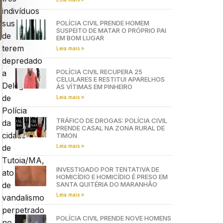
indivíduos
suspeitos
POLÍCIA CIVIL PRENDE HOMEM
SUSPEITO DE MATAR O PRÓPRIO PAI
de
EM BOM LUGAR
terem
Leia mais »
depredado
POLÍCIA CIVIL RECUPERA 25
a
CELULARES E RESTITUI APARELHOS
Delegacia
ÀS VÍTIMAS EM PINHEIRO
de
Leia mais »
Polícia
TRÁFICO DE DROGAS: POLÍCIA CIVIL
da
PRENDE CASAL NA ZONA RURAL DE
cidade
TIMON
Leia mais »
de
Tutoia/MA,
INVESTIGADO POR TENTATIVA DE
ato
HOMICÍDIO E HOMICÍDIO É PRESO EM
SANTA QUITÉRIA DO MARANHÃO
de
Leia mais »
vandalismo
perpetrado
POLÍCIA CIVIL PRENDE NOVE HOMENS
no