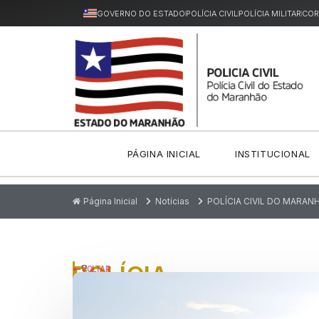
GOVERNO DO ESTADO
POLÍCIA CIVIL
POLÍCIA MILITAR
COR
PÁGINA INICIAL
INSTITUCIONAL
Página Inicial
Notícias
POLÍCIA CIVIL DO MARAN
POLÍCIA
P
VOLTAR
u
CIVIL
bl
ic