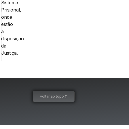
Sistema
Prisional,
onde
estão
à
disposição
da
Justiça.
voltar ao topo