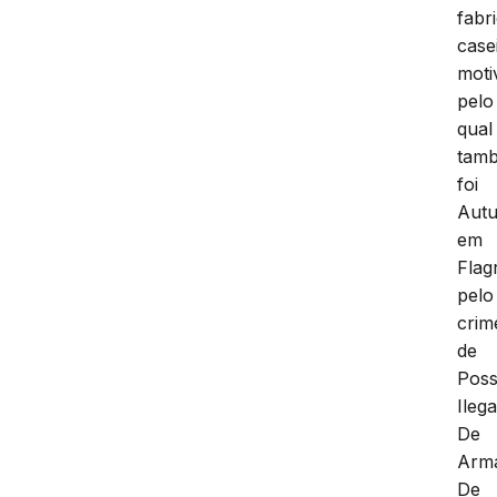
fabr
case
moti
pelo
qual
tam
foi
Aut
em
Flag
pelo
crim
de
Pos
Ilega
De
Arm
De