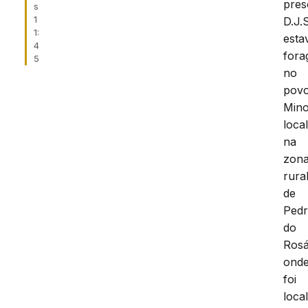
pres
s
1
D.J.S
1:
esta
4
fora
5
no
pov
Mino
loca
na
zon
rura
de
Ped
do
Rosá
ond
foi
loca