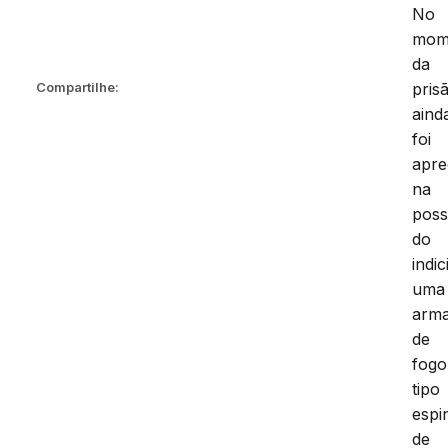
No
mom
da
pris
Compartilhe:
aind
foi
apre
na
pos
do
indic
uma
arm
de
fogo
tipo
espi
de