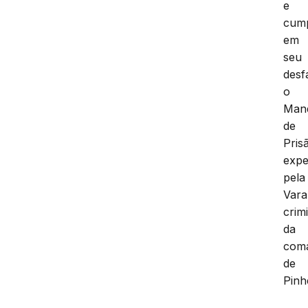
e
cum
em
seu
desf
o
Man
de
Pris
expe
pela
Vara
crim
da
com
de
Pinh