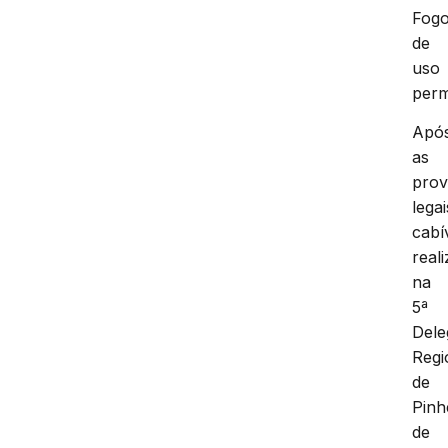
Fog
de
uso
perm
Apó
as
prov
legai
cabí
real
na
5ª
Dele
Regi
de
Pinh
de