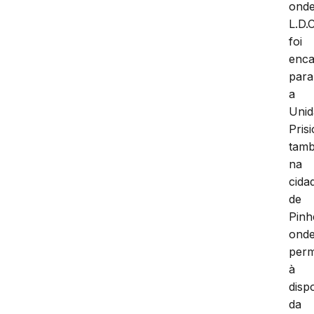
ond
L.D.
foi
enc
para
a
Unid
Prisi
tam
na
cida
de
Pinh
ond
per
à
disp
da