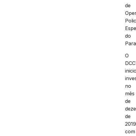
de
Ope
Polic
Espe
do
Para
O
DCC
inici
inve
no
mês
de
dez
de
201
com