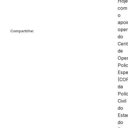
Hoje
com
o
apoi
oper
Compartilhe:
do
Cent
de
Ope
Polic
Espe
(COP
da
Políc
Civil
do
Esta
do