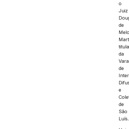
o
Juiz
Doug
de
Mel
Mart
titul
da
Vara
de
Inte
Difu
e
Cole
de
São
Luís.