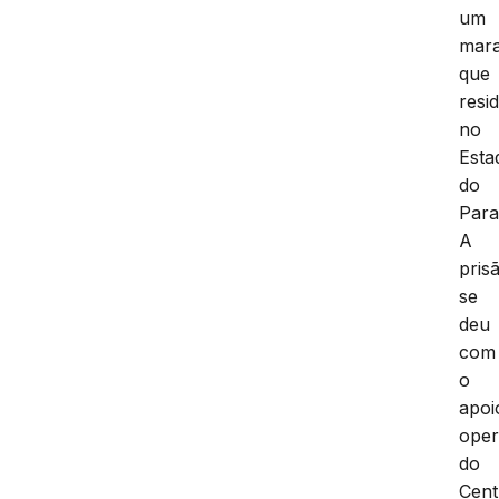
um
mar
que
resi
no
Esta
do
Para
A
pris
se
deu
com
o
apoi
oper
do
Cent