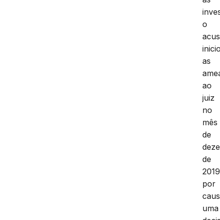
inve
o
acu
inici
as
ame
ao
juiz
no
mês
de
dez
de
2019
por
cau
uma