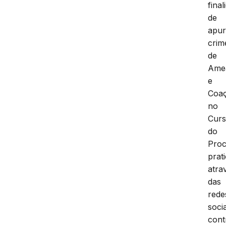
final
de
apur
crim
de
Ame
e
Coa
no
Cur
do
Proc
prat
atra
das
rede
socia
cont