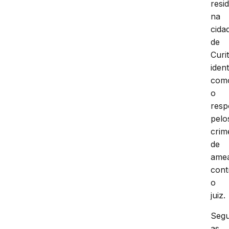
resi
na
cida
de
Curi
ident
com
o
resp
pelo
crim
de
ame
cont
o
juiz.
Seg
as