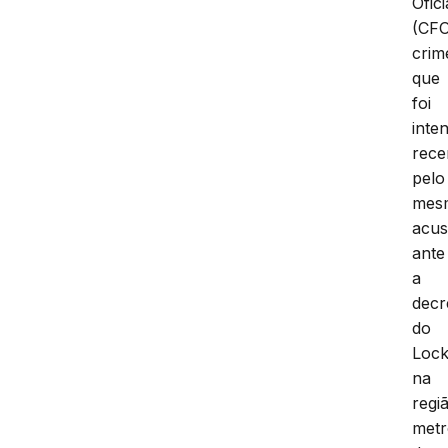
Ofici
(CFO
crim
que
foi
inte
rece
pelo
mes
acus
ante
a
decr
do
Loc
na
regi
metr