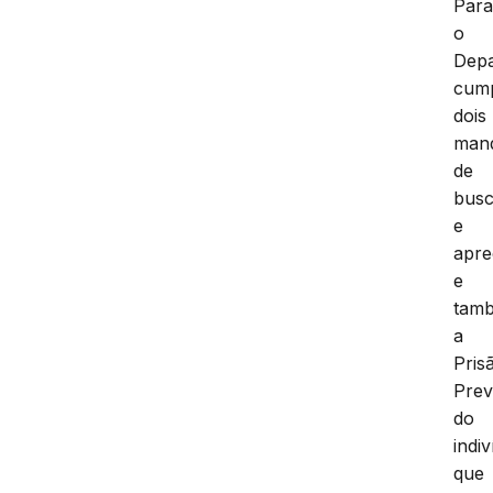
Para
o
Dep
cum
dois
man
de
bus
e
apr
e
tam
a
Pris
Prev
do
indi
que