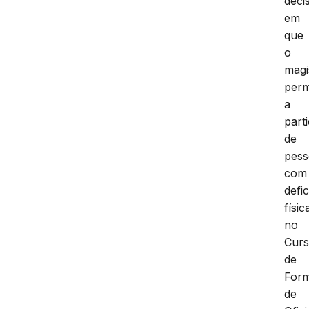
deci
em
que
o
magi
perm
a
part
de
pess
com
defi
físic
no
Cur
de
For
de